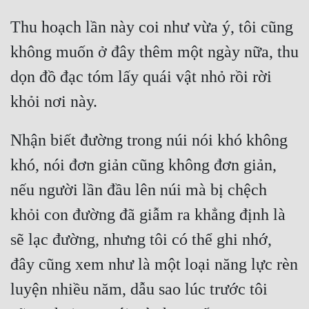
Hài Hước
Thu hoạch lần này coi như vừa ý, tôi cũng 
Hệ Thống
không muốn ở đây thêm một ngày nữa, thu 
Học Đường
dọn đồ đạc tóm lấy quái vật nhỏ rồi rời 
Khoa Huyễn
Khoa Huyễn Không Gian
Nhận biết đường trong núi nói khó không 
Kinh Dị
khó, nói đơn giản cũng không đơn giản, 
Kiếm Hiệp
nếu người lần đầu lên núi mà bị chệch 
Kỳ Huyễn
khỏi con đường đã giẫm ra khẳng định là 
Kỳ Ảo
sẽ lạc đường, nhưng tôi có thể ghi nhớ, 
Linh Dị
đây cũng xem như là một loại năng lực rèn 
Làm Giàu
luyện nhiều năm, dẫu sao lúc trước tôi 
Lịch Sử