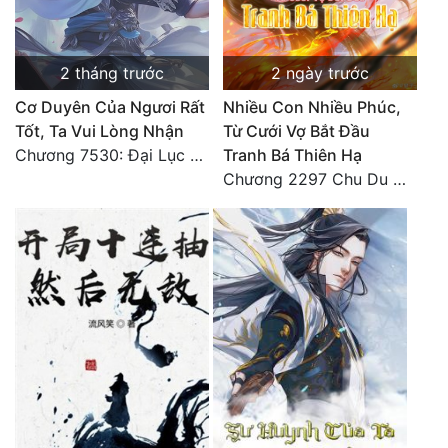
2 tháng trước
2 ngày trước
Cơ Duyên Của Ngươi Rất
Nhiều Con Nhiều Phúc,
Tốt, Ta Vui Lòng Nhận
Từ Cưới Vợ Bắt Đầu
Chương 7530: Đại Lục Khởi Nguyên – Kiến Thành 71
Tranh Bá Thiên Hạ
Chương 2297 Chu Du Du mang thai