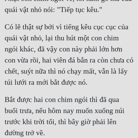
Cổ Đại
Du Hí
Có lẽ thật sự bởi vì tiếng kêu cục cục của 
Dã Sử
quái vật nhỏ, lại thu hút một con chim 
Dị Giới
ngói khác, đã vậy con này phải lớn hơn 
Dị Năng
con vừa rồi, hai viên đá bắn ra còn chưa có 
Gia Đấu
chết, suýt nữa thì nó chạy mất, vẫn là lấy 
Góc Nhìn Nam
Góc Nhìn Nữ
Bắt được hai con chim ngói thì đã qua 
Huyền Huyễn
buổi trưa, nếu hôm nay muốn xuống núi 
Huyền Nghi
trước khi trời tối, thì bây giờ phải lên 
Huyền Ảo