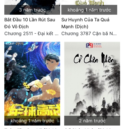
3 năm trước
khoảng 1 năm trước
Bắt Đầu 10 Lần Rút Sau
Sư Huynh Của Ta Quá
Đó Vô Địch
Mạnh (Dịch)
Chương 2511 - Đại kết cục, Phiên ngoại thiên: Chư thiên quy nhất giới, vĩnh hằng thế giới. Hết!
Chương 3787 Cặn bã Nam Thiên Đạo
khoảng 1 năm trước
2 năm trước