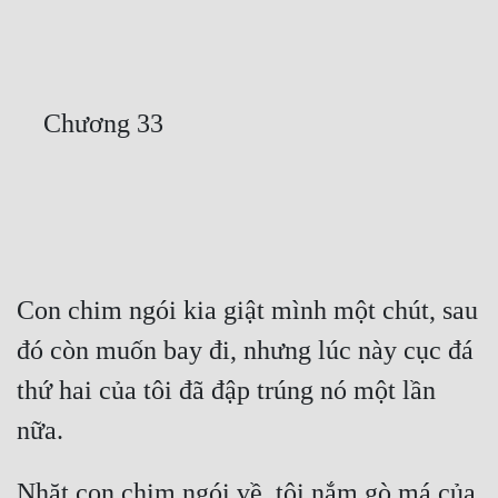
Free
Hậu Cung
Truyện Convert
Truyện Dịch
Truyện Nhập Môn
Truyện ngắn
Xa Lộ Dịch
Con chim ngói kia giật mình một chút, sau 
đó còn muốn bay đi, nhưng lúc này cục đá 
Cung Đấu
thứ hai của tôi đã đập trúng nó một lần 
Cạnh Kỹ
Cổ Tiên Hiệp
Nhặt con chim ngói về, tôi nắm gò má của 