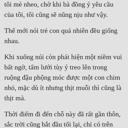
tôi mè nheo, chờ khi bà đồng ý yêu cầu 
Quân Sự
Sảng Văn
Thế mới nói trẻ con quả nhiên đều giống 
Sắc
Sủng
Thanh Xuân
Khi xuống núi còn phát hiện một niềm vui 
Tiên Hiệp
bất ngờ, tấm lưới tùy ý treo lên trong 
ruộng đậu phộng móc được một con chim 
Tiểu Thuyết
nhỏ, mặc dù ít nhưng thịt muỗi thì cũng là 
Trinh Thám
Triều Đấu
Trùng Sinh
Thời điểm đi đến chỗ này đã rất gần thôn, 
Trọng Sinh
sắc trời cũng bắt đầu tối lại, chỉ có trên 