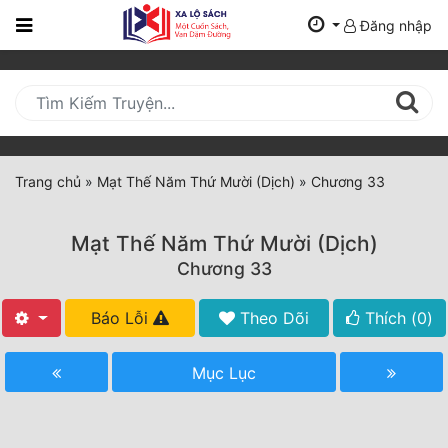
Đăng nhập
Trang
Chủ
Mới
Cập
Nhật
Trang chủ
»
Mạt Thế Năm Thứ Mười (Dịch)
»
Chương 33
(current)
BXH
Mạt Thế Năm Thứ Mười (Dịch)
Thể Loại
Chương 33
Báo Lỗi
Theo Dõi
Thích (
0
)
Tất Cả
Truyện Mới Ra
Mục Lục
Hoàn Thành