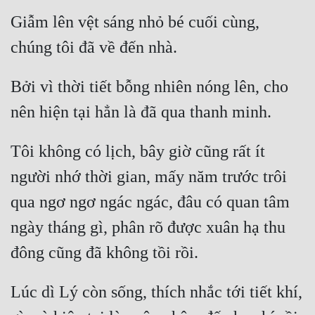
Đô Thị
Giẫm lên vệt sáng nhỏ bé cuối cùng, 
Đông Phương
Đông Phương Huyền Huyễn
Bởi vì thời tiết bỗng nhiên nóng lên, cho 
Đồng Nhân
Cẩu Đạo Trường Sinh
Tôi không có lịch, bây giờ cũng rất ít 
người nhớ thời gian, mấy năm trước trôi 
Ngự Thú
qua ngơ ngơ ngác ngác, đâu có quan tâm 
Truyện Nam
ngày tháng gì, phân rõ được xuân hạ thu 
Truyện Nữ
Vô Địch Lưu
Xây Dựng Thế Lực
Lúc dì Lý còn sống, thích nhắc tới tiết khí, 
Đam Mỹ