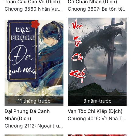
Toàn Cầu Cao Võ (Dịch)
Cổ Chân Nhân (Dịch)
Chương 3560 Nhân Vương trở về - END
Chương 3807: Ba tôn tề công Thiên Đình (2)
11 tháng trước
3 năm trước
Đại Phụng Đả Canh
Vạn Tộc Chi Kiếp (Dịch)
Nhân(Dịch)
Chương 4016: Về Nhà Thôi... (Đại Kết Cục)
Chương 2112: Ngoại truyện 3 - Tiệc mừng công