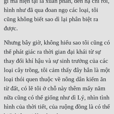
gì mà hiện tại là xuân phân, đến hạ chí rồi, 
hình như đã qua đoan ngọ các loại, tôi 
Đẹp
cũng không biết sao dì lại phân biệt ra 
Đẹp Hiệp
Tính Cách Nhân Vật :
Nhưng bây giờ, không hiểu sao tôi cũng có 
Cơ Trí
thể phát giác ra thời gian đại khái từ sự 
Sát Phạt Quyết Đoán
thay đổi khí hậu và sự sinh trưởng của các 
Vô Sỉ
loại cây trồng, tôi cảm thấy đây hẳn là một 
Điềm Đạm
loại thói quen thuộc về nông dân kiếm ăn 
từ đất, có lẽ tôi ở chỗ này thêm mấy năm 
nữa cũng có thể giống như dì Lý, nhìn tình 
hình của thời tiết, của ruộng đồng là có thể 