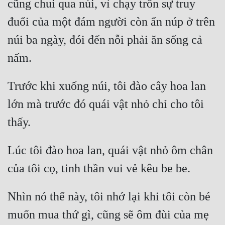
cũng chui qua núi, vì chạy trốn sự truy 
Mưu Mô
đuổi của một đám người còn ẩn núp ở trên 
núi ba ngày, đói đến nỗi phải ăn sống cả 
Mạt Thế
Mỹ Thực
Ngôn Tình
Trước khi xuống núi, tôi đào cây hoa lan 
Ngược
lớn mà trước đó quái vật nhỏ chỉ cho tôi 
Nữ Cường
Nữ Phụ
Lúc tôi đào hoa lan, quái vật nhỏ ôm chân 
Phong Thủy - Tâm Linh
Phương Tây
Nhìn nó thế này, tôi nhớ lại khi tôi còn bé 
Phản Phái
muốn mua thứ gì, cũng sẽ ôm đùi của mẹ 
Quan Trường