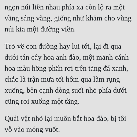
ngọn núi liền nhau phía xa còn lộ ra một 
Tu Chân
vầng sáng vàng, giống như khảm cho vùng 
Tu Tiên
Tội Phạm
Vô Địch
Trở về con đường hay lui tới, lại đi qua 
Võ Hiệp
dưới tán cây hoa anh đào, một mảnh cánh 
hoa màu hồng phấn rơi trên tảng đá xanh, 
Võng Du
chắc là trận mưa tối hôm qua làm rụng 
Xuyên Không
xuống, bên cạnh dòng suối nhỏ phía dưới 
Xuyên Nhanh
Xuyên Sách
Xuyên Thư
Quái vật nhỏ lại muốn bắt hoa đào, bị tôi 
Điền Văn