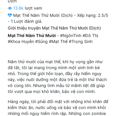
Dịch
Cổ Đại
13.6k
lượt xem
Du Hí
Mạt Thế Năm Thứ Mười (Dịch)
-
Xếp hạng:
2.5
/
5
-
1
Lượt đánh giá.
Dã Sử
Giới thiệu truyện Mạt Thế Năm Thứ Mười (Dịch)
Dị Giới
Mạt Thế Năm Thứ Mười
- #NgônTình #Đô Thị
#Khoa Huyễn #Sủng #Mạt Thế #Trọng Sinh
Dị Năng
Gia Đấu
Năm thứ mười của mạt thế, khi hy vọng gần như
Góc Nhìn Nam
đã tắt, tôi lại mang trong mình một sinh linh bé
nhỏ. Trong thế giới hỗn loạn, đầy rẫy hiểm nguy
Góc Nhìn Nữ
này, việc nuôi dưỡng một đứa trẻ là một thử thách
vô cùng lớn. Nhưng tình mẫu tử mãnh liệt đã giúp
Huyền Huyễn
tôi vượt qua mọi khó khăn, bảo vệ con mình.
Huyền Nghi
Hàng ngày, tôi phải đối mặt với những khó khăn để
kiếm thức ăn, nước uống và bảo vệ con mình khỏi
Huyền Ảo
những mối nguy hiểm rình rập. Những con zombie