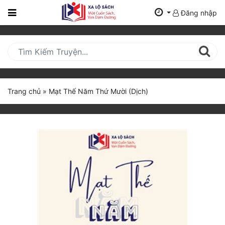
Đăng nhập
Trang
Chủ
Mới
Cập
Nhật
Trang chủ
»
Mạt Thế Năm Thứ Mười (Dịch)
(current)
BXH
Thể Loại
Tất Cả
Truyện Mới Ra
Hoàn Thành