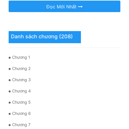
Đọc Mới Nhất
Mưu Mô
Mạt Thế
Mỹ Thực
Danh sách chương (208)
Ngôn Tình
Ngược
Chương 1
Chương 2
Nữ Cường
Chương 3
Nữ Phụ
Chương 4
Phong Thủy - Tâm Linh
Chương 5
Phương Tây
Chương 6
Phản Phái
Chương 7
Quan Trường