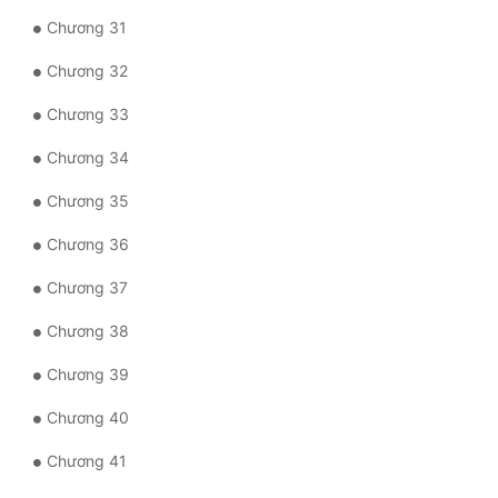
Đô Thị
Chương 31
Đông Phương
Chương 32
Đông Phương Huyền Huyễn
Chương 33
Đồng Nhân
Chương 34
Chương 35
Cẩu Đạo Trường Sinh
Chương 36
Ngự Thú
Chương 37
Truyện Nam
Chương 38
Truyện Nữ
Chương 39
Vô Địch Lưu
Chương 40
Xây Dựng Thế Lực
Chương 41
Đam Mỹ