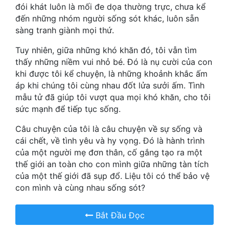
Hài Hước
đói khát luôn là mối đe dọa thường trực, chưa kể
đến những nhóm người sống sót khác, luôn sẵn
Hệ Thống
sàng tranh giành mọi thứ.
Học Đường
Tuy nhiên, giữa những khó khăn đó, tôi vẫn tìm
thấy những niềm vui nhỏ bé. Đó là nụ cười của con
Khoa Huyễn
khi được tôi kể chuyện, là những khoảnh khắc ấm
áp khi chúng tôi cùng nhau đốt lửa sưởi ấm. Tình
Khoa Huyễn Không Gian
mẫu tử đã giúp tôi vượt qua mọi khó khăn, cho tôi
Kinh Dị
sức mạnh để tiếp tục sống.
Kiếm Hiệp
Câu chuyện của tôi là câu chuyện về sự sống và
cái chết, về tình yêu và hy vọng. Đó là hành trình
Kỳ Huyễn
của một người mẹ đơn thân, cố gắng tạo ra một
thế giới an toàn cho con mình giữa những tàn tích
Kỳ Ảo
của một thế giới đã sụp đổ. Liệu tôi có thể bảo vệ
con mình và cùng nhau sống sót?
Linh Dị
Làm Giàu
Bắt Đầu Đọc
Lịch Sử