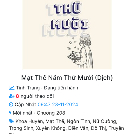
Free
Hậu Cung
Truyện Convert
Truyện Dịch
Truyện Nhập Môn
Truyện ngắn
Mạt Thế Năm Thứ Mười (Dịch)
Xa Lộ Dịch
Tình Trạng :
Đang tiến hành
8
người theo dõi
Cung Đấu
Cập Nhật
09:47 23-11-2024
Mới nhất :
Chương 208
Cạnh Kỹ
Khoa Huyễn
,
Mạt Thế
,
Ngôn Tình
,
Nữ Cường
,
Cổ Tiên Hiệp
Trọng Sinh
,
Xuyên Không
,
Điền Văn
,
Đô Thị
,
Truyện