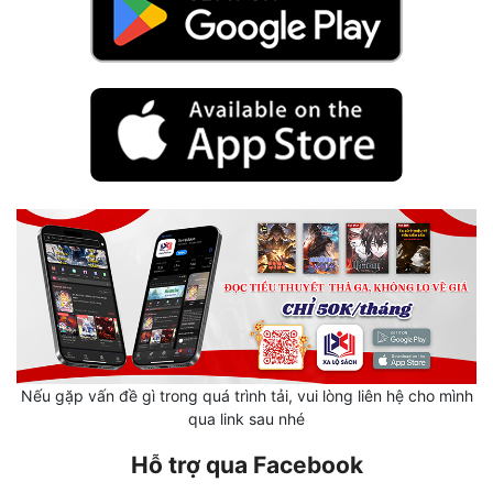
Hài Hước
Hệ Thống
Học Đường
Khoa Huyễn
Khoa Huyễn Không Gian
Kinh Dị
Kiếm Hiệp
Kỳ Huyễn
Kỳ Ảo
Nếu gặp vấn đề gì trong quá trình tải, vui lòng liên hệ cho mình
Linh Dị
qua link sau nhé
Làm Giàu
Hỗ trợ qua Facebook
Lịch Sử