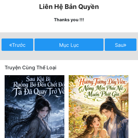
Liên Hệ Bản Quyền
Mưu Mô
Thanks you !!!
Mạt Thế
Mỹ Thực
Trước
Mục Lục
Sau
Ngôn Tình
Ngược
Truyện Cùng Thể Loại
Nữ Cường
Nữ Phụ
Phong Thủy - Tâm Linh
Phương Tây
Phản Phái
Quan Trường