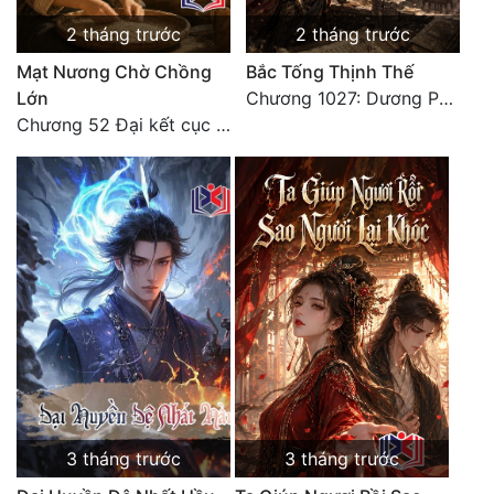
Tu Chân
2 tháng trước
2 tháng trước
Tu Tiên
Mạt Nương Chờ Chồng
Bắc Tống Thịnh Thế
Lớn
Chương 1027: Dương Phàm! Viễn Hàng!
Tội Phạm
Chương 52 Đại kết cục (2)
Vô Địch
Võ Hiệp
Võng Du
Xuyên Không
Xuyên Nhanh
Xuyên Sách
Xuyên Thư
3 tháng trước
3 tháng trước
Điền Văn