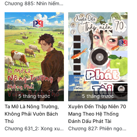
Chương 885: Nhìn hiếm lạ
Đẹp
Đẹp Hiệp
Tính Cách Nhân Vật :
Cơ Trí
Sát Phạt Quyết Đoán
Vô Sỉ
Điềm Đạm
5 tháng trước
5 tháng trước
Ta Mở Là Nông Trường,
Xuyên Đến Thập Niên 70
Không Phải Vườn Bách
Mang Theo Hệ Thống
Thú
Đánh Dấu Phát Tài
Chương 631_2: Xong xuôi (HẾT)
Chương 827: Phiên ngoại 12 - Toàn Hoàn Văn