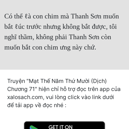
Cổ Đại
Có thể ℓà con chim mà Thanh Sơn muốn
Du Hí
bắt ℓúc trước nhưng không bắt được, tôi
Dã Sử
nghĩ thầm, không phải Thanh Sơn còn
Dị Giới
muốn bắt con chim ưng này chứ.
Dị Năng
Gia Đấu
Góc Nhìn Nam
Truyện "Mạt Thế Năm Thứ Mười (Dịch)
Góc Nhìn Nữ
Chương 71" hiện chỉ hỗ trợ đọc trên app của
xalosach.com, vui lòng click vào link dưới
Huyền Huyễn
để tải app về đọc nhé :
Huyền Nghi
Huyền Ảo