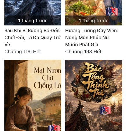
Quân Sự
1 tháng trước
1 tháng trước
Sảng Văn
Sau Khi Bị Ruồng Bỏ Đến
Hương Tương Đầy Viên:
Sắc
Chết Đói, Ta Đã Quay Trở
Nông Môn Phúc Nữ
Sủng
Về
Muốn Phát Gia
Chương 116: Hết
Chương 198 Hết
Thanh Xuân
Tiên Hiệp
Tiểu Thuyết
Trinh Thám
Triều Đấu
Trùng Sinh
Trọng Sinh