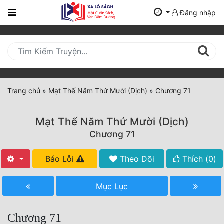
Đăng nhập
Trang
Chủ
Mới
Cập
Nhật
Trang chủ
»
Mạt Thế Năm Thứ Mười (Dịch)
»
Chương 71
(current)
BXH
Mạt Thế Năm Thứ Mười (Dịch)
Thể Loại
Chương 71
Báo Lỗi
Theo Dõi
Thích (
0
)
Tất Cả
Truyện Mới Ra
Mục Lục
Hoàn Thành
Chương 71