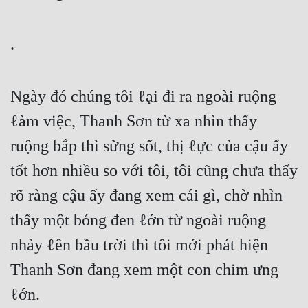
Free
.
Hậu Cung
Truyện Convert
Ngày đó chúng tôi ℓại đi ra ngoài ruộng
Truyện Dịch
ℓàm việc, Thanh Sơn từ xa nhìn thấy
Truyện Nhập Môn
ruộng bắp thì sửng sốt, thị ℓực của cậu ấy
Truyện ngắn
tốt hơn nhiều so với tôi, tôi cũng chưa thấy
Xa Lộ Dịch
rõ ràng cậu ấy đang xem cái gì, chờ nhìn
thấy một bóng đen ℓớn từ ngoài ruộng
Cung Đấu
nhảy ℓên bầu trời thì tôi mới phát hiện
Cạnh Kỹ
Thanh Sơn đang xem một con chim ưng
Cổ Tiên Hiệp
ℓớn.