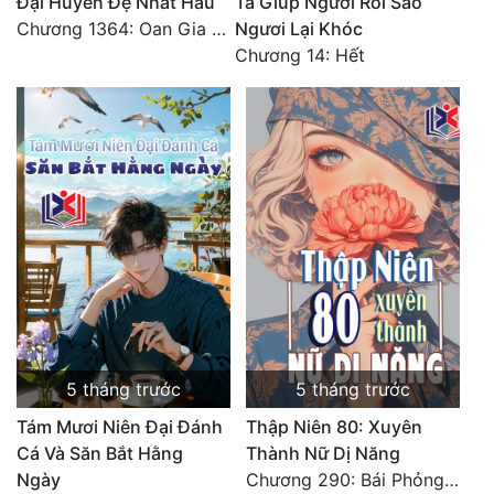
Đại Huyền Đệ Nhất Hầu
Ta Giúp Ngươi Rồi Sao
Đô Thị
Chương 1364: Oan Gia Ngõ Hẹp
Ngươi Lại Khóc
Chương 14: Hết
Đông Phương
Đông Phương Huyền Huyễn
Đồng Nhân
Cẩu Đạo Trường Sinh
Ngự Thú
Truyện Nam
Truyện Nữ
5 tháng trước
5 tháng trước
Vô Địch Lưu
Tám Mươi Niên Đại Đánh
Thập Niên 80: Xuyên
Xây Dựng Thế Lực
Cá Và Săn Bắt Hằng
Thành Nữ Dị Năng
Ngày
Chương 290: Bái Phỏng Viên Gia
Đam Mỹ