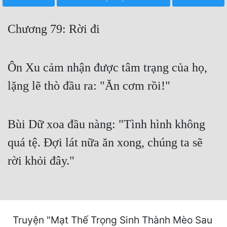
Free
Chương 79: Rời đi
Hậu Cung
Truyện Convert
Ôn Xu cảm nhận được tâm trạng của họ,
Truyện Dịch
lặng lẽ thò đầu ra: "Ăn cơm rồi!"
Truyện Nhập Môn
Truyện ngắn
Bùi Dữ xoa đầu nàng: "Tình hình không
Xa Lộ Dịch
quá tệ. Đợi lát nữa ăn xong, chúng ta sẽ
rời khỏi đây."
Cung Đấu
Cạnh Kỹ
Cổ Tiên Hiệp
Truyện "Mạt Thế Trọng Sinh Thành Mèo Sau