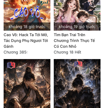
Đô Thị
Đông Phương
Đông Phương Huyền Huyễn
khoảng 18 giờ trước
khoảng 19 giờ trước
Đồng Nhân
Cao Võ: Hack Ta Tới Mở,
Tìm Bạn Trai Trên
Tác Dụng Phụ Ngươi Tới
Chương Trình Thực Tế
Gánh
Có Con Nhỏ
Cẩu Đạo Trường Sinh
Chương 385:
Chương 18 Hết
Ngự Thú
Truyện Nam
Truyện Nữ
Vô Địch Lưu
Xây Dựng Thế Lực
Đam Mỹ