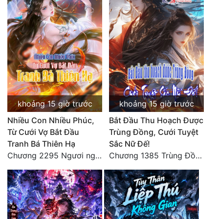
Quân Sự
Sảng Văn
Sắc
Sủng
Thanh Xuân
khoảng 15 giờ trước
khoảng 15 giờ trước
Tiên Hiệp
Nhiều Con Nhiều Phúc,
Bắt Đầu Thu Hoạch Được
Từ Cưới Vợ Bắt Đầu
Trùng Đồng, Cưới Tuyệt
Tiểu Thuyết
Tranh Bá Thiên Hạ
Sắc Nữ Đế!
Trinh Thám
Chương 2295 Ngươi nghĩ chuyện Đại Viêm tiên triều làm có thể giấu được thiên hạ sao?
Chương 1385 Trùng Đồng thấu ảo cảnh, lĩnh hội Pháp tắc Nhân Quả
Triều Đấu
Trùng Sinh
Trọng Sinh