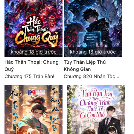
Tu Chân
Tu Tiên
Tội Phạm
Vô Địch
khoảng 18 giờ trước
khoảng 18 giờ trước
Võ Hiệp
Hắc Thần Thoại: Chung
Tùy Thân Liệp Thú
Võng Du
Quỷ
Không Gian
Chương 175 Trận Bàn!
Chương 820 Nhân Tộc có thiên kiêu
Xuyên Không
Xuyên Nhanh
Xuyên Sách
Xuyên Thư
Điền Văn