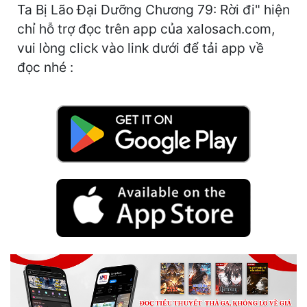
Ta Bị Lão Đại Dưỡng Chương 79: Rời đi" hiện
Cổ Đại
chỉ hỗ trợ đọc trên app của xalosach.com,
Du Hí
vui lòng click vào link dưới để tải app về
Dã Sử
đọc nhé :
Dị Giới
Dị Năng
Gia Đấu
Góc Nhìn Nam
Góc Nhìn Nữ
Huyền Huyễn
Huyền Nghi
Huyền Ảo