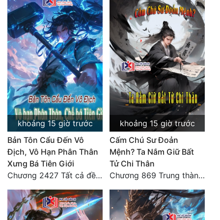
Mưu Mô
Mạt Thế
Mỹ Thực
Ngôn Tình
Ngược
Nữ Cường
khoảng 15 giờ trước
khoảng 15 giờ trước
Nữ Phụ
Bản Tôn Cẩu Đến Vô
Cấm Chú Sư Đoản
Địch, Vô Hạn Phân Thân
Mệnh? Ta Nắm Giữ Bất
Phong Thủy - Tâm Linh
Xưng Bá Tiên Giới
Tử Chi Thân
Chương 2427 Tất cả đều nhờ nỗ lực! Mời Đế vào Thiên!
Chương 869 Trung thành tuyệt đối
Phương Tây
Phản Phái
Quan Trường