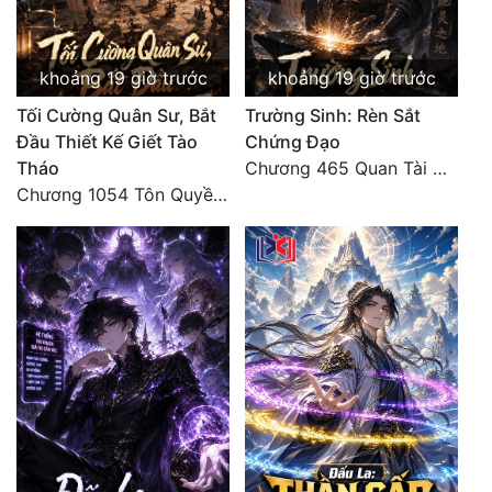
Đẹp
khoảng 19 giờ trước
khoảng 19 giờ trước
Đẹp Hiệp
Tối Cường Quân Sư, Bắt
Trường Sinh: Rèn Sắt
Đầu Thiết Kế Giết Tào
Chứng Đạo
Tính Cách Nhân Vật :
Tháo
Chương 465 Quan Tài Hé Một Khe, Tro Xám Khóa Thiên Kiêu
Cơ Trí
Chương 1054 Tôn Quyền mưu nghịch, bí văn kinh thiên (2/2)
Sát Phạt Quyết Đoán
Vô Sỉ
Điềm Đạm