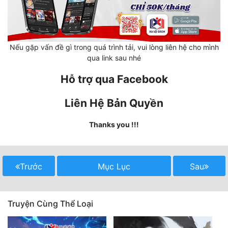
Hài Hước
Hệ Thống
Học Đường
Nếu gặp vấn đề gì trong quá trình tải, vui lòng liên hệ cho mình
qua link sau nhé
Khoa Huyễn
Hỗ trợ qua Facebook
Khoa Huyễn Không Gian
Liên Hệ Bản Quyền
Kinh Dị
Thanks you !!!
Kiếm Hiệp
Kỳ Huyễn
Trước
Mục Lục
Sau
Kỳ Ảo
Linh Dị
Truyện Cùng Thể Loại
Làm Giàu
Lịch Sử