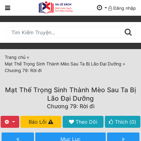
Đăng nhập
Trang
Chủ
Mới
Cập
Nhật
Trang chủ
»
(current)
Mạt Thế Trọng Sinh Thành Mèo Sau Ta Bị Lão Đại Dưỡng
»
BXH
Chương 79: Rời đi
Thể Loại
Mạt Thế Trọng Sinh Thành Mèo Sau Ta Bị
Lão Đại Dưỡng
Tất Cả
Chương 79: Rời đi
Truyện Mới Ra
Báo Lỗi
Theo Dõi
Thích (
0
)
Hoàn Thành
Mục Lục