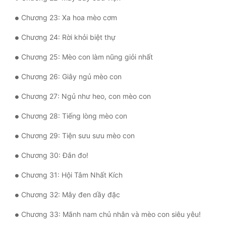
Tu Chân
Chương 23: Xa hoa mèo cơm
Tu Tiên
Chương 24: Rời khỏi biệt thự
Tội Phạm
Chương 25: Mèo con làm nũng giỏi nhất
Vô Địch
Chương 26: Giây ngủ mèo con
Võ Hiệp
Chương 27: Ngủ như heo, con mèo con
Võng Du
Chương 28: Tiếng lòng mèo con
Xuyên Không
Chương 29: Tiện sưu sưu mèo con
Xuyên Nhanh
Chương 30: Đắn đo!
Xuyên Sách
Chương 31: Hội Tâm Nhất Kích
Xuyên Thư
Chương 32: Mây đen dầy đặc
Điền Văn
Chương 33: Mãnh nam chủ nhân và mèo con siêu yêu!