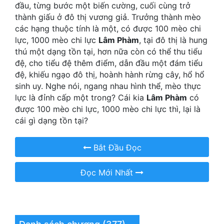
Hài Hước
đầu, từng bước một biến cường, cuối cùng trở
thành giấu ở đô thị vương giả. Trưởng thành mèo
Hệ Thống
các hạng thuộc tính là một, có được 100 mèo chi
lực, 1000 mèo chi lực
Lâm Phàm
, tại đô thị là hung
Học Đường
thú một dạng tồn tại, hơn nữa còn có thể thu tiểu
đệ, cho tiểu đệ thêm điểm, dẫn đầu một đám tiểu
Khoa Huyễn
đệ, khiếu ngạo đô thị, hoành hành rừng cây, hổ hổ
Khoa Huyễn Không Gian
sinh uy. Nghe nói, ngang nhau hình thể, mèo thực
lực là đỉnh cấp một trong? Cái kia
Lâm Phàm
có
Kinh Dị
được 100 mèo chi lực, 1000 mèo chi lực thì, lại là
cái gì dạng tồn tại?
Kiếm Hiệp
Kỳ Huyễn
Bắt Đầu Đọc
Kỳ Ảo
Đọc Mới Nhất
Linh Dị
Làm Giàu
Lịch Sử