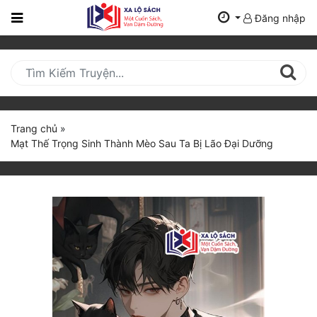
Đăng nhập
Trang
Chủ
Mới
Cập
Nhật
Trang chủ
»
(current)
Mạt Thế Trọng Sinh Thành Mèo Sau Ta Bị Lão Đại Dưỡng
BXH
Thể Loại
Tất Cả
Truyện Mới Ra
Hoàn Thành