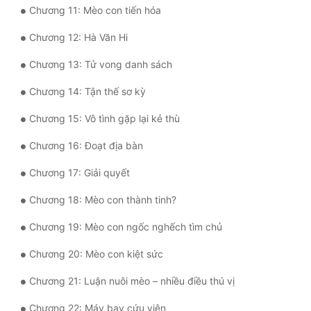
Chương 11: Mèo con tiến hóa
Quân Sự
Chương 12: Hà Văn Hi
Sảng Văn
Chương 13: Tử vong danh sách
Sắc
Chương 14: Tận thế sơ kỳ
Sủng
Chương 15: Vô tình gặp lại kẻ thù
Thanh Xuân
Chương 16: Đoạt địa bàn
Tiên Hiệp
Chương 17: Giải quyết
Tiểu Thuyết
Chương 18: Mèo con thành tinh?
Trinh Thám
Chương 19: Mèo con ngốc nghếch tìm chủ
Triều Đấu
Chương 20: Mèo con kiệt sức
Trùng Sinh
Chương 21: Luận nuôi mèo – nhiều điều thú vị
Trọng Sinh
Chương 22: Máy bay cứu viện