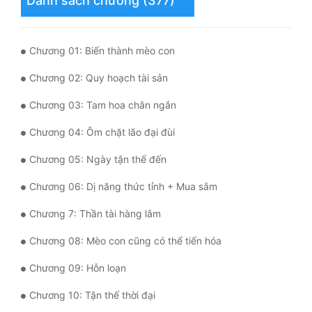
Danh sách chương (377)
Mưu Mô
Chương 01: Biến thành mèo con
Mạt Thế
Chương 02: Quy hoạch tài sản
Mỹ Thực
Chương 03: Tam hoa chân ngắn
Ngôn Tình
Chương 04: Ôm chặt lão đại đùi
Ngược
Chương 05: Ngày tận thế đến
Nữ Cường
Chương 06: Dị năng thức tỉnh + Mua sắm
Nữ Phụ
Chương 7: Thần tài hàng lâm
Phong Thủy - Tâm Linh
Chương 08: Mèo con cũng có thể tiến hóa
Phương Tây
Chương 09: Hỗn loạn
Phản Phái
Chương 10: Tận thế thời đại
Quan Trường