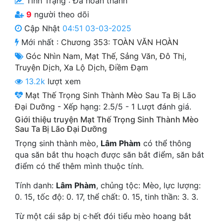
Tình Trạng :
Đã hoàn thành
Cổ Đại
9
người theo dõi
Du Hí
Cập Nhật
04:51 03-03-2025
Mới nhất :
Chương 353: TOÀN VĂN HOÀN
Dã Sử
Góc Nhìn Nam
,
Mạt Thế
,
Sảng Văn
,
Đô Thị
,
Dị Giới
Truyện Dịch
,
Xa Lộ Dịch
,
Điềm Đạm
13.2k
lượt xem
Dị Năng
Mạt Thế Trọng Sinh Thành Mèo Sau Ta Bị Lão
Đại Dưỡng
-
Xếp hạng:
2.5
/
5
-
1
Lượt đánh giá.
Gia Đấu
Giới thiệu truyện Mạt Thế Trọng Sinh Thành Mèo
Góc Nhìn Nam
Sau Ta Bị Lão Đại Dưỡng
Trọng sinh thành mèo,
Lâm Phàm
có thể thông
Góc Nhìn Nữ
qua săn bắt thu hoạch được săn bắt điểm, săn bắt
điểm có thể thêm mình thuộc tính.
Huyền Huyễn
Tính danh:
Lâm Phàm
, chủng tộc: Mèo, lực lượng:
Huyền Nghi
0. 15, tốc độ: 0. 17, thể chất: 0. 15, tinh thần: 3. 3.
Huyền Ảo
Từ một cái sắp bị c·hết đói tiểu mèo hoang bắt