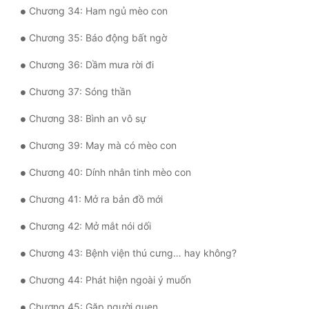
Đô Thị
Chương 34: Ham ngủ mèo con
Đông Phương
Chương 35: Báo động bất ngờ
Chương 36: Dầm mưa rời đi
Đông Phương Huyền Huyễn
Chương 37: Sóng thần
Đồng Nhân
Chương 38: Bình an vô sự
Cẩu Đạo Trường Sinh
Chương 39: May mà có mèo con
Ngự Thú
Chương 40: Dính nhân tinh mèo con
Truyện Nam
Chương 41: Mở ra bản đồ mới
Truyện Nữ
Chương 42: Mở mắt nói dối
Chương 43: Bệnh viện thú cưng… hay không?
Vô Địch Lưu
Chương 44: Phát hiện ngoài ý muốn
Xây Dựng Thế Lực
Chương 45: Gặp người quen
Đam Mỹ