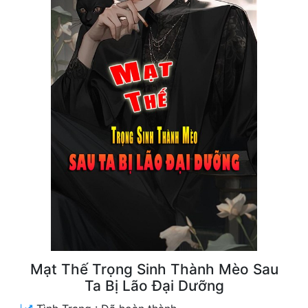
Free
Hậu Cung
Truyện Convert
Truyện Dịch
Truyện Nhập Môn
Truyện ngắn
Xa Lộ Dịch
Cung Đấu
Cạnh Kỹ
Mạt Thế Trọng Sinh Thành Mèo Sau
Ta Bị Lão Đại Dưỡng
Cổ Tiên Hiệp