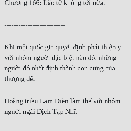
Chương 166: Lão tử không tới nữa.
Free
Hậu Cung
--------------------------
Truyện Convert
Truyện Dịch
Khi một quốc gia quyết định phát thiện y
Truyện Nhập Môn
với nhóm người đặc biệt nào đó, những
người đó nhất định thành con cưng của
Truyện ngắn
thượng đế.
Xa Lộ Dịch
Hoàng triều Lam Điền làm thế với nhóm
Cung Đấu
người ngài Địch Tạp Nhĩ.
Cạnh Kỹ
Cổ Tiên Hiệp