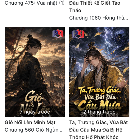
Chương 475: Vua nhặt (1)
Đầu Thiết Kế Giết Tào
Quân Sự
Tháo
Chương 1060 Hồng thủy ngập trời, thời khắc tuyệt vọng (2/2)
Sảng Văn
Sắc
Sủng
Thanh Xuân
Tiên Hiệp
Tiểu Thuyết
Trinh Thám
Triều Đấu
7 ngày trước
2 tháng trước
Trùng Sinh
Gió Nổi Lên Minh Mạt
Ta, Trương Giác, Vừa Bắt
Chương 560 Gió Ngừng (Kết Cục)
Đầu Cầu Mưa Đã Bị Hệ
Trọng Sinh
Thống Hố Phát Khóc