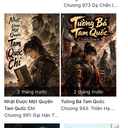
Chương 973 Dạ Chẩn (2/2)
Tu Chân
Tu Tiên
Tội Phạm
Vô Địch
Võ Hiệp
Võng Du
Xuyên Không
Xuyên Nhanh
2 tháng trước
2 tháng trước
Xuyên Sách
Nhặt Được Một Quyển
Tường Bá Tam Quốc
Tam Quốc Chí
Chương 943: Thiên Hạ Quy Nhất, Giấc Mộng Nam Kha [HẾT]
Xuyên Thư
Chương 991: Đại Hán Thiên Thư (Đại Kết Cục)
Điền Văn