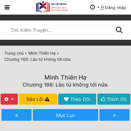
Đăng nhập
Trang
Chủ
Mới
Cập
Nhật
Trang chủ
»
Minh Thiên Hạ
»
(current)
Chương 166: Lão tử không tới nữa.
BXH
Thể Loại
Minh Thiên Hạ
Chương 166: Lão tử không tới nữa.
Tất Cả
Báo Lỗi
Theo Dõi
Thích (
0
)
Truyện Mới Ra
Mục Lục
Hoàn Thành