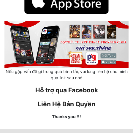
Hài Hước
Hệ Thống
Học Đường
Khoa Huyễn
Khoa Huyễn Không Gian
Kinh Dị
Nếu gặp vấn đề gì trong quá trình tải, vui lòng liên hệ cho mình
Kiếm Hiệp
qua link sau nhé
Kỳ Huyễn
Hỗ trợ qua Facebook
Kỳ Ảo
Liên Hệ Bản Quyền
Linh Dị
Thanks you !!!
Làm Giàu
Lịch Sử