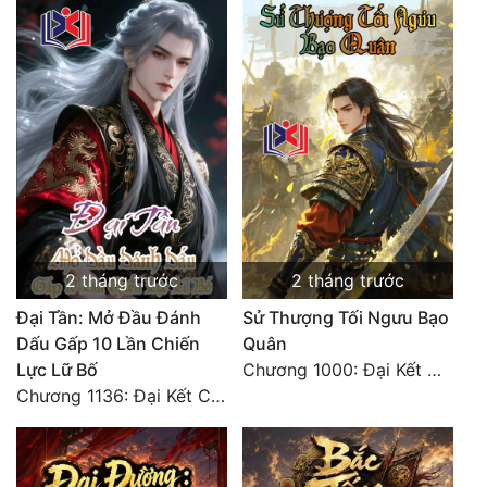
Đô Thị
Đông Phương
Đông Phương Huyền Huyễn
Đồng Nhân
Cẩu Đạo Trường Sinh
Ngự Thú
2 tháng trước
2 tháng trước
Truyện Nam
Đại Tần: Mở Đầu Đánh
Sử Thượng Tối Ngưu Bạo
Dấu Gấp 10 Lần Chiến
Quân
Truyện Nữ
Lực Lữ Bố
Chương 1000: Đại Kết Cục!
Chương 1136: Đại Kết Cục
Vô Địch Lưu
Xây Dựng Thế Lực
Đam Mỹ