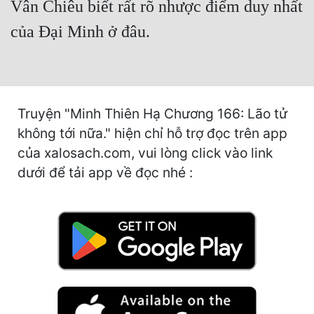
Vân Chiêu biết rất rõ nhược điểm duy nhất
Cổ Đại
của Đại Minh ở đâu.
Du Hí
Dã Sử
Dị Giới
Truyện "Minh Thiên Hạ Chương 166: Lão tử
Dị Năng
không tới nữa." hiện chỉ hỗ trợ đọc trên app
Gia Đấu
của xalosach.com, vui lòng click vào link
dưới để tải app về đọc nhé :
Góc Nhìn Nam
Góc Nhìn Nữ
Huyền Huyễn
Huyền Nghi
Huyền Ảo