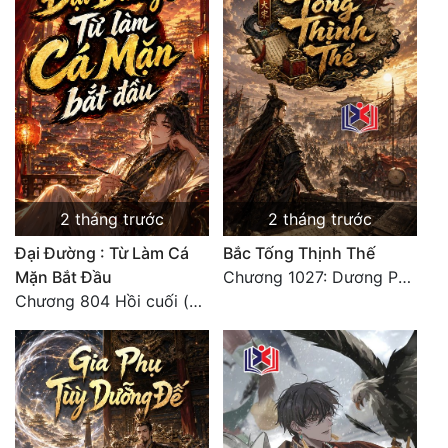
Đẹp
Đẹp Hiệp
Tính Cách Nhân Vật :
Cơ Trí
Sát Phạt Quyết Đoán
2 tháng trước
2 tháng trước
Đại Đường : Từ Làm Cá
Bắc Tống Thịnh Thế
Vô Sỉ
Mặn Bắt Đầu
Chương 1027: Dương Phàm! Viễn Hàng!
Điềm Đạm
Chương 804 Hồi cuối (đại kết cục )