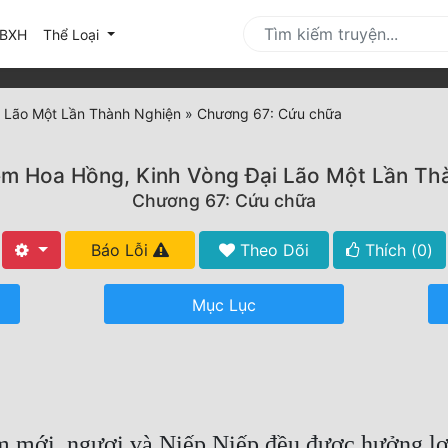
urrent)
BXH
Thể Loại
 Lão Một Lần Thành Nghiện
»
Chương 67: Cứu chữa
m Hoa Hồng, Kinh Vòng Đại Lão Một Lần Th
Chương 67: Cứu chữa
Báo Lỗi
Theo Dõi
Thích (
0
)
Mục Lục
 mới, ngươi và Niếp Niếp đều được hưởng lợi.