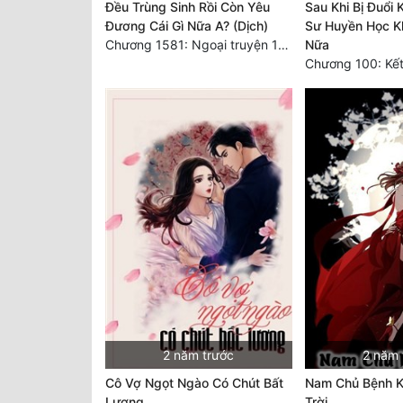
Đều Trùng Sinh Rồi Còn Yêu
Sau Khi Bị Đuổi 
Đương Cái Gì Nữa A? (Dịch)
Sư Huyền Học K
Chương 1581: Ngoại truyện 1 (9)
Nữa
Chương 100: Kết
2 năm trước
2 năm 
Cô Vợ Ngọt Ngào Có Chút Bất
Nam Chủ Bệnh K
Lương
Trời