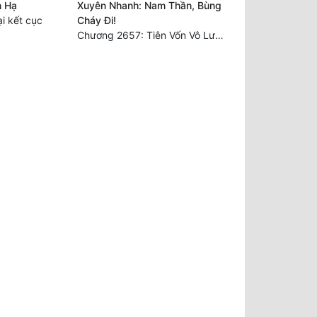
n Hạ
Xuyên Nhanh: Nam Thần, Bùng
i kết cục
Cháy Đi!
Chương 2657: Tiên Vốn Vô Lương (15). HẾT.