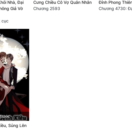
Khỏi Nhà, Đại
Cưng Chiều Cô Vợ Quân Nhân
Đỉnh Phong Thiê
hông Giả Vờ
Chương 2593
Chương 4730: Đạ
 cục
trước
iều, Sủng Lên