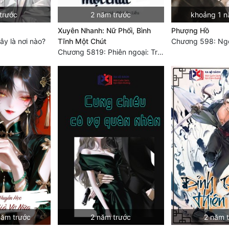
trước
2 năm trước
khoảng 1 n
Xuyên Nhanh: Nữ Phối, Bình
Phượng Hồ
y là nơi nào?
Tĩnh Một Chút
Chương 5819: Phiên ngoại: Trở lại STARS [HẾT]
năm trước
2 năm trước
2 năm 