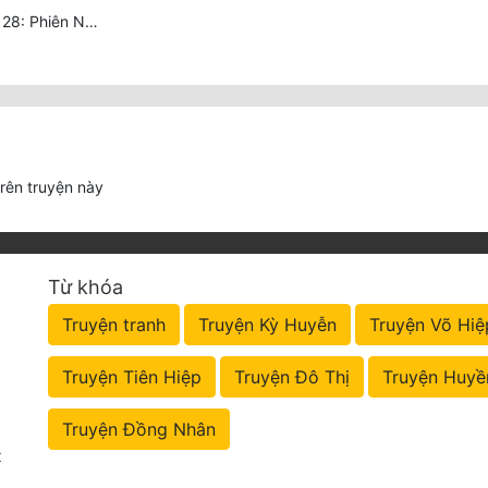
Chương 2128: 2128: Phiên Ngoại 10 Tô Cổ - Tiểu Hồng - Kết Thúc
trên truyện này
Từ khóa
Truyện tranh
Truyện Kỳ Huyễn
Truyện Võ Hiệ
Truyện Tiên Hiệp
Truyện Đô Thị
Truyện Huyề
Truyện Đồng Nhân
t