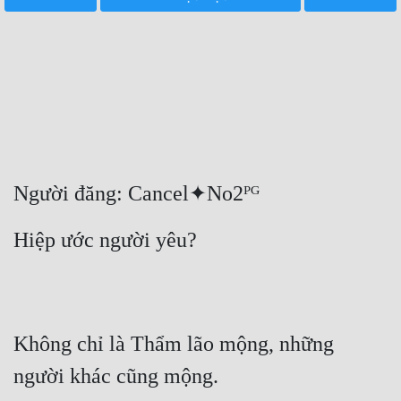
Free
Hậu Cung
Truyện Convert
Truyện Dịch
Truyện Nhập Môn
Người đăng: Cancel✦No2ᴾᴳ
Truyện ngắn
Hiệp ước người yêu?
Xa Lộ Dịch
Cung Đấu
Không chỉ là Thẩm lão mộng, những 
Cạnh Kỹ
người khác cũng mộng.
Cổ Tiên Hiệp