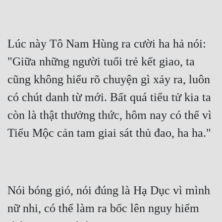
Mưu Mô
Mạt Thế
Lúc này Tô Nam Hùng ra cười ha hả nói: 
Mỹ Thực
"Giữa những người tuổi trẻ kết giao, ta 
cũng không hiểu rõ chuyện gì xảy ra, luôn 
Ngôn Tình
có chút danh từ mới. Bất quá tiểu tử kia ta 
Ngược
còn là thật thưởng thức, hôm nay có thể vì 
Nữ Cường
Tiểu Mộc cản tam giai sát thủ đao, ha ha."
Nữ Phụ
Phong Thủy - Tâm Linh
Phương Tây
Nói bóng gió, nói đúng là Hạ Dục vì mình 
Phản Phái
nữ nhi, có thể làm ra bốc lên nguy hiểm 
Quan Trường