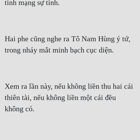
tính mạng sự tình.
Quân Sự
Sảng Văn
Sắc
Hai phe cũng nghe ra Tô Nam Hùng ý tứ, 
Sủng
trong nháy mắt minh bạch cục diện.
Thanh Xuân
Tiên Hiệp
Tiểu Thuyết
Xem ra lần này, nếu không liền thu hai cái 
thiên tài, nếu không liền một cái đều 
Trinh Thám
không có.
Triều Đấu
Trùng Sinh
Trọng Sinh