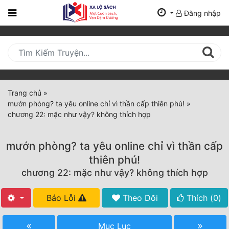
Đăng nhập
Trang
Chủ
Mới
Cập
Nhật
Trang chủ
»
(current)
mướn phòng? ta yêu online chỉ vì thần cấp thiên phú!
»
BXH
chương 22: mặc như vậy? không thích hợp
Thể Loại
mướn phòng? ta yêu online chỉ vì thần cấp
thiên phú!
Tất Cả
chương 22: mặc như vậy? không thích hợp
Truyện Mới Ra
Báo Lỗi
Theo Dõi
Thích (
0
)
Hoàn Thành
Mục Lục