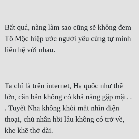
Hài Hước
Hệ Thống
Bất quá, nàng làm sao cũng sẽ không đem 
Học Đường
Tô Mộc hiệp ước người yêu cùng tự mình 
Khoa Huyễn
liên hệ với nhau.
Khoa Huyễn Không Gian
Kinh Dị
Kiếm Hiệp
Ta chỉ là trên internet, Hạ quốc như thế 
Kỳ Huyễn
lớn, căn bản không có khả năng gặp mặt. . 
Kỳ Ảo
. Tuyết Nha không khỏi mắt nhìn điện 
Linh Dị
thoại, chủ nhân hồi lâu không có trở về, 
Làm Giàu
khe khẽ thở dài.
Lịch Sử