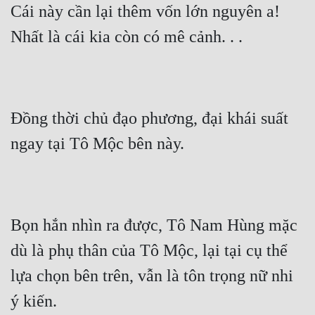
Cái này cần lại thêm vốn lớn nguyên a! 
Tu Chân
Nhất là cái kia còn có mê cảnh. . .
Tu Tiên
Tội Phạm
Vô Địch
Đồng thời chủ đạo phương, đại khái suất 
Võ Hiệp
ngay tại Tô Mộc bên này.
Võng Du
Xuyên Không
Xuyên Nhanh
Bọn hắn nhìn ra được, Tô Nam Hùng mặc 
Xuyên Sách
dù là phụ thân của Tô Mộc, lại tại cụ thể 
Xuyên Thư
lựa chọn bên trên, vẫn là tôn trọng nữ nhi 
Điền Văn
ý kiến.