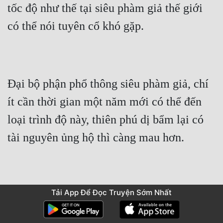
tốc độ như thế tại siêu phàm giả thế giới 
có thể nói tuyên cổ khó gặp.
Đại bộ phận phổ thông siêu phàm giả, chí 
ít cần thời gian một năm mới có thể đến 
loại trình độ này, thiên phú dị bẩm lại có 
tài nguyên ủng hộ thì càng mau hơn.
Tải App Để Đọc Truyện Sớm Nhất
Nghe nói, Đại Hạ đã từng có một thiên tài, 
trong vòng một năm tu luyện đến tam giai, 