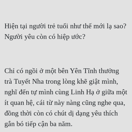
Cổ Đại
Du Hí
Hiện tại người trẻ tuổi như thế mới lạ sao? 
Dã Sử
Người yêu còn có hiệp ước?
Dị Giới
Dị Năng
Gia Đấu
Chỉ có ngồi ở một bên Yên Tĩnh thưởng 
Góc Nhìn Nam
trà Tuyết Nha trong lòng khẽ giật mình, 
Góc Nhìn Nữ
nghĩ đến tự mình cùng Linh Hạ ở giữa một 
Huyền Huyễn
ít quan hệ, cái từ này nàng cũng nghe qua, 
Huyền Nghi
đồng thời còn có chút dị dạng yêu thích 
Huyền Ảo
gắn bó tiếp cận ba năm.