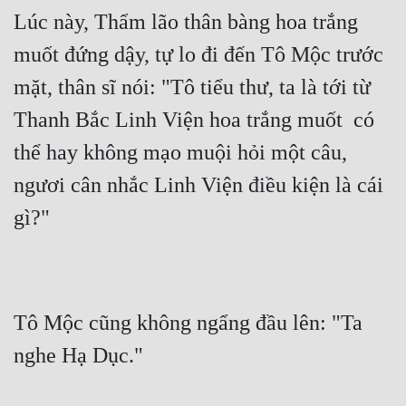
Lúc này, Thẩm lão thân bàng hoa trắng 
Đẹp
muốt đứng dậy, tự lo đi đến Tô Mộc trước 
Đẹp Hiệp
mặt, thân sĩ nói: "Tô tiểu thư, ta là tới từ 
Thanh Bắc Linh Viện hoa trắng muốt  có 
Tính Cách Nhân Vật :
thể hay không mạo muội hỏi một câu, 
Cơ Trí
ngươi cân nhắc Linh Viện điều kiện là cái 
Sát Phạt Quyết Đoán
gì?"
Vô Sỉ
Điềm Đạm
Tô Mộc cũng không ngẩng đầu lên: "Ta 
nghe Hạ Dục."