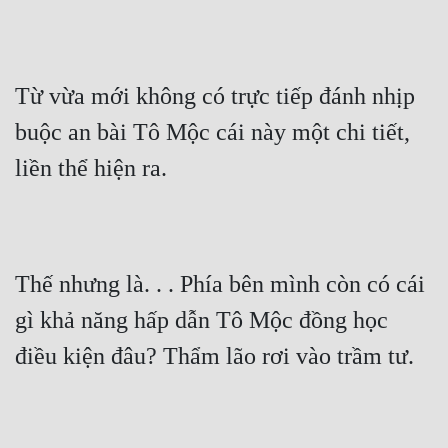
Đô Thị
Đông Phương
Từ vừa mới không có trực tiếp đánh nhịp 
Đông Phương Huyền Huyễn
buộc an bài Tô Mộc cái này một chi tiết, 
Đồng Nhân
liền thể hiện ra.
Cẩu Đạo Trường Sinh
Ngự Thú
Thế nhưng là. . . Phía bên mình còn có cái 
Truyện Nam
gì khả năng hấp dẫn Tô Mộc đồng học 
Truyện Nữ
điều kiện đâu? Thẩm lão rơi vào trầm tư.
Vô Địch Lưu
Xây Dựng Thế Lực
Đam Mỹ