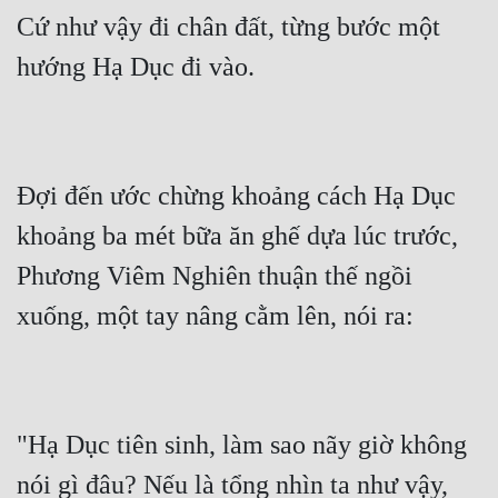
Cứ như vậy đi chân đất, từng bước một 
Tu Chân
hướng Hạ Dục đi vào.
Tu Tiên
Tội Phạm
Vô Địch
Đợi đến ước chừng khoảng cách Hạ Dục 
Võ Hiệp
khoảng ba mét bữa ăn ghế dựa lúc trước, 
Võng Du
Phương Viêm Nghiên thuận thế ngồi 
Xuyên Không
xuống, một tay nâng cằm lên, nói ra:
Xuyên Nhanh
Xuyên Sách
Xuyên Thư
"Hạ Dục tiên sinh, làm sao nãy giờ không 
Điền Văn
nói gì đâu? Nếu là tổng nhìn ta như vậy, 