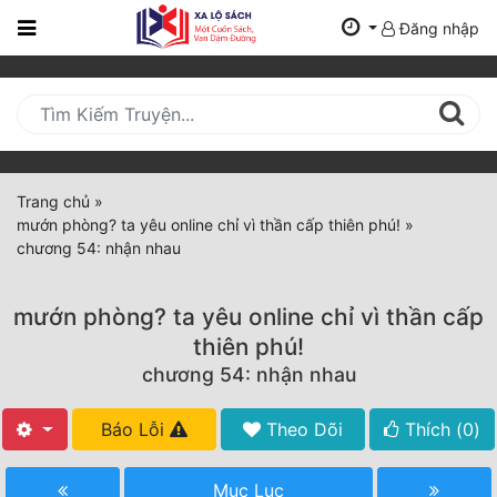
Đăng nhập
Trang
Chủ
Mới
Cập
Nhật
Trang chủ
»
(current)
mướn phòng? ta yêu online chỉ vì thần cấp thiên phú!
»
BXH
chương 54: nhận nhau
Thể Loại
mướn phòng? ta yêu online chỉ vì thần cấp
thiên phú!
Tất Cả
chương 54: nhận nhau
Truyện Mới Ra
Báo Lỗi
Theo Dõi
Thích (
0
)
Hoàn Thành
Mục Lục