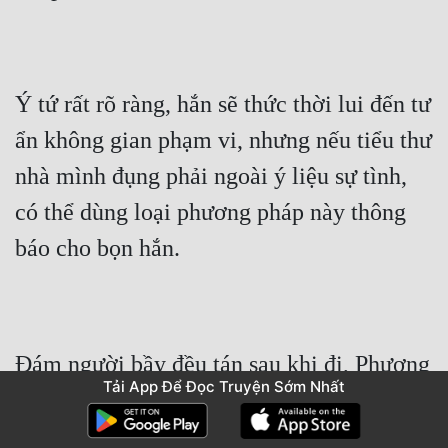
Ý tứ rất rõ ràng, hắn sẽ thức thời lui đến tư 
ẩn không gian phạm vi, nhưng nếu tiểu thư 
nhà mình đụng phải ngoài ý liệu sự tình, 
có thể dùng loại phương pháp này thông 
báo cho bọn hắn.
Đám người bầy đều tán sau khi đi, Phương 
Tải App Để Đọc Truyện Sớm Nhất
Viêm Nghiên đánh giá Hạ Dục khắc chữ, 
mảnh khảnh ngón tay vuốt nhẹ mấy lần, 