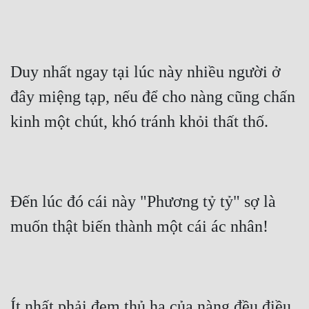
Đẹp
Đẹp Hiệp
Duy nhất ngay tại lúc này nhiều người ở 
Tính Cách Nhân Vật :
đây miệng tạp, nếu để cho nàng cũng chấn 
kinh một chút, khó tránh khỏi thất thố.
Cơ Trí
Sát Phạt Quyết Đoán
Vô Sỉ
Đến lúc đó cái này "Phương tỷ tỷ" sợ là 
Điềm Đạm
muốn thật biến thành một cái ác nhân!
Ít nhất phải đem thủ hạ của nàng đều điều 