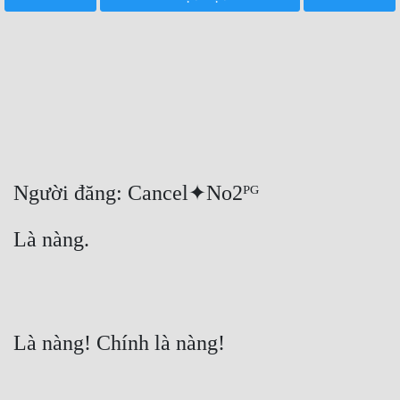
Free
Hậu Cung
Truyện Convert
Truyện Dịch
Truyện Nhập Môn
Người đăng: Cancel✦No2ᴾᴳ
Truyện ngắn
Là nàng.
Xa Lộ Dịch
Cung Đấu
Là nàng! Chính là nàng!
Cạnh Kỹ
Cổ Tiên Hiệp