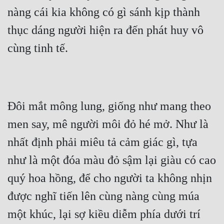
nàng cái kia không có gì sánh kịp thành 
Mưu Mô
thục dáng người hiện ra đến phát huy vô 
Mạt Thế
cùng tinh tế.
Mỹ Thực
Ngôn Tình
Ngược
Đôi mắt mông lung, giống như mang theo 
Nữ Cường
men say, mê người môi đỏ hé mở. Như là 
Nữ Phụ
nhất định phải miêu tả cảm giác gì, tựa 
như là một đóa màu đỏ sậm lại giàu có cao 
Phong Thủy - Tâm Linh
quý hoa hồng, để cho người ta không nhịn 
Phương Tây
được nghĩ tiến lên cùng nàng cùng múa 
Phản Phái
một khúc, lại sợ kiều diễm phía dưới trí 
Quan Trường