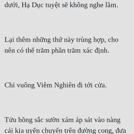
Hài Hước
dưới, Hạ Dục tuyệt sẽ không nghe lầm.
Hệ Thống
Học Đường
Khoa Huyễn
Lại thêm những thứ này trùng hợp, cho 
nên có thể trăm phần trăm xác định.
Khoa Huyễn Không Gian
Kinh Dị
Kiếm Hiệp
Chỉ vuông Viêm Nghiên đi tới cửa.
Kỳ Huyễn
Kỳ Ảo
Linh Dị
Tửu hồng sắc sườn xám áp sát vào nàng 
Làm Giàu
cái kia uyển chuyển trên đường cong, đưa 
Lịch Sử