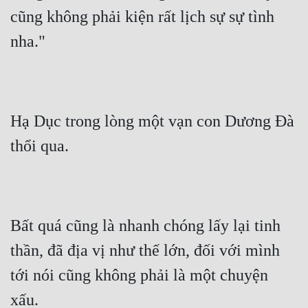
Đô Thị
cũng không phải kiện rất lịch sự sự tình 
Đông Phương
nha."
Đông Phương Huyền Huyễn
Đồng Nhân
Hạ Dục trong lòng một vạn con Dương Đà 
Cẩu Đạo Trường Sinh
thổi qua.
Ngự Thú
Truyện Nam
Bất quá cũng là nhanh chóng lấy lại tinh 
Truyện Nữ
thần, đã địa vị như thế lớn, đối với mình 
Vô Địch Lưu
tới nói cũng không phải là một chuyện 
Xây Dựng Thế Lực
xấu.
Đam Mỹ