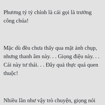
Cổ Đại
Phương tỷ tỷ chính là cái gọi là trưởng 
Du Hí
công chúa!
Dã Sử
Dị Giới
Dị Năng
Mặc dù đều chưa thấy qua mặt ảnh chụp, 
Gia Đấu
nhưng thanh âm này. . . Giọng điệu này. . . 
Góc Nhìn Nam
Cái này tư thái. . . Đây quả thực quá quen 
Góc Nhìn Nữ
thuộc!
Huyền Huyễn
Huyền Nghi
Huyền Ảo
Nhiều lần như vậy trò chuyện, giọng nói 