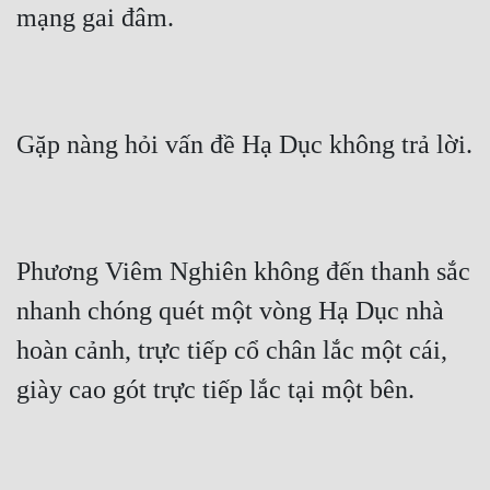
mạng gai đâm.
Quân Sự
Sảng Văn
Sắc
Gặp nàng hỏi vấn đề Hạ Dục không trả lời.
Sủng
Thanh Xuân
Tiên Hiệp
Phương Viêm Nghiên không đến thanh sắc 
Tiểu Thuyết
nhanh chóng quét một vòng Hạ Dục nhà 
Trinh Thám
hoàn cảnh, trực tiếp cổ chân lắc một cái, 
Triều Đấu
giày cao gót trực tiếp lắc tại một bên.
Trùng Sinh
Trọng Sinh