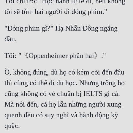
Tôi chỉ trỏ: "Học hành tử tế đi, nếu không 
Hài Hước
Hệ Thống
Học Đường
"Đóng phim gì?" Hạ Nhẫn Đông ngẩng 
Khoa Huyễn
Khoa Huyễn Không Gian
Kinh Dị
Ồ, không đúng, dù họ có kém cỏi đến đâu 
Kiếm Hiệp
thì cũng có thể đi du học. Nhưng trông họ 
Kỳ Huyễn
cũng không có vẻ chuẩn bị IELTS gì cả. 
Kỳ Ảo
Mà nói đến, cả họ lẫn những người xung 
Linh Dị
quanh đều có suy nghĩ và hành động kỳ 
Làm Giàu
Lịch Sử