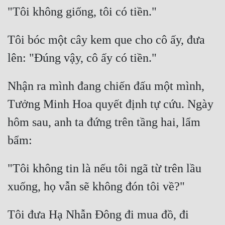
Quân Sự
Sảng Văn
Tôi bóc một cây kem que cho cô ấy, đưa 
Sắc
Sủng
Nhận ra mình đang chiến đấu một mình, 
Thanh Xuân
Tưởng Minh Hoa quyết định tự cứu. Ngày 
Tiên Hiệp
hôm sau, anh ta đứng trên tầng hai, lẩm 
Tiểu Thuyết
Trinh Thám
"Tôi không tin là nếu tôi ngã từ trên lầu 
Triều Đấu
Trùng Sinh
Tôi đưa Hạ Nhẫn Đông đi mua đồ, đi 
Trọng Sinh