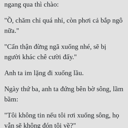
Tu Chân
Tu Tiên
"Ồ, chăm chỉ quá nhỉ, còn phơi cả bắp ngô 
Tội Phạm
Vô Địch
"Cẩn thận đừng ngã xuống nhé, sẽ bị 
Võ Hiệp
Võng Du
Xuyên Không
Xuyên Nhanh
Ngày thứ ba, anh ta đứng bên bờ sông, lầm 
Xuyên Sách
Xuyên Thư
"Tôi không tin nếu tôi rơi xuống sông, họ 
Điền Văn