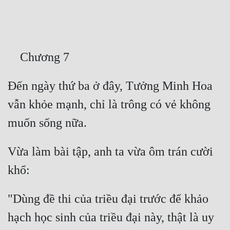
Free
Hậu Cung
Truyện Convert
Truyện Dịch
Đến ngày thứ ba ở đây, Tưởng Minh Hoa 
Truyện Nhập Môn
vẫn khỏe mạnh, chỉ là trông có vẻ không 
Truyện ngắn
Xa Lộ Dịch
Vừa làm bài tập, anh ta vừa ôm trán cười 
Cung Đấu
Cạnh Kỹ
"Dùng đề thi của triều đại trước để khảo 
hạch học sinh của triều đại này, thật là uy 
Cổ Tiên Hiệp