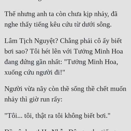
Đô Thị
Thế nhưng anh ta còn chưa kịp nhảy, đã 
Đông Phương
Đông Phương Huyền Huyễn
Đồng Nhân
Lâm Tịch Nguyệt? Chẳng phải cô ấy biết 
bơi sao? Tôi hét lên với Tưởng Minh Hoa 
đang đứng gần nhất: "Tưởng Minh Hoa, 
Cẩu Đạo Trường Sinh
Ngự Thú
Truyện Nam
Người vừa nãy còn thề sống thề chết muốn 
Truyện Nữ
Vô Địch Lưu
Xây Dựng Thế Lực
Đam Mỹ