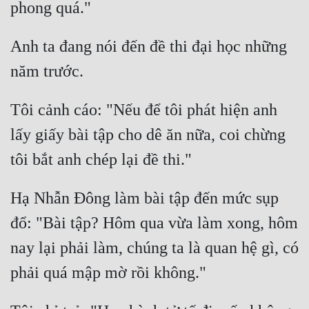
Cổ Đại
Du Hí
Anh ta đang nói đến đề thi đại học những 
Dã Sử
Dị Giới
Tôi cảnh cáo: "Nếu để tôi phát hiện anh 
Dị Năng
lấy giấy bài tập cho dê ăn nữa, coi chừng 
Gia Đấu
Góc Nhìn Nam
Hạ Nhẫn Đông làm bài tập đến mức sụp 
Góc Nhìn Nữ
đổ: "Bài tập? Hôm qua vừa làm xong, hôm 
Huyền Huyễn
nay lại phải làm, chúng ta là quan hệ gì, có 
Huyền Nghi
Huyền Ảo