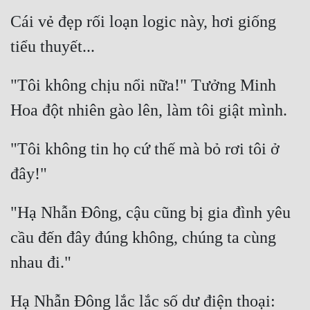
Cái vẻ đẹp rối loạn logic này, hơi giống 
Mưu Mô
Mạt Thế
Mỹ Thực
"Tôi không chịu nổi nữa!" Tưởng Minh 
Ngôn Tình
Ngược
"Tôi không tin họ cứ thế mà bỏ rơi tôi ở 
Nữ Cường
Nữ Phụ
"Hạ Nhẫn Đông, cậu cũng bị gia đình yêu 
Phong Thủy - Tâm Linh
cầu đến đây đúng không, chúng ta cùng 
Phương Tây
Phản Phái
Hạ Nhẫn Đông lắc lắc số dư điện thoại: 
Quan Trường