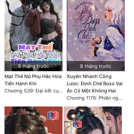
8 tháng trước
8 tháng trước
Mạt Thế Nữ Phụ Hắc Hóa
Xuyên Nhanh Công
Tiến Hành Khi
Lược: Định Chế Boss Vai
Chương 539: Đại kết cục - HOÀN
Ác Có Một Không Hai
Chương 1176: Phiên ngoại Triều Dương Lâm Nguyệt