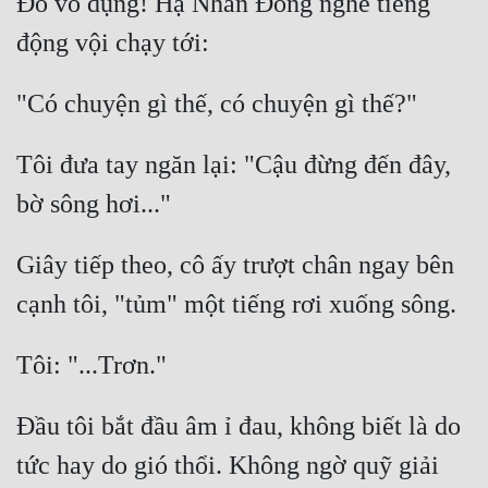
Đồ vô dụng! Hạ Nhẫn Đông nghe tiếng 
Đẹp
Đẹp Hiệp
Tính Cách Nhân Vật :
Tôi đưa tay ngăn lại: "Cậu đừng đến đây, 
Cơ Trí
Sát Phạt Quyết Đoán
Giây tiếp theo, cô ấy trượt chân ngay bên 
Vô Sỉ
Điềm Đạm
Đầu tôi bắt đầu âm ỉ đau, không biết là do 
tức hay do gió thổi. Không ngờ quỹ giải 