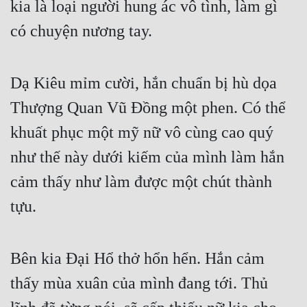
kia là loại người hung ác vô tình, làm gì 
Cổ Đại
có chuyện nương tay.
Du Hí
Dã Sử
Dạ Kiêu mỉm cười, hắn chuẩn bị hù dọa 
Dị Giới
Thượng Quan Vũ Đồng một phen. Có thể 
Dị Năng
khuất phục một mỹ nữ vô cùng cao quý 
Gia Đấu
như thế này dưới kiếm của mình làm hắn 
Góc Nhìn Nam
cảm thấy như làm được một chút thành 
Góc Nhìn Nữ
tựu.
Huyền Huyễn
Bên kia Đại Hổ thở hổn hển. Hắn cảm 
Huyền Nghi
thấy mùa xuân của mình đang tới. Thủ 
Huyền Ảo