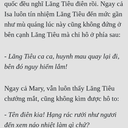
quốc đều nghĩ Lăng Tiêu điên rồi. Ngay cả 
Tu Chân
Isa luôn tín nhiệm Lăng Tiêu đến mức gần 
Tu Tiên
như mù quáng lúc này cũng không đứng ở 
Tội Phạm
bên cạnh Lăng Tiêu mà chỉ hô ở phía sau:
Vô Địch
Võ Hiệp
- Lăng Tiêu ca ca, huynh mau quay lại đi, 
Võng Du
bên đó nguy hiểm lắm!
Xuyên Không
Xuyên Nhanh
Ngay cả Mary, vẫn luôn thấy Lăng Tiêu 
chướng mắt, cũng không kìm được hô to:
Xuyên Sách
Xuyên Thư
- Tên điên kia! Hạng rác rưởi như ngươi 
Điền Văn
đến xem náo nhiệt làm gì chứ?