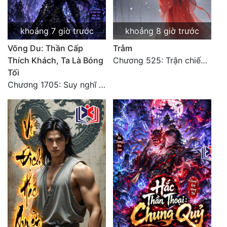
khoảng 7 giờ trước
khoảng 8 giờ trước
Võng Du: Thần Cấp
Trẫm
Thích Khách, Ta Là Bóng
Chương 525: Trận chiến tấn công phòng thủ Macao (2)
Tối
Chương 1705: Suy nghĩ sinh tồn của Vô Danh Tuyết!