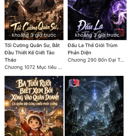
khoảng 3 giờ trước
khoảng 3 giờ trước
Tối Cường Quân Sư, Bắt
Đấu La Thế Giới Trùm
Đầu Thiết Kế Giết Tào
Phản Diện
Tháo
Chương 290 Bốn Đại Tông Môn Đơn Thuộc Tính Vô Cùng Thê Lương
Chương 1072 Mục tiêu của chúng ta là biển sao trời (2/2)