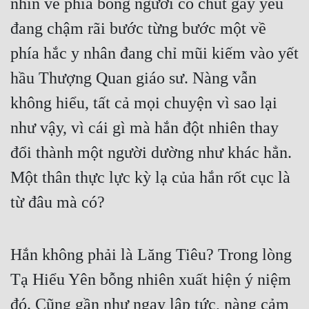
nhìn về phía bóng người có chút gầy yếu 
đang chậm rãi bước từng bước một về 
Đẹp
phía hắc y nhân đang chỉ mũi kiếm vào yết 
Đẹp Hiệp
hầu Thượng Quan giáo sư. Nàng vẫn 
Tính Cách Nhân Vật :
không hiểu, tất cả mọi chuyện vì sao lại 
Cơ Trí
như vậy, vì cái gì mà hắn đột nhiên thay 
Sát Phạt Quyết Đoán
đổi thành một người dường như khác hẳn. 
Một thân thực lực kỳ lạ của hắn rốt cục là 
Vô Sỉ
từ đâu mà có?
Điềm Đạm
Hắn không phải là Lăng Tiêu? Trong lòng 
Tạ Hiểu Yên bỗng nhiên xuất hiện ý niệm 
đó. Cũng gần như ngay lập tức, nàng cảm 