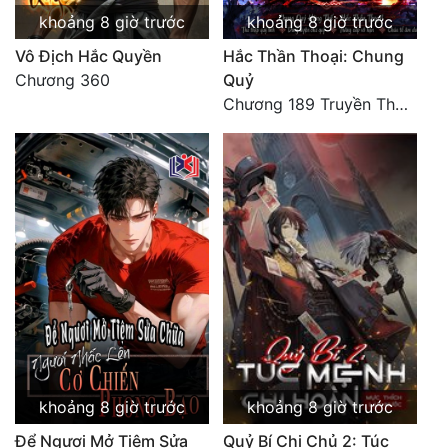
khoảng 8 giờ trước
khoảng 8 giờ trước
Vô Địch Hắc Quyền
Hắc Thần Thoại: Chung
Chương 360
Quỷ
Chương 189 Truyền Thừa Võ Gia
khoảng 8 giờ trước
khoảng 8 giờ trước
Để Ngươi Mở Tiệm Sửa
Quỷ Bí Chi Chủ 2: Túc