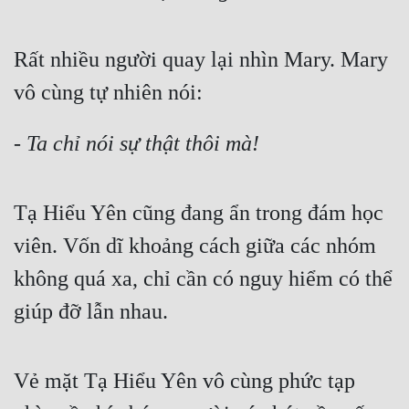
Đô Thị
Đông Phương
Rất nhiều người quay lại nhìn Mary. Mary 
Đông Phương Huyền Huyễn
vô cùng tự nhiên nói:
Đồng Nhân
- Ta chỉ nói sự thật thôi mà!
Cẩu Đạo Trường Sinh
Tạ Hiểu Yên cũng đang ẩn trong đám học 
Ngự Thú
viên. Vốn dĩ khoảng cách giữa các nhóm 
Truyện Nam
không quá xa, chỉ cần có nguy hiểm có thể 
Truyện Nữ
giúp đỡ lẫn nhau.
Vô Địch Lưu
Xây Dựng Thế Lực
Vẻ mặt Tạ Hiểu Yên vô cùng phức tạp 
Đam Mỹ