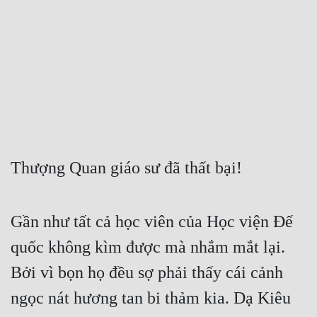
Free
Hậu Cung
Truyện Convert
Truyện Dịch
Truyện Nhập Môn
Truyện ngắn
Thượng Quan giáo sư đã thất bại!
Xa Lộ Dịch
Gần như tất cả học viên của Học viện Đế 
Cung Đấu
quốc không kìm được mà nhắm mắt lại. 
Bởi vì bọn họ đều sợ phải thấy cái cảnh 
Cạnh Kỹ
ngọc nát hương tan bi thảm kia. Dạ Kiêu 
Cổ Tiên Hiệp