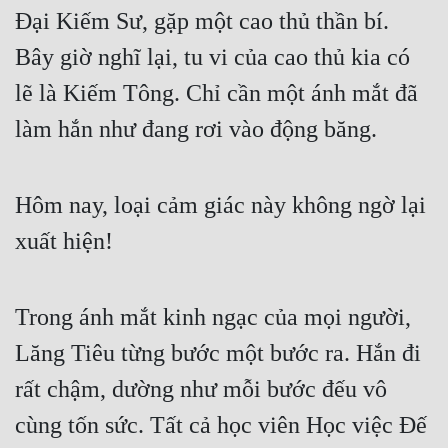
Đại Kiếm Sư, gặp một cao thủ thần bí. 
Quân Sự
Bây giờ nghĩ lại, tu vi của cao thủ kia có 
Sảng Văn
lẽ là Kiếm Tông. Chỉ cần một ánh mắt đã 
Sắc
làm hắn như đang rơi vào động băng.
Sủng
Thanh Xuân
Hôm nay, loại cảm giác này không ngờ lại 
Tiên Hiệp
xuất hiện!
Tiểu Thuyết
Trinh Thám
Trong ánh mắt kinh ngạc của mọi người, 
Lăng Tiêu từng bước một bước ra. Hắn đi 
Triều Đấu
rất chậm, dường như mỗi bước đếu vô 
Trùng Sinh
cùng tốn sức. Tất cả học viên Học việc Đế 
Trọng Sinh