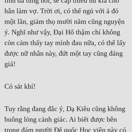
lĩnh đã từng nói, sẽ cấp thiếu nữ kia cho 
Hài Hước
hắn làm vợ. Trời ơi, có thể ngủ với ả đó 
Hệ Thống
một lần, giảm thọ mười năm cũng nguyện 
Học Đường
ý. Nghĩ như vậy, Đại Hổ thậm chí không 
Khoa Huyễn
còn cảm thấy tay mình đau nữa, có thể lấy 
Khoa Huyễn Không Gian
được nữ nhân này, đứt một tay cũng đáng 
Kinh Dị
giá!
Kiếm Hiệp
Kỳ Huyễn
Có sát khí!
Kỳ Ảo
Tuy rằng đang đắc ý, Dạ Kiêu cũng không 
Linh Dị
buông lỏng cảnh giác. Ai biết được bên 
Làm Giàu
trong đám người Đế quốc Học viện này có 
Lịch Sử