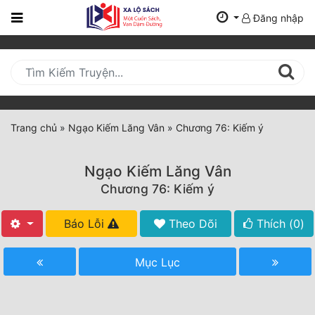
Đăng nhập
Trang
Chủ
Mới
Cập
Nhật
Trang chủ
»
Ngạo Kiếm Lăng Vân
»
Chương 76: Kiếm ý
(current)
BXH
Ngạo Kiếm Lăng Vân
Thể Loại
Chương 76: Kiếm ý
Báo Lỗi
Theo Dõi
Thích (
0
)
Tất Cả
Truyện Mới Ra
Mục Lục
Hoàn Thành