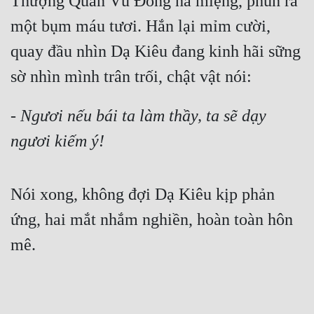
Thượng Quan Vũ Đồng há miệng, phun ra 
một bụm máu tươi. Hắn lại mỉm cười, 
quay đầu nhìn Dạ Kiêu đang kinh hãi sững 
sờ nhìn mình trân trối, chật vật nói:
- Ngươi nếu bái ta làm thầy, ta sẽ dạy 
ngươi kiếm ý!
Nói xong, không đợi Dạ Kiêu kịp phản 
ứng, hai mắt nhắm nghiền, hoàn toàn hôn 
mê.