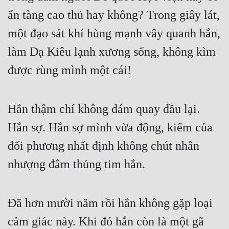
ẩn tàng cao thủ hay không? Trong giây lát, 
Mưu Mô
một đạo sát khí hùng mạnh vây quanh hắn, 
Mạt Thế
làm Dạ Kiêu lạnh xương sống, không kìm 
Mỹ Thực
được rùng mình một cái!
Ngôn Tình
Ngược
Hắn thậm chí không dám quay đầu lại. 
Nữ Cường
Hắn sợ. Hắn sợ mình vừa động, kiếm của 
Nữ Phụ
đối phương nhất định không chút nhân 
nhượng đâm thủng tim hắn.
Phong Thủy - Tâm Linh
Phương Tây
Đã hơn mười năm rồi hắn không gặp loại 
Phản Phái
cảm giác này. Khi đó hắn còn là một gã 
Quan Trường