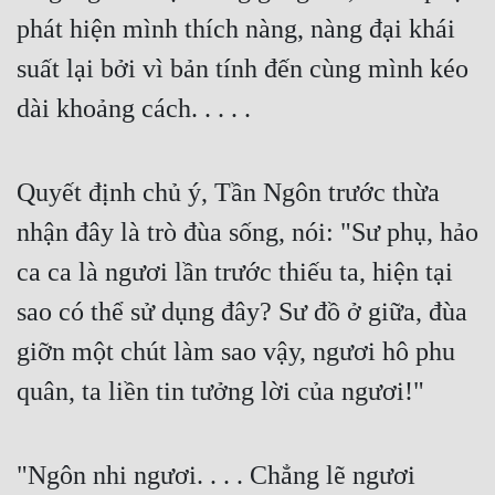
Đô Thị
phát hiện mình thích nàng, nàng đại khái 
Đông Phương
suất lại bởi vì bản tính đến cùng mình kéo 
dài khoảng cách. . . . .
Đông Phương Huyền Huyễn
Đồng Nhân
Quyết định chủ ý, Tần Ngôn trước thừa 
nhận đây là trò đùa sống, nói: "Sư phụ, hảo 
Cẩu Đạo Trường Sinh
ca ca là ngươi lần trước thiếu ta, hiện tại 
Ngự Thú
sao có thể sử dụng đây? Sư đồ ở giữa, đùa 
Truyện Nam
giỡn một chút làm sao vậy, ngươi hô phu 
Truyện Nữ
quân, ta liền tin tưởng lời của ngươi!"
Vô Địch Lưu
Xây Dựng Thế Lực
"Ngôn nhi ngươi. . . . Chẳng lẽ ngươi 
Đam Mỹ