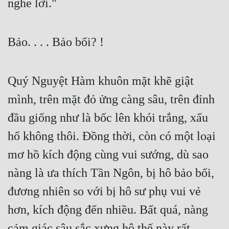
nghe lời."
Bảo. . . . Bảo bối? !
Quý Nguyệt Hàm khuôn mặt khẽ giật 
mình, trên mặt đỏ ửng càng sâu, trên đỉnh 
đầu giống như là bốc lên khói trắng, xấu 
hổ không thôi. Đồng thời, còn có một loại 
mơ hồ kích động cùng vui sướng, dù sao 
nàng là ưa thích Tần Ngôn, bị hô bảo bối, 
đương nhiên so với bị hô sư phụ vui vẻ 
hơn, kích động đến nhiều. Bất quá, nàng 
cảm giác sâu sắc xưng hô thế này rất 