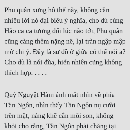
Hài Hước
Phu quân xưng hô thế này, không cần 
Hệ Thống
nhiều lời nó đại biểu ý nghĩa, cho dù cùng 
Học Đường
Hảo ca ca tương đối lúc nào tới, Phu quân 
Khoa Huyễn
cũng càng thêm nặng nề, lại tràn ngập mập 
Khoa Huyễn Không Gian
mờ chi ý. Đây là sư đồ ở giữa có thể nói a? 
Kinh Dị
Cho dù là nói đùa, hiển nhiên cũng không 
thích hợp. . . . .
Kiếm Hiệp
Kỳ Huyễn
Quý Nguyệt Hàm ánh mắt nhìn về phía 
Kỳ Ảo
Tần Ngôn, nhìn thấy Tần Ngôn nụ cười 
Linh Dị
trên mặt, nàng khẽ cắn môi son, không 
Làm Giàu
khỏi cho rằng, Tần Ngôn phải chăng tại 
Lịch Sử