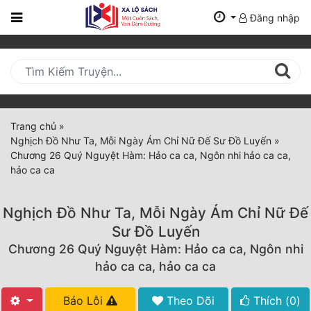
Đăng nhập
Trang
Chủ
Mới
Cập
Nhật
Trang chủ
»
(current)
Nghịch Đồ Như Ta, Mỗi Ngày Ám Chỉ Nữ Đế Sư Đồ Luyến
»
BXH
Chương 26 Quý Nguyệt Hàm: Hảo ca ca, Ngôn nhi hảo ca ca,
hảo ca ca
Thể Loại
Nghịch Đồ Như Ta, Mỗi Ngày Ám Chỉ Nữ Đế
Tất Cả
Sư Đồ Luyến
Chương 26 Quý Nguyệt Hàm: Hảo ca ca, Ngôn nhi
Truyện Mới Ra
hảo ca ca, hảo ca ca
Hoàn Thành
Báo Lỗi
Theo Dõi
Thích (
0
)