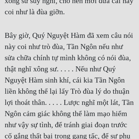
xông sư suy nghĩ, cho nên mới đưa cái này 
Tu Chân
coi như là đùa giỡn.
Tu Tiên
Tội Phạm
Bây giờ, Quý Nguyệt Hàm đã xem câu nói 
Vô Địch
này coi như trò đùa, Tần Ngôn nếu như 
sửa chữa chính tự mình không có nói đùa, 
Võ Hiệp
thật nghĩ xông sư. . . . . Nếu như Quý 
Võng Du
Nguyệt Hàm sinh khí, cái kia Tần Ngôn 
Xuyên Không
liền không thể lại lấy Trò đùa lý do thuận 
Xuyên Nhanh
lợi thoát thân. . . . . Lược nghĩ một lát, Tần 
Xuyên Sách
Ngôn cảm giác không thể làm mạo hiểm 
Xuyên Thư
như vậy sự tình, để tránh giai đoạn trước 
Điền Văn
cố gắng thất bại trong gang tấc, để sư phụ 