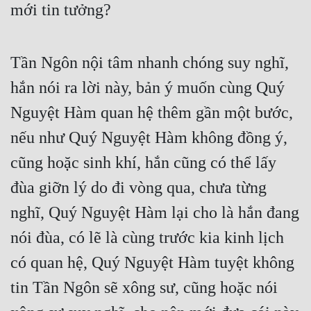
mới tin tưởng?
Quân Sự
Sảng Văn
Tần Ngôn nội tâm nhanh chóng suy nghĩ, 
Sắc
hắn nói ra lời này, bản ý muốn cùng Quý 
Sủng
Nguyệt Hàm quan hệ thêm gần một bước, 
Thanh Xuân
nếu như Quý Nguyệt Hàm không đồng ý, 
cũng hoặc sinh khí, hắn cũng có thể lấy 
Tiên Hiệp
đùa giỡn lý do đi vòng qua, chưa từng 
Tiểu Thuyết
nghĩ, Quý Nguyệt Hàm lại cho là hắn đang 
Trinh Thám
nói đùa, có lẽ là cùng trước kia kinh lịch 
Triều Đấu
có quan hệ, Quý Nguyệt Hàm tuyệt không 
Trùng Sinh
tin Tần Ngôn sẽ xông sư, cũng hoặc nói 
Trọng Sinh