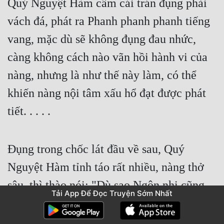
Quý Nguyệt Hàm cầm cái trán đụng phải 
vách đá, phát ra Phanh phanh phanh tiếng 
vang, mặc dù sẽ không đụng đau nhức, 
càng không cách nào vãn hồi hành vi của 
nàng, nhưng là như thế này làm, có thể 
khiến nàng nội tâm xấu hổ đạt được phát 
tiết. . . . .
Đụng trong chốc lát đầu về sau, Quý 
Nguyệt Hàm tỉnh táo rất nhiều, nàng thở 
sâu, thì thào nói: "Dù sao Ngôn nhi cũng 
Tải App Để Đọc Truyện Sớm Nhất
không biết. . . . . Ta liền khi hắn thích ta. . . 
. . Không phải ta thích hắn, đúng, cứ như 