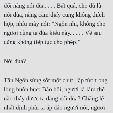
đối nàng nói đùa. . . . Bất quá, cho dù là 
Mưu Mô
nói đùa, nàng cảm thấy cũng không thích 
Mạt Thế
hợp, nhíu mày nói: "Ngôn nhi, không cho 
Mỹ Thực
ngươi cùng ta đùa kiểu này. . . . . Về sau 
Ngôn Tình
cũng không tiếp tục cho phép!"
Ngược
Nói đùa?
Nữ Cường
Nữ Phụ
Tần Ngôn sửng sốt một chút, lập tức trong 
Phong Thủy - Tâm Linh
lòng buồn bực: Bảo bối, ngươi là làm thế 
Phương Tây
nào thấy được ta đang nói đùa? Chẳng lẽ 
Phản Phái
nhất định phải ta áp đảo ngươi nói, ngươi 
Quan Trường