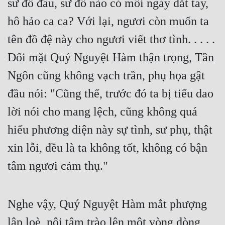
sư đồ đâu, sư đồ nào có mỗi ngày dắt tay, 
hô hảo ca ca? Với lại, ngươi còn muốn ta 
tên đồ đệ này cho ngươi viết thơ tình. . . . . 
Đối mặt Quý Nguyệt Hàm thận trọng, Tần 
Ngôn cũng không vạch trần, phụ họa gật 
đầu nói: "Cũng thế, trước đó ta bị tiểu dao 
lời nói cho mang lệch, cũng không quá 
hiểu phương diện này sự tình, sư phụ, thật 
xin lỗi, đều là ta không tốt, không có bận 
tâm ngươi cảm thụ."
Nghe vậy, Quý Nguyệt Hàm mắt phượng 
lập loè, nội tâm trào lên một vòng dòng 