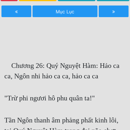
Free
Mục Lục
Hậu Cung
Truyện Convert
Truyện Dịch
Truyện Nhập Môn
    Chương 26: Quý Nguyệt Hàm: Hảo ca 
Truyện ngắn
ca, Ngôn nhi hảo ca ca, hảo ca ca
Xa Lộ Dịch
"Trừ phi ngươi hô phu quân ta!"
Cung Đấu
Cạnh Kỹ
Tần Ngôn thanh âm phảng phất kinh lôi, 
Cổ Tiên Hiệp