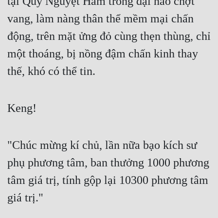
tại Quý Nguyệt Hàm trong đại não chợt 
Cổ Đại
vang, làm nàng thân thể mềm mại chấn 
Du Hí
động, trên mặt ửng đỏ cùng thẹn thùng, chỉ 
Dã Sử
một thoáng, bị nồng đậm chấn kinh thay 
Dị Giới
thế, khó có thể tin.
Dị Năng
Gia Đấu
Keng!
Góc Nhìn Nam
"Chúc mừng kí chủ, lần nữa bạo kích sư 
Góc Nhìn Nữ
phụ phương tâm, ban thưởng 1000 phương 
Huyền Huyễn
tâm giá trị, tính gộp lại 10300 phương tâm 
Huyền Nghi
giá trị."
Huyền Ảo