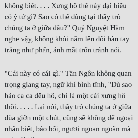
không biết. . . . Xưng hô thế này đại biểu 
Đẹp
có ý tứ gì? Sao có thể dùng tại thầy trò 
Đẹp Hiệp
chúng ta ở giữa đâu?" Quý Nguyệt Hàm 
nghe vậy, không khỏi nắm lên đôi bàn tay 
Tính Cách Nhân Vật :
trắng như phấn, ánh mắt trốn tránh nói.
Cơ Trí
Sát Phạt Quyết Đoán
"Cái này có cái gì." Tần Ngôn không quan 
Vô Sỉ
trọng giang tay, ngữ khí bình tĩnh, "Dù sao 
Điềm Đạm
hảo ca ca đều hô, chỉ là một cái xưng hô 
thôi. . . . . Lại nói, thầy trò chúng ta ở giữa 
đùa giỡn một chút, cũng sẽ không để ngoại 
nhân biết, bảo bối, ngươi ngoan ngoãn mà 