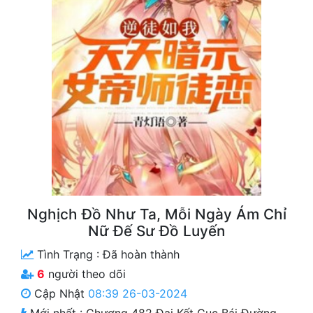
Free
Hậu Cung
Truyện Convert
Truyện Dịch
Truyện Nhập Môn
Truyện ngắn
Xa Lộ Dịch
Nghịch Đồ Như Ta, Mỗi Ngày Ám Chỉ
Nữ Đế Sư Đồ Luyến
Cung Đấu
Tình Trạng :
Đã hoàn thành
Cạnh Kỹ
6
người theo dõi
Cập Nhật
08:39 26-03-2024
Cổ Tiên Hiệp