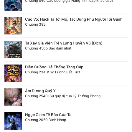
Chương 840 Các cường giả Hằng Tinh cấp khác đâu?
Cao Võ: Hack Ta Tới Mở, Tác Dụng Phụ Ngươi Tới Gánh
Chương 395:
Ta Xây Gia Viên Trên Lưng Huyền Vũ (Dịch)
Chương 4505 Bảo đảm nhất.
Điên Cuồng Hệ Thống Tăng Cấp
Chương 2340: Số Lượng Bất Túc!
Âm Dương Quỷ Y
Chương 2540: Sự quỷ dị của Lý Trường Phong
Ngục Giam Tế Bào Của Ta
Chương 2050 Dính Nhớp