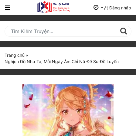
Đăng nhập
Trang
Chủ
Mới
Cập
Nhật
Trang chủ
»
(current)
Nghịch Đồ Như Ta, Mỗi Ngày Ám Chỉ Nữ Đế Sư Đồ Luyến
BXH
Thể Loại
Tất Cả
Truyện Mới Ra
Hoàn Thành