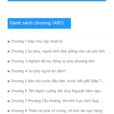
Mưu Mô
Mạt Thế
Danh sách chương (481)
Mỹ Thực
Ngôn Tình
Chương 1 Đẹp như vậy muội tử
Ngược
Chương 2 Sư phụ, ngươi xinh đẹp giống như cái yêu tinh
Nữ Cường
Chương 3 Nghịch đồ lay động sư phụ phương tâm
Nữ Phụ
Chương 4 Sư phụ ngươi ăn dấm?
Chương 5 Báo thù bước đầu tiên, trước hết giết Diệp Tuyền Linh đường ca
Phong Thủy - Tâm Linh
Chương 6 Tần Ngôn cường dắt Quý Nguyệt Hàm ngọc thủ, dọa sợ Quý Nguyệt Hàm
Phương Tây
Chương 7 Phượng Cầu Hoàng, thơ tình trực kích Quý Nguyệt Hàm tâm linh
Phản Phái
Chương 8 Thiếu nữ phá võ tướng, nô bộc lão quỷ hàng
Quan Trường