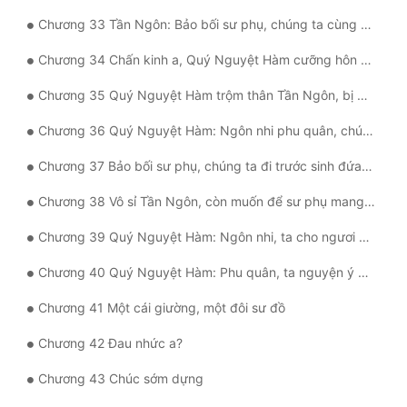
Đô Thị
Chương 33 Tần Ngôn: Bảo bối sư phụ, chúng ta cùng một chỗ a
Đông Phương
Chương 34 Chấn kinh a, Quý Nguyệt Hàm cưỡng hôn Tần Ngôn
Đông Phương Huyền Huyễn
Chương 35 Quý Nguyệt Hàm trộm thân Tần Ngôn, bị phát hiện. .
Đồng Nhân
Chương 36 Quý Nguyệt Hàm: Ngôn nhi phu quân, chúng ta nhanh về nhà a
Chương 37 Bảo bối sư phụ, chúng ta đi trước sinh đứa bé a
Cẩu Đạo Trường Sinh
Chương 38 Vô sỉ Tần Ngôn, còn muốn để sư phụ mang thai
Ngự Thú
Chương 39 Quý Nguyệt Hàm: Ngôn nhi, ta cho ngươi sinh cái tiểu bảo bảo
Truyện Nam
Chương 40 Quý Nguyệt Hàm: Phu quân, ta nguyện ý cho ngươi sinh cái tiểu bảo bảo
Truyện Nữ
Chương 41 Một cái giường, một đôi sư đồ
Vô Địch Lưu
Chương 42 Đau nhức a?
Xây Dựng Thế Lực
Chương 43 Chúc sớm dựng
Đam Mỹ