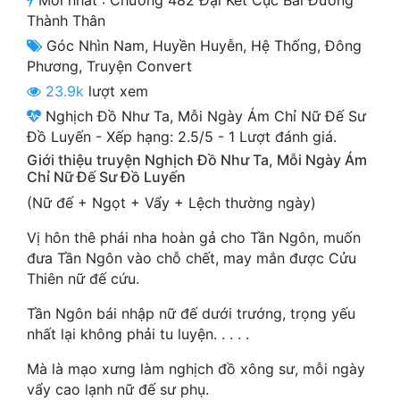
Mới nhất :
Chương 482 Đại Kết Cục Bái Đường
Cổ Đại
Thành Thân
Góc Nhìn Nam
,
Huyền Huyễn
,
Hệ Thống
,
Đông
Du Hí
Phương
,
Truyện Convert
Dã Sử
23.9k
lượt xem
Nghịch Đồ Như Ta, Mỗi Ngày Ám Chỉ Nữ Đế Sư
Dị Giới
Đồ Luyến
-
Xếp hạng:
2.5
/
5
-
1
Lượt đánh giá.
Dị Năng
Giới thiệu truyện Nghịch Đồ Như Ta, Mỗi Ngày Ám
Chỉ Nữ Đế Sư Đồ Luyến
Gia Đấu
(Nữ đế + Ngọt + Vẩy + Lệch thường ngày)
Góc Nhìn Nam
Vị hôn thê phái nha hoàn gả cho Tần Ngôn, muốn
đưa Tần Ngôn vào chỗ chết, may mắn được Cửu
Góc Nhìn Nữ
Thiên nữ đế cứu.
Huyền Huyễn
Tần Ngôn bái nhập nữ đế dưới trướng, trọng yếu
nhất lại không phải tu luyện. . . . .
Huyền Nghi
Mà là mạo xưng làm nghịch đồ xông sư, mỗi ngày
Huyền Ảo
vẩy cao lạnh nữ đế sư phụ.