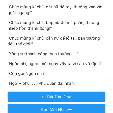
Hài Hước
"Chúc mừng kí chủ, dắt nữ đế tay, thưởng vạn vật
Hệ Thống
quét ngang!"
Học Đường
"Chúc mừng kí chủ, bóp nữ đế má phấn, thưởng
nhiếp hồn thánh đồng!"
Khoa Huyễn
"Chúc mừng kí chủ, cắn nữ đế lỗ tai, ban thưởng
Khoa Huyễn Không Gian
tiểu thế giới!"
Kinh Dị
"Xông sư thành công, ban thưởng. . ."
Kiếm Hiệp
"Ngôn nhi, ngươi mỗi ngày vẩy ta vì sao vô địch?"
Kỳ Huyễn
"Còn gọi Ngôn nhi?"
Kỳ Ảo
"Ngô ~ phu. . . . Phu quân đại nhân!"
Linh Dị
Bắt Đầu Đọc
Làm Giàu
Đọc Mới Nhất
Lịch Sử