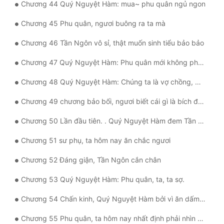
Chương 44 Quý Nguyệt Hàm: mua~ phu quân ngủ ngon
Đẹp
Chương 45 Phu quân, ngươi buông ra ta mà
Đẹp Hiệp
Chương 46 Tần Ngôn vô sỉ, thật muốn sinh tiểu bảo bảo
Chương 47 Quý Nguyệt Hàm: Phu quân mới không phải người như vậy, ngươi nói bậy
Tính Cách Nhân Vật :
Chương 48 Quý Nguyệt Hàm: Chúng ta là vợ chồng, mới không phải sư đồ, sư đồ đều là nói đùa
Cơ Trí
Chương 49 chương bảo bối, ngươi biết cái gì là bích đông a?
Sát Phạt Quyết Đoán
Chương 50 Lần đầu tiên. . Quý Nguyệt Hàm đem Tần Ngôn vẩy choáng váng
Vô Sỉ
Chương 51 sư phụ, ta hôm nay ăn chắc ngươi
Điềm Đạm
Chương 52 Đáng giận, Tần Ngôn cắn chân
Chương 53 Quý Nguyệt Hàm: Phu quân, ta, ta sợ.
Chương 54 Chấn kinh, Quý Nguyệt Hàm bởi vì ăn dấm nổi giận
Chương 55 Phu quân, ta hôm nay nhất định phải nhìn xem ngươi ngọc bội