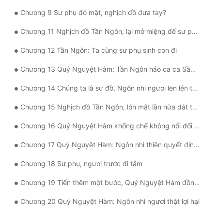
Chương 9 Sư phụ đỏ mặt, nghịch đồ đưa tay?
Quân Sự
Chương 11 Nghịch đồ Tần Ngôn, lại mở miệng để sư phụ sinh con dưỡng cái?
Sảng Văn
Chương 12 Tần Ngôn: Ta cùng sư phụ sinh con đi
Sắc
Chương 13 Quý Nguyệt Hàm: Tần Ngôn hảo ca ca Sầm Dao: Nguyệt Hàm tẩu tử
Sủng
Chương 14 Chúng ta là sư đồ, Ngôn nhi ngươi len lén thân
Thanh Xuân
Chương 15 Nghịch đồ Tần Ngôn, lớn mật lần nữa dắt tay sư phụ
Tiên Hiệp
Chương 16 Quý Nguyệt Hàm khống chế không nổi đối đồ đệ tình cảm
Tiểu Thuyết
Chương 17 Quý Nguyệt Hàm: Ngôn nhi thiên quyết định, ta không cự tuyệt
Trinh Thám
Chương 18 Sư phụ, ngươi trước đi tắm
Triều Đấu
Chương 19 Tiến thêm một bước, Quý Nguyệt Hàm đồng ý Tần Ngôn tình cảm
Trùng Sinh
Chương 20 Quý Nguyệt Hàm: Ngôn nhi ngươi thật lợi hại
Trọng Sinh