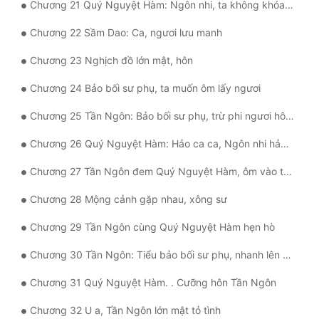
Chương 21 Quý Nguyệt Hàm: Ngôn nhi, ta không khóa môn a
Tu Chân
Chương 22 Sầm Dao: Ca, ngươi lưu manh
Tu Tiên
Chương 23 Nghịch đồ lớn mật, hôn
Tội Phạm
Chương 24 Bảo bối sư phụ, ta muốn ôm lấy ngươi
Vô Địch
Chương 25 Tần Ngôn: Bảo bối sư phụ, trừ phi ngươi hô phu quân ta
Võ Hiệp
Chương 26 Quý Nguyệt Hàm: Hảo ca ca, Ngôn nhi hảo ca ca, hảo ca ca
Võng Du
Chương 27 Tần Ngôn đem Quý Nguyệt Hàm, ôm vào trong ngực
Xuyên Không
Chương 28 Mộng cảnh gặp nhau, xông sư
Xuyên Nhanh
Chương 29 Tần Ngôn cùng Quý Nguyệt Hàm hẹn hò
Xuyên Sách
Chương 30 Tần Ngôn: Tiểu bảo bối sư phụ, nhanh lên câu a
Xuyên Thư
Chương 31 Quý Nguyệt Hàm. . Cưỡng hôn Tần Ngôn
Điền Văn
Chương 32 U a, Tần Ngôn lớn mật tỏ tình