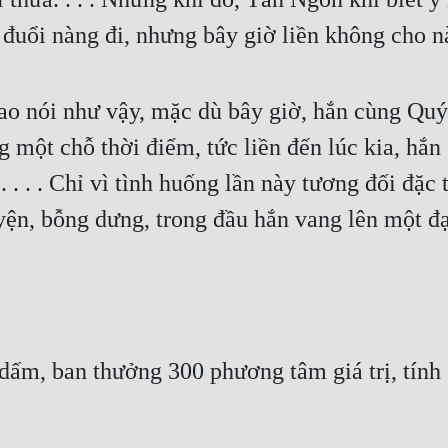
 đuổi nàng đi, nhưng bây giờ liền không cho n
o nói như vậy, mặc dù bây giờ, hắn cùng Quý 
ng một chỗ thời điểm, tức liền đến lúc kia, hắ
 . . Chỉ vì tình huống lần này tương đối đặc thù
n, bỗng dưng, trong đầu hắn vang lên một đạ
ấm, ban thưởng 300 phương tâm giá trị, tính 