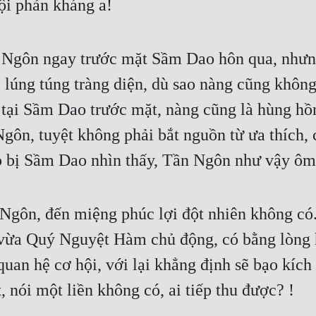
ội phản kháng a!
Ngôn ngay trước mặt Sầm Dao hôn qua, nhưng l
c lúng túng tràng diện, dù sao nàng cũng khôn
ng tại Sầm Dao trước mặt, nàng cũng là hùng hồ
ôn, tuyệt không phải bắt nguồn từ ưa thích, 
hợp bị Sầm Dao nhìn thấy, Tần Ngôn như vậy ô
gôn, đến miệng phúc lợi đột nhiên không có. . 
vừa Quý Nguyệt Hàm chủ động, có bằng lòng h
an hệ cơ hội, với lại khẳng định sẽ bạo kích ra 
, nói một liền không có, ai tiếp thu được? !