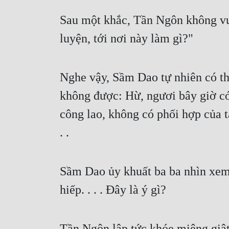
Sau một khắc, Tần Ngôn không vui
luyện, tới nơi này làm gì?"
Nghe vậy, Sầm Dao tự nhiên có th
không được: Hừ, ngươi bây giờ có 
công lao, không có phối hợp của t
. .
Sầm Dao ủy khuất ba ba nhìn xem 
hiếp. . . . Đây là ý gì?
Tần Ngôn lập tức khóe miệng giật