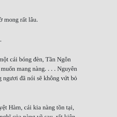
ờ mong rất lâu.
.
một cái bóng đèn, Tần Ngôn 
muốn mang nàng. . . . Nguyên 
 ngươi đã nói sẽ không vứt bỏ 
t Hàm, cái kia nàng tồn tại, 
nghĩ của nàng về sau, rất kiên 