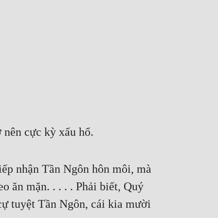
ở nên cực kỳ xấu hổ.
 tiếp nhận Tần Ngôn hôn môi, mà 
ăn mặn. . . . . Phải biết, Quý 
 tuyệt Tần Ngôn, cái kia mười 