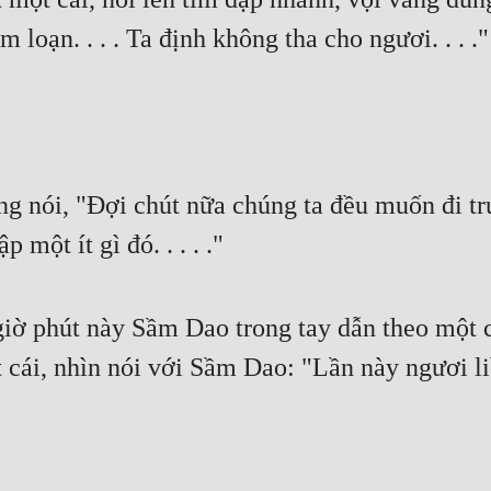
oạn. . . . Ta định không tha cho ngươi. . . ."
 nói, "Đợi chút nữa chúng ta đều muốn đi trư
 một ít gì đó. . . . ."
iờ phút này Sầm Dao trong tay dẫn theo một ch
t cái, nhìn nói với Sầm Dao: "Lần này ngươi li