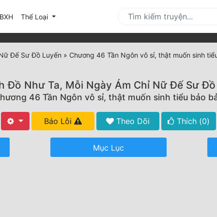
urrent)
BXH
Thể Loại
 Nữ Đế Sư Đồ Luyến
»
Chương 46 Tần Ngôn vô sỉ, thật muốn sinh tiể
h Đồ Như Ta, Mỗi Ngày Ám Chỉ Nữ Đế Sư Đồ
hương 46 Tần Ngôn vô sỉ, thật muốn sinh tiểu bảo b
Báo Lỗi
Theo Dõi
Thích (
0
)
Mục Lục