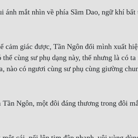
 ánh mắt nhìn về phía Sầm Dao, ngữ khí bất t
ể cảm giác được, Tần Ngôn đối mình xuất hiện 
thể cùng sư phụ dạng này, thế nhưng là có ta m
a, nào có ngươi cùng sư phụ cùng giường chung g
Tần Ngôn, một đôi đáng thương trong đôi mắt 
 một cái, nổi lên tim đập nhanh, vội vàng dù