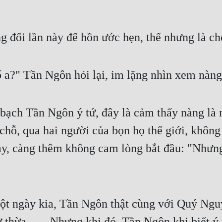
g đối lần này đế hồn ước hẹn, thế nhưng là ch
ố a?" Tần Ngôn hỏi lại, im lặng nhìn xem nàng
ạch Tần Ngôn ý tứ, đây là cảm thấy nàng là 
, qua hai người của bọn họ thế giới, không 
ày, càng thêm không cam lòng bắt đầu: "Nhưng
t ngày kia, Tần Ngôn thật cùng với Quý Nguyệ
 thừa. . . . Nhưng khi đó, Tần Ngôn khi biết ý 