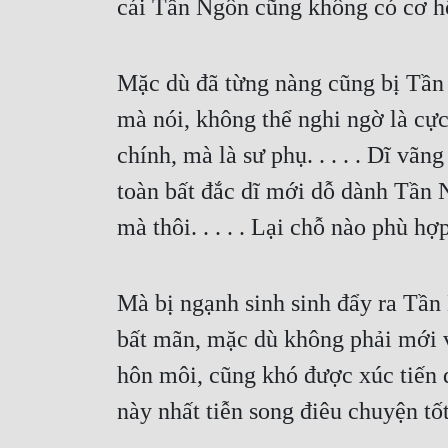
cái Tần Ngôn cũng không có cơ h
Mặc dù đã từng nàng cũng bị Tần 
mà nói, không thể nghi ngờ là cự
chính, mà là sư phụ. . . . . Dĩ vã
toàn bất đắc dĩ mới dỗ dành Tần Ng
mà thôi. . . . . Lại chỗ nào phù 
Mà bị ngạnh sinh sinh đẩy ra Tần N
bất mãn, mặc dù không phải mới 
hôn môi, cũng khó được xúc tiến qu
này nhất tiễn song điêu chuyện tốt