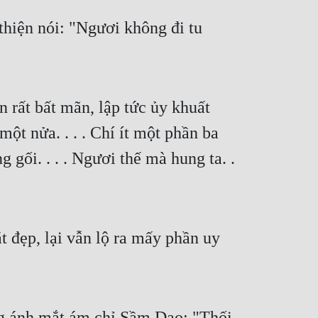
hiện nói: "Ngươi không đi tu 
rất bất mãn, lập tức ủy khuất 
ột nửa. . . . Chí ít một phần ba 
ối. . . . Ngươi thế mà hung ta. . 
đẹp, lại vẫn lộ ra mấy phần uy 
ng ánh mắt ám chỉ Sầm Dao: "Thối 