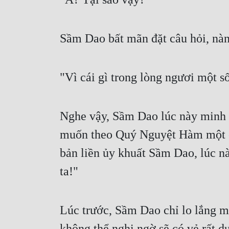
Sầm Dao bất mãn đặt câu hỏi, nàn
"Vì cái gì trong lòng ngươi một s
Nghe vậy, Sầm Dao lúc này minh b
muốn theo Quý Nguyệt Hàm một chỗ
bản liền ủy khuất Sầm Dao, lúc n
ta!"
Lúc trước, Sầm Dao chỉ lo lắng mộ
không thể nghi ngờ sẽ có vẻ rất dư