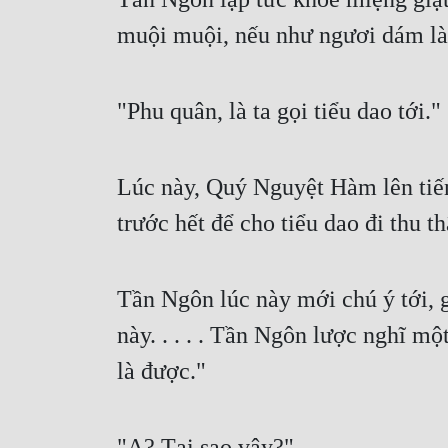
muội muội, nếu như ngươi dám làm l
"Phu quân, là ta gọi tiểu dao tới."
Lúc này, Quý Nguyệt Hàm lên tiếng
trước hết để cho tiểu dao đi thu thập
Tần Ngôn lúc này mới chú ý tới, g
này. . . . . Tần Ngôn lược nghĩ mộ
là được."
"A? Tại sao vậy?"