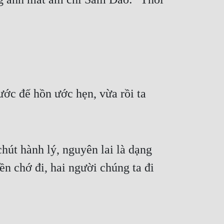
ớc đế hồn ước hẹn, vừa rồi ta 
út hành lý, nguyên lai là dạng 
ền chớ đi, hai người chúng ta đi 