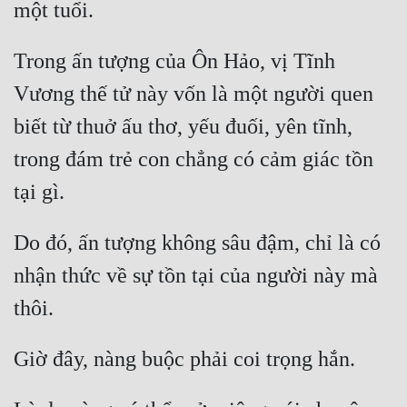
Cổ Đại
Du Hí
Trong ấn tượng của Ôn Hảo, vị Tĩnh 
Dã Sử
Vương thế tử này vốn là một người quen 
Dị Giới
biết từ thuở ấu thơ, yếu đuối, yên tĩnh, 
trong đám trẻ con chẳng có cảm giác tồn 
Dị Năng
Gia Đấu
Góc Nhìn Nam
Do đó, ấn tượng không sâu đậm, chỉ là có 
Góc Nhìn Nữ
nhận thức về sự tồn tại của người này mà 
Huyền Huyễn
Huyền Nghi
Huyền Ảo