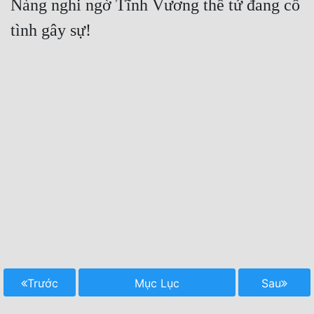
Nàng nghi ngờ Tĩnh Vương thế tử đang cố 
Trước
Mục Lục
Sau