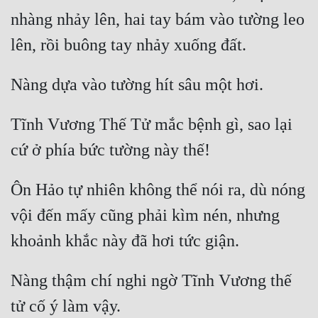
Tu Chân
nhàng nhảy lên, hai tay bám vào tường leo 
Tu Tiên
Tội Phạm
Vô Địch
Tĩnh Vương Thế Tử mắc bệnh gì, sao lại 
Võ Hiệp
Võng Du
Xuyên Không
Ôn Hảo tự nhiên không thể nói ra, dù nóng 
vội đến mấy cũng phải kìm nén, nhưng 
Xuyên Nhanh
Xuyên Sách
Xuyên Thư
Nàng thậm chí nghi ngờ Tĩnh Vương thế 
Điền Văn