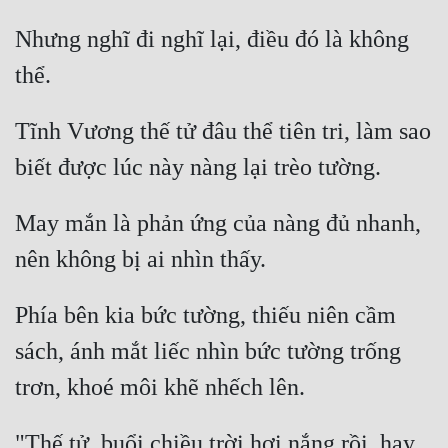
Đô Thị
Nhưng nghĩ đi nghĩ lại, điều đó là không 
Đông Phương
Đông Phương Huyền Huyễn
Tĩnh Vương thế tử đâu thể tiên tri, làm sao 
Đồng Nhân
Cẩu Đạo Trường Sinh
May mắn là phản ứng của nàng đủ nhanh, 
Ngự Thú
Truyện Nam
Phía bên kia bức tường, thiếu niên cầm 
Truyện Nữ
sách, ánh mắt liếc nhìn bức tường trống 
Vô Địch Lưu
Xây Dựng Thế Lực
"Thế tử, buổi chiều trời hơi nắng rồi, hay 
Đam Mỹ