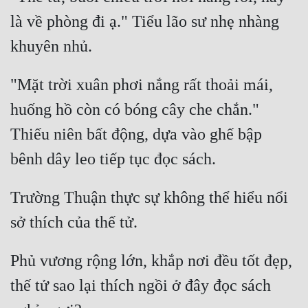
là về phòng đi ạ." Tiểu lão sư nhẹ nhàng 
Đẹp
Đẹp Hiệp
"Mặt trời xuân phơi nắng rất thoải mái, 
Tính Cách Nhân Vật :
huống hồ còn có bóng cây che chắn." 
Cơ Trí
Thiếu niên bất động, dựa vào ghế bập 
Sát Phạt Quyết Đoán
Vô Sỉ
Trường Thuận thực sự không thể hiểu nổi 
Điềm Đạm
Phủ vương rộng lớn, khắp nơi đều tốt đẹp, 
thế tử sao lại thích ngồi ở đây đọc sách 