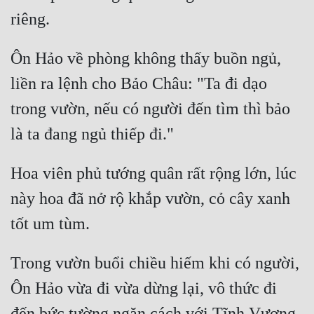
Mưu Mô
Mạt Thế
Ôn Hảo về phòng không thấy buồn ngủ, 
liền ra lệnh cho Bảo Châu: "Ta đi dạo 
Mỹ Thực
trong vườn, nếu có người đến tìm thì bảo 
Ngôn Tình
Ngược
Nữ Cường
Hoa viên phủ tướng quân rất rộng lớn, lúc 
Nữ Phụ
này hoa đã nở rộ khắp vườn, cỏ cây xanh 
Phong Thủy - Tâm Linh
Phương Tây
Trong vườn buổi chiều hiếm khi có người, 
Phản Phái
Ôn Hảo vừa đi vừa dừng lại, vô thức đi 
Quan Trường
đến bức tường ngăn cách với Tĩnh Vương 