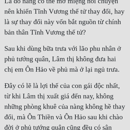
Là do nàng có thể mở miệng nói chuyện 
Hài Hước
nên khiến Tĩnh Vương thế tử thay đổi, hay 
Hệ Thống
là sự thay đổi này vốn bắt nguồn từ chính 
Học Đường
Khoa Huyễn
Sau khi dùng bữa trưa với lão phu nhân ở 
Khoa Huyễn Không Gian
phủ tướng quân, Lâm thị không đưa hai 
Kinh Dị
Kiếm Hiệp
Kỳ Huyễn
Đây có lẽ là lợi thế của con gái độc nhất, 
Kỳ Ảo
từ khi Lâm thị xuất giá đến nay, không 
những phòng khuê của nàng không hề thay 
Linh Dị
đổi, mà Ôn Thiền và Ôn Hảo sau khi chào 
Làm Giàu
đời ở phủ tướng quân cũng đều có sân 
Lịch Sử