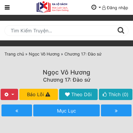
Đăng nhập
Trang
Chủ
Mới
Cập
Nhật
Trang chủ
»
Ngọc Vô Hương
»
Chương 17: Đào sứ
(current)
BXH
Ngọc Vô Hương
Thể Loại
Chương 17: Đào sứ
Báo Lỗi
Theo Dõi
Thích (
0
)
Tất Cả
Truyện Mới Ra
Mục Lục
Hoàn Thành