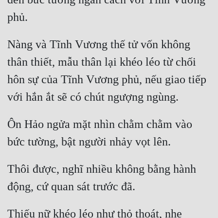
Quân Sự
Sảng Văn
Nàng và Tĩnh Vương thế tử vốn không 
Sắc
thân thiết, mẫu thân lại khéo léo từ chối 
Sủng
hôn sự của Tĩnh Vương phủ, nếu giao tiếp 
Thanh Xuân
Tiên Hiệp
Ôn Hảo ngửa mặt nhìn chằm chằm vào 
Tiểu Thuyết
Trinh Thám
Thôi được, nghĩ nhiều không bằng hành 
Triều Đấu
Trùng Sinh
Trọng Sinh
Thiếu nữ khéo léo như thỏ thoát, nhẹ 