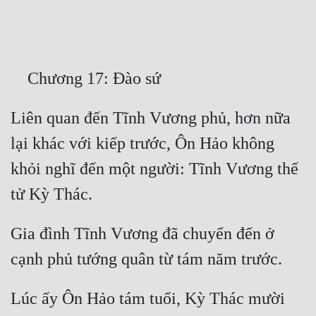
Free
Hậu Cung
Truyện Convert
Truyện Dịch
Liên quan đến Tĩnh Vương phủ, hơn nữa 
Truyện Nhập Môn
lại khác với kiếp trước, Ôn Hảo không 
Truyện ngắn
khỏi nghĩ đến một người: Tĩnh Vương thế 
Xa Lộ Dịch
Gia đình Tĩnh Vương đã chuyển đến ở 
Cung Đấu
Cạnh Kỹ
Lúc ấy Ôn Hảo tám tuổi, Kỳ Thác mười 
Cổ Tiên Hiệp