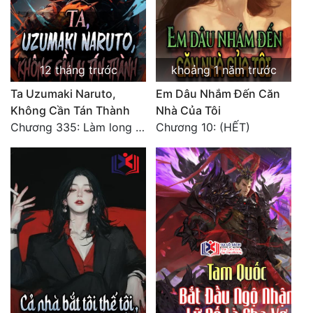
12 tháng trước
khoảng 1 năm trước
Ta Uzumaki Naruto,
Em Dâu Nhắm Đến Căn
Không Cần Tán Thành
Nhà Của Tôi
Chương 335: Làm long mạch trở về, Minato không bị phong ấn ký ức (hết)
Chương 10: (HẾT)