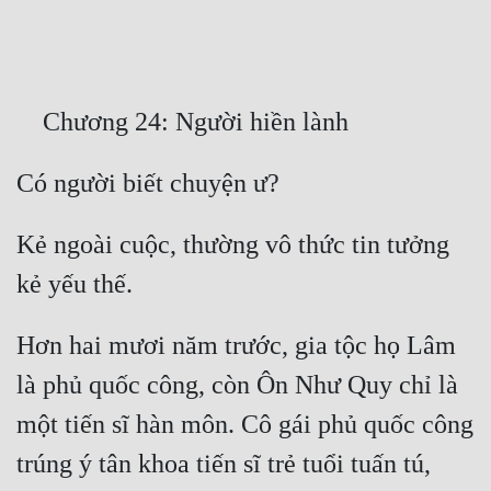
Free
Hậu Cung
Truyện Convert
Truyện Dịch
Truyện Nhập Môn
Kẻ ngoài cuộc, thường vô thức tin tưởng 
Truyện ngắn
Xa Lộ Dịch
Hơn hai mươi năm trước, gia tộc họ Lâm 
Cung Đấu
là phủ quốc công, còn Ôn Như Quy chỉ là 
Cạnh Kỹ
một tiến sĩ hàn môn. Cô gái phủ quốc công 
trúng ý tân khoa tiến sĩ trẻ tuổi tuấn tú, 
Cổ Tiên Hiệp