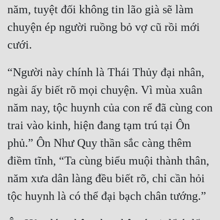
Hài Hước
năm, tuyệt đối không tin lão già sẽ làm 
Hệ Thống
chuyện ép người ruồng bỏ vợ cũ rồi mới 
Học Đường
Khoa Huyễn
“Người này chính là Thái Thủy đại nhân, 
Khoa Huyễn Không Gian
ngài ấy biết rõ mọi chuyện. Vì mùa xuân 
Kinh Dị
năm nay, tộc huynh của con rể đã cùng con 
Kiếm Hiệp
trai vào kinh, hiện đang tạm trú tại Ôn 
Kỳ Huyễn
phủ.” Ôn Như Quy thần sắc càng thêm 
điềm tĩnh, “Ta cùng biểu muội thành thân, 
Kỳ Ảo
năm xưa dân làng đều biết rõ, chỉ cần hỏi 
Linh Dị
Làm Giàu
Lịch Sử