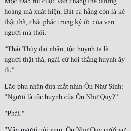
Mộc Đán rốt cuộc vẫn chẳng thể đường 
hoàng mà xuất hiện, Bát ca hẵng còn là kẻ 
thật thà, chất phác trong ký ức của vạn 
"Thái Thủy đại nhân, tộc huynh ta là 
người thật thà, ngài cứ hỏi thẳng huynh ấy 
Lão phu nhân đưa mắt nhìn Ôn Như Sinh: 
"Vậy ngươi nói xem, Ôn Như Quy cưới vợ 