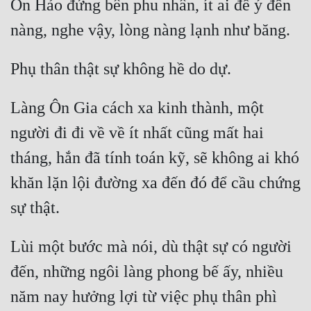
Ôn Hảo đứng bên phu nhân, ít ai để ý đến 
Mưu Mô
Mạt Thế
Mỹ Thực
Làng Ôn Gia cách xa kinh thành, một 
Ngôn Tình
người đi đi về về ít nhất cũng mất hai 
Ngược
tháng, hắn đã tính toán kỹ, sẽ không ai khó 
Nữ Cường
khăn lặn lội đường xa đến đó để cầu chứng 
Nữ Phụ
Phong Thủy - Tâm Linh
Lùi một bước mà nói, dù thật sự có người 
Phương Tây
đến, những ngôi làng phong bế ấy, nhiều 
Phản Phái
năm nay hưởng lợi từ việc phụ thân phì 
Quan Trường