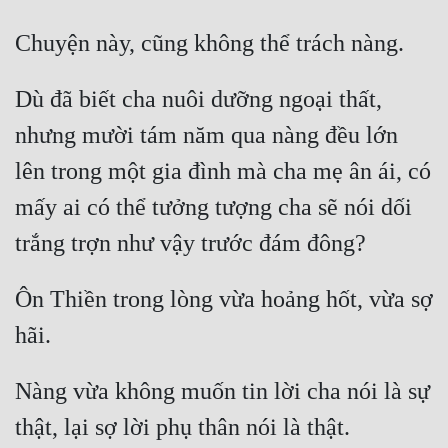
Tu Chân
Tu Tiên
Dù đã biết cha nuôi dưỡng ngoại thất, 
Tội Phạm
nhưng mười tám năm qua nàng đều lớn 
Vô Địch
lên trong một gia đình mà cha mẹ ân ái, có 
Võ Hiệp
mấy ai có thể tưởng tượng cha sẽ nói dối 
Võng Du
Xuyên Không
Ôn Thiền trong lòng vừa hoảng hốt, vừa sợ 
Xuyên Nhanh
Xuyên Sách
Xuyên Thư
Nàng vừa không muốn tin lời cha nói là sự 
Điền Văn