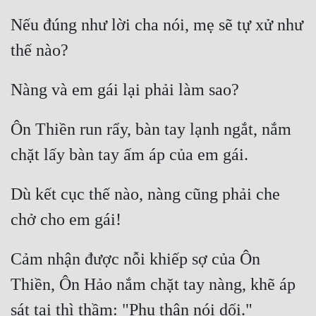
Đô Thị
Nếu đúng như lời cha nói, mẹ sẽ tự xử như 
Đông Phương
Đông Phương Huyền Huyễn
Đồng Nhân
Ôn Thiền run rẩy, bàn tay lạnh ngắt, nắm 
Cẩu Đạo Trường Sinh
Ngự Thú
Dù kết cục thế nào, nàng cũng phải che 
Truyện Nam
Truyện Nữ
Cảm nhận được nỗi khiếp sợ của Ôn 
Vô Địch Lưu
Thiền, Ôn Hảo nắm chặt tay nàng, khẽ áp 
Xây Dựng Thế Lực
Đam Mỹ