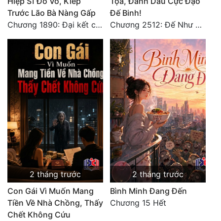
Hiệp Sĩ Đổ Vỏ, Kiếp
Tọa, Đánh Dấu Cực Đạo
Trước Lão Bà Nàng Gấp
Đế Binh!
Chương 1890: Đại kết cục
Chương 2512: Đế Như Ngọc thỉnh cầu
2 tháng trước
2 tháng trước
Con Gái Vì Muốn Mang
Bình Minh Đang Đến
Tiền Về Nhà Chồng, Thấy
Chương 15 Hết
Chết Không Cứu