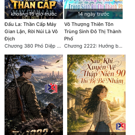
khoảng 15 giờ trước
14 ngày trước
Đấu La: Thần Cấp Máy
Vô Thượng Thiên Tôn
Gian Lận, Rời Núi Là Vô
Trùng Sinh Đô Thị Thành
Địch
Phố
Chương 380 Phó Diệp dẫn toàn tộc Hồn Thú di chuyển đến Sâm La Tinh, chúng thần Thần Giới kinh ngạc!
Chương 2222: Hướng biên thành xuất phát! (Đại kết cục)