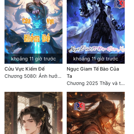
khoảng 11 giờ trước
khoảng 11 giờ trước
Cửu Vực Kiếm Đế
Ngục Giam Tế Bào Của
Chương 5080: Ảnh hưởng
Ta
Chương 2025 Thầy và trò