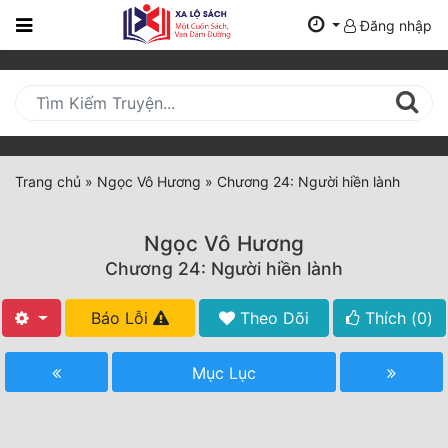
Đăng nhập
Trang
Chủ
Mới
Cập
Nhật
Trang chủ
»
Ngọc Vô Hương
»
Chương 24: Người hiền lành
(current)
BXH
Ngọc Vô Hương
Thể Loại
Chương 24: Người hiền lành
Báo Lỗi
Theo Dõi
Thích (
0
)
Tất Cả
Truyện Mới Ra
Mục Lục
Hoàn Thành