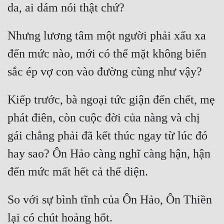
Quân Sự
Nhưng lương tâm một người phải xấu xa 
Sảng Văn
đến mức nào, mới có thể mặt không biến 
Sắc
Sủng
Thanh Xuân
Kiếp trước, bà ngoại tức giận đến chết, mẹ 
Tiên Hiệp
phát điên, còn cuộc đời của nàng và chị 
gái chẳng phải đã kết thúc ngay từ lúc đó 
Tiểu Thuyết
hay sao? Ôn Hảo càng nghĩ càng hận, hận 
Trinh Thám
Triều Đấu
Trùng Sinh
So với sự bình tĩnh của Ôn Hảo, Ôn Thiền 
Trọng Sinh