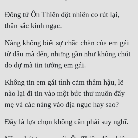
Đẹp
Đồng tử Ôn Thiền đột nhiên co rút lại, 
Đẹp Hiệp
Tính Cách Nhân Vật :
Nàng không biết sự chắc chắn của em gái 
từ đâu mà đến, nhưng gần như không chút 
Cơ Trí
Sát Phạt Quyết Đoán
Vô Sỉ
Không tin em gái tình cảm thâm hậu, lẽ 
Điềm Đạm
nào lại đi tin vào một bức thư muốn đẩy 