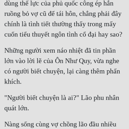
dùng thế lực của phủ quốc công ép hắn 
Cổ Đại
ruồng bỏ vợ cũ để tái hôn, chẳng phải đây 
Du Hí
chính là tình tiết thường thấy trong mấy 
Dã Sử
Dị Giới
Những người xem náo nhiệt đã tin phần 
Dị Năng
lớn vào lời lẽ của Ôn Như Quy, vừa nghe 
Gia Đấu
có người biết chuyện, lại càng thêm phấn 
Góc Nhìn Nam
Góc Nhìn Nữ
Huyền Huyễn
"Người biết chuyện là ai?" Lão phu nhân 
Huyền Nghi
Huyền Ảo
Nàng sống cùng vợ chồng lão đầu nhiều 