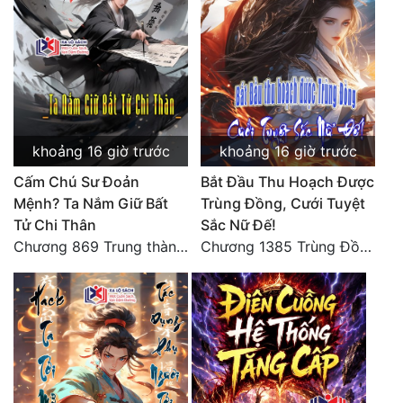
Tu Chân
Tu Tiên
Tội Phạm
Vô Địch
khoảng 16 giờ trước
khoảng 16 giờ trước
Võ Hiệp
Cấm Chú Sư Đoản
Bắt Đầu Thu Hoạch Được
Võng Du
Mệnh? Ta Nắm Giữ Bất
Trùng Đồng, Cưới Tuyệt
Tử Chi Thân
Sắc Nữ Đế!
Xuyên Không
Chương 869 Trung thành tuyệt đối
Chương 1385 Trùng Đồng thấu ảo cảnh, lĩnh hội Pháp tắc Nhân Quả
Xuyên Nhanh
Xuyên Sách
Xuyên Thư
Điền Văn