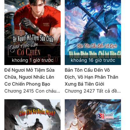
Quân Sự
Sảng Văn
Sắc
Sủng
Thanh Xuân
khoảng 1 giờ trước
khoảng 16 giờ trước
Tiên Hiệp
Để Ngươi Mở Tiệm Sửa
Bản Tôn Cẩu Đến Vô
Chữa, Ngươi Nhấc Lên
Địch, Vô Hạn Phân Thân
Tiểu Thuyết
Cơ Chiến Phong Bạo
Xưng Bá Tiên Giới
Trinh Thám
Chương 2415 Con cháu bất hiếu!! Mời cùng lên đường!!
Chương 2427 Tất cả đều nhờ nỗ lực! Mời Đế vào Thiên!
Triều Đấu
Trùng Sinh
Trọng Sinh