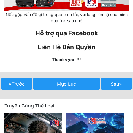
Mưu Mô
Nếu gặp vấn đề gì trong quá trình tải, vui lòng liên hệ cho mình
qua link sau nhé
Mạt Thế
Hỗ trợ qua Facebook
Mỹ Thực
Liên Hệ Bản Quyền
Ngôn Tình
Ngược
Thanks you !!!
Nữ Cường
Nữ Phụ
Trước
Mục Lục
Sau
Phong Thủy - Tâm Linh
Truyện Cùng Thể Loại
Phương Tây
Phản Phái
Quan Trường