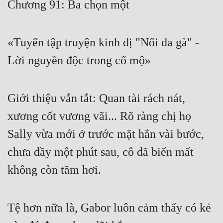
Chương 91: Ba chọn một
Free
Hậu Cung
«Tuyển tập truyện kinh dị "Nổi da gà" -
Truyện Convert
Lời nguyền độc trong cổ mộ»
Truyện Dịch
Truyện Nhập Môn
Giới thiệu vắn tắt: Quan tài rách nát,
xương cốt vương vãi... Rõ ràng chị họ
Truyện ngắn
Sally vừa mới ở trước mặt hắn vài bước,
Xa Lộ Dịch
chưa đầy một phút sau, cô đã biến mất
không còn tăm hơi.
Cung Đấu
Cạnh Kỹ
Tệ hơn nữa là, Gabor luôn cảm thấy có kẻ
Cổ Tiên Hiệp