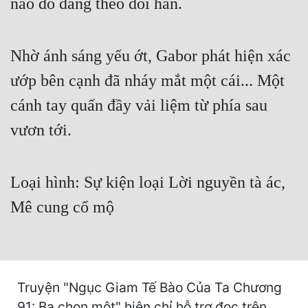
nào đó đang theo dõi hắn.
Cổ Đại
Du Hí
Nhờ ánh sáng yếu ớt, Gabor phát hiện xác
Dã Sử
ướp bên cạnh đã nháy mắt một cái... Một
Dị Giới
cánh tay quấn đầy vải liệm từ phía sau
Dị Năng
vươn tới.
Gia Đấu
Góc Nhìn Nam
Loại hình: Sự kiện loại Lời nguyền tà ác,
Góc Nhìn Nữ
Mê cung cổ mộ
Huyền Huyễn
Huyền Nghi
Huyền Ảo
Truyện "Ngục Giam Tế Bào Của Ta Chương
91: Ba chọn một" hiện chỉ hỗ trợ đọc trên