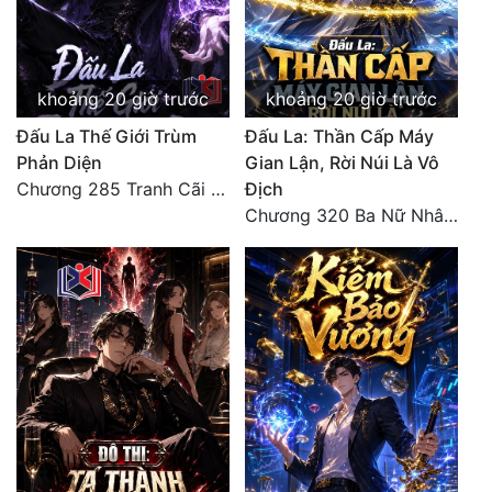
Đẹp
Đẹp Hiệp
khoảng 20 giờ trước
khoảng 20 giờ trước
Đấu La Thế Giới Trùm
Đấu La: Thần Cấp Máy
Tính Cách Nhân Vật :
Phản Diện
Gian Lận, Rời Núi Là Vô
Chương 285 Tranh Cãi Giữa Sư Đồ
Địch
Cơ Trí
Chương 320 Ba Nữ Nhân Ghen Tuông Lẫn Nhau
Sát Phạt Quyết Đoán
Vô Sỉ
Điềm Đạm