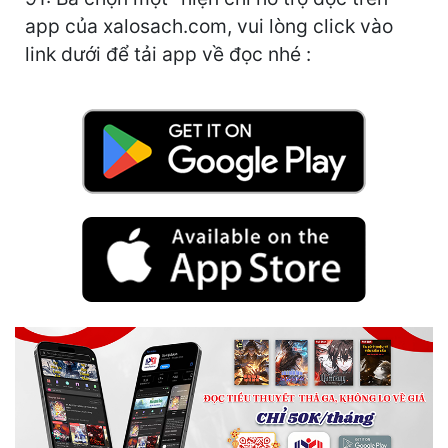
Hài Hước
app của xalosach.com, vui lòng click vào
Hệ Thống
link dưới để tải app về đọc nhé :
Học Đường
Khoa Huyễn
Khoa Huyễn Không Gian
Kinh Dị
Kiếm Hiệp
Kỳ Huyễn
Kỳ Ảo
Linh Dị
Làm Giàu
Lịch Sử