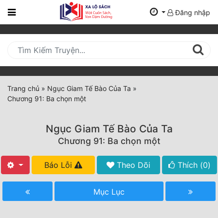
Đăng nhập
Trang
Chủ
Mới
Cập
Nhật
Trang chủ
»
Ngục Giam Tế Bào Của Ta
»
(current)
Chương 91: Ba chọn một
BXH
Thể Loại
Ngục Giam Tế Bào Của Ta
Chương 91: Ba chọn một
Tất Cả
Báo Lỗi
Theo Dõi
Thích (
0
)
Truyện Mới Ra
Mục Lục
Hoàn Thành