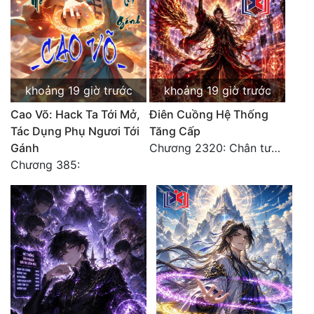
Đô Thị
Đông Phương
Đông Phương Huyền Huyễn
khoảng 19 giờ trước
khoảng 19 giờ trước
Đồng Nhân
Cao Võ: Hack Ta Tới Mở,
Điên Cuồng Hệ Thống
Tác Dụng Phụ Ngươi Tới
Tăng Cấp
Cẩu Đạo Trường Sinh
Gánh
Chương 2320: Chân tướng
Chương 385:
Ngự Thú
Truyện Nam
Truyện Nữ
Vô Địch Lưu
Xây Dựng Thế Lực
Đam Mỹ