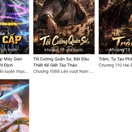
giờ trước
khoảng 15 giờ trước
khoảng 18 
ấp Máy Gian
Tối Cường Quân Sư, Bắt Đầu
Trẫm, Tự Tạo Ph
Vô Địch
Thiết Kế Giết Tào Tháo
Chương 110 Hai 
Chương 450 Huấn luyện thực chiến, Long Linh Cơ đối chiến bốn người Cổ Nguyệt và Vũ Lân!
Chương 1066 Lén vượt Nam Bì, đánh thẳng Nghiệp Thành (2/2)