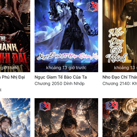
giờ trước
khoảng 13 giờ trước
khoảng 13 
 Phú Nhị Đại
Ngục Giam Tế Bào Của Ta
Nho Đạo Chí Thá
Chương 2050 Dính Nhớp
Chương 2140: K
i