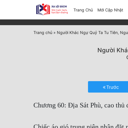
(c
Trang Chủ
Mới Cập Nhật
Trang chủ
»
Người Khác Ngự Quỷ Ta Tu Tiên, Ngư
Người Khá
Trước
Chương 60: Địa Sát Phù, cao thủ 
Chiếc áo gió trung niên nhân đặt