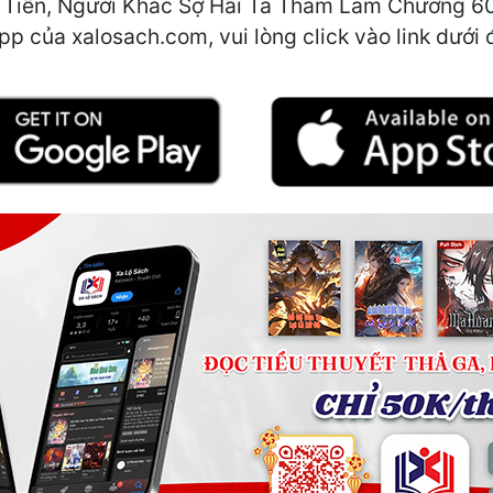
Tiên, Người Khác Sợ Hãi Ta Tham Lam Chương 60:
app của xalosach.com, vui lòng click vào link dưới 