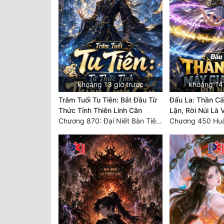
khoảng 13 giờ trước
khoảng 14 
Trăm Tuổi Tu Tiên: Bắt Đầu Từ
Đấu La: Thần C
Thức Tỉnh Thiên Linh Căn
Lận, Rời Núi Là 
Chương 870: Đại Niết Bàn Tiên Thuật!