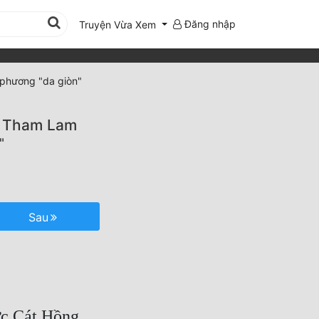
Đăng nhập
Truyện Vừa Xem
 phương "da giòn"
a Tham Lam
"
Sau
ực Cát Hồng.