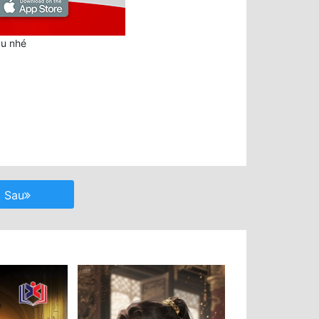
au nhé
Sau