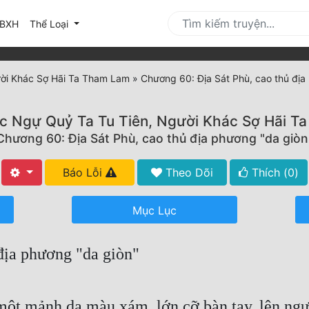
urrent)
BXH
Thể Loại
ời Khác Sợ Hãi Ta Tham Lam
»
Chương 60: Địa Sát Phù, cao thủ địa
c Ngự Quỷ Ta Tu Tiên, Người Khác Sợ Hãi T
Chương 60: Địa Sát Phù, cao thủ địa phương "da giòn
Báo Lỗi
Theo Dõi
Thích (
0
)
Mục Lục
địa phương "da giòn"
 một mảnh da màu xám, lớn cỡ bàn tay, lên ng