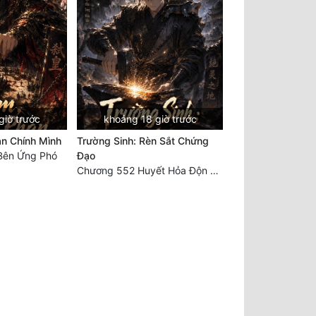
giờ trước
khoảng 18 giờ trước
ản Chính Mình
Trường Sinh: Rèn Sắt Chứng
Bên Ứng Phó
Đạo
Chương 552 Huyết Hỏa Độn Hư, nhân quả chưa dứt