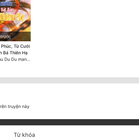
 trước
 Phúc, Từ Cưới
h Bá Thiên Hạ
Chương 2297 Chu Du Du mang thai
trên truyện này
Từ khóa