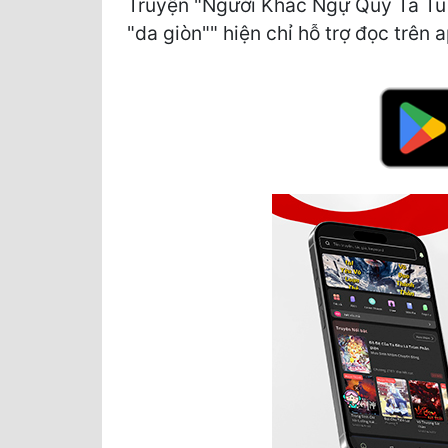
Truyện "Người Khác Ngự Quỷ Ta Tu 
"da giòn"" hiện chỉ hỗ trợ đọc trên 