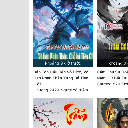
khoảng 9 giờ trước
khoảng 9 
Bản Tôn Cẩu Đến Vô Địch, Vô
Cấm Chú Sư Đo
Hạn Phân Thân Xưng Bá Tiên
Nắm Giữ Bất Tử 
Giới
Chương 2429 Ngươi có tuệ nhãn? Ta có...