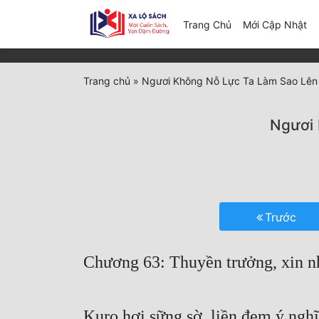
(c
Trang Chủ
Mới Cập Nhật
Trang chủ
»
Ngươi Không Nỗ Lực Ta Làm Sao Lên
Ngươi 
Trước
Chương 63: Thuyền trưởng, xin nh
Kuro hơi sững sờ, liền đem ý nghĩ