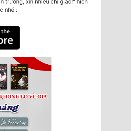
rưởng, xin nhiều chỉ giáo!" hiện
c nhé :