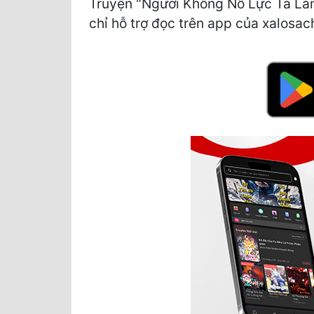
Truyện "Ngươi Không Nỗ Lực Ta Làm
chỉ hỗ trợ đọc trên app của xalosach