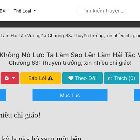
urrent)
BXH
Thể Loại
 Làm Hải Tặc Vương?
»
Chương 63: Thuyền trưởng, xin nhiều chỉ giá
Không Nỗ Lực Ta Làm Sao Lên Làm Hải Tặc
Chương 63: Thuyền trưởng, xin nhiều chỉ giáo!
Báo Lỗi
Theo Dõi
Thích (
0
)
Mục Lục
iều chỉ giáo!
 kỳ lạ này bỏ sang một bên.