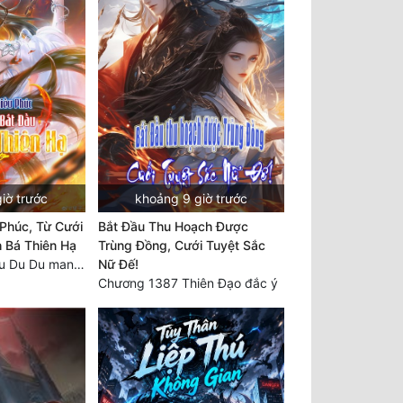
iờ trước
khoảng 9 giờ trước
Phúc, Từ Cưới
Bắt Đầu Thu Hoạch Được
 Bá Thiên Hạ
Trùng Đồng, Cưới Tuyệt Sắc
Chương 2297 Chu Du Du mang thai
Nữ Đế!
Chương 1387 Thiên Đạo đắc ý