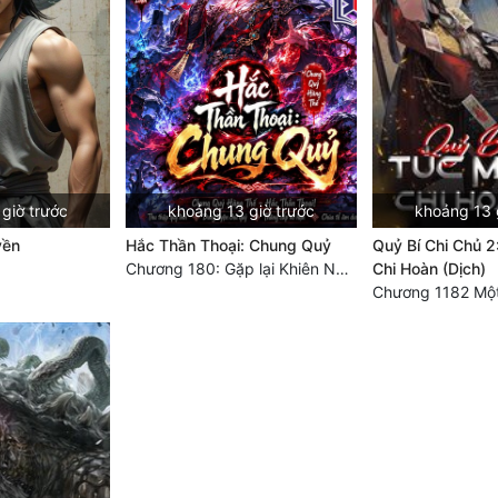
giờ trước
khoảng 13 giờ trước
khoảng 13 
yền
Hắc Thần Thoại: Chung Quỷ
Quỷ Bí Chi Chủ 2
Chương 180: Gặp lại Khiên Nguyên Phượng
Chi Hoàn (Dịch)
Chương 1182 Một