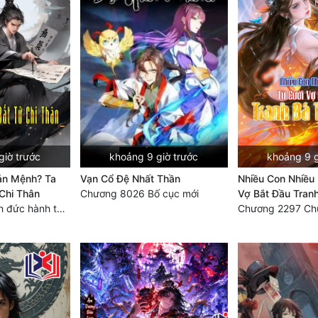
giờ trước
khoảng 9 giờ trước
khoảng 9 g
ản Mệnh? Ta
Vạn Cổ Đệ Nhất Thần
Nhiều Con Nhiều 
Chi Thân
Chương 8026 Bố cục mới
Vợ Bắt Đầu Tranh
Chương 870 Tích đức hành thiện