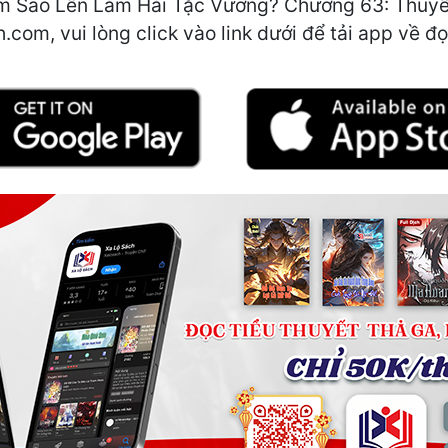
 Sao Lên Làm Hải Tặc Vương? Chương 63: Thuyền t
.com, vui lòng click vào link dưới để tải app về đọ