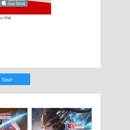
au nhé
Sau