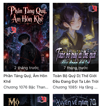
Đô Thị
Đông Phương
Đông Phương Huyền Huyễn
Đồng Nhân
Cẩu Đạo Trường Sinh
Ngự Thú
2 tháng trước
7 tháng trước
Truyện Nam
Phần Táng Quỷ, Âm Hôn
Toàn Bộ Quỷ Dị Thế Giới
Truyện Nữ
Khế
Đều Đang Đợi Ta Lên Trời
Chương 1076 Bậc Thang Lên Ngôi Vua (Kết Thúc)
Chương 1085: Hạ tầng phía dưới
Vô Địch Lưu
Xây Dựng Thế Lực
Đam Mỹ