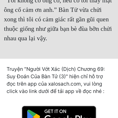
“Tôi không có ông cố, nếu có tôi thay mặt
Cổ Đại
ông cố cảm ơn anh.” Bàn Tử vừa chửi
Du Hí
xong thì tôi có cảm giác rất gần gũi quen
Dã Sử
thuộc giống như giữa bạn bè đùa bỡn chửi
Dị Giới
nhau qua lại vậy.
Dị Năng
Gia Đấu
Góc Nhìn Nam
Truyện "Người Vớt Xác (Dịch) Chương 69:
Suy Đoán Của Bàn Tử (3)" hiện chỉ hỗ trợ
Góc Nhìn Nữ
đọc trên app của xalosach.com, vui lòng
Huyền Huyễn
click vào link dưới để tải app về đọc nhé :
Huyền Nghi
Huyền Ảo