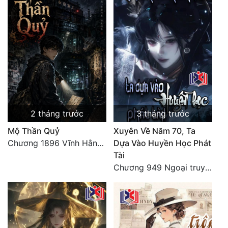
Đẹp
Đẹp Hiệp
Tính Cách Nhân Vật :
Cơ Trí
Sát Phạt Quyết Đoán
2 tháng trước
3 tháng trước
Vô Sỉ
Mộ Thần Quỷ
Xuyên Về Năm 70, Ta
Chương 1896 Vĩnh Hằng Khép Lại, Vạn Cổ Trường Ca [+ Hậu ký. HẾT]
Dựa Vào Huyền Học Phát
Điềm Đạm
Tài
Chương 949 Ngoại truyện hoàn