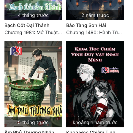
Quân Sự
4 tháng trước
2 năm trước
Sảng Văn
Bạch Cốt Đại Thánh
Bảo Tàng Sơn Hải
Chương 1981: Mở Thuật Diệt Địch, Tương Kế Tựu Kế
Chương 1490: Hành Trình Mới. Đại Kết Cục
Sắc
Sủng
Thanh Xuân
Tiên Hiệp
Tiểu Thuyết
Trinh Thám
Triều Đấu
Trùng Sinh
5 tháng trước
khoảng 1 năm trước
Trọng Sinh
Âm Phủ Thương Nhân
Khoa Học Chiêm Tinh,