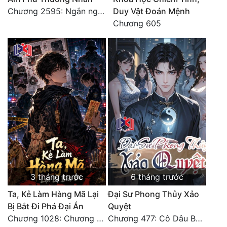
Chương 2595: Ngắn ngủi, xa vời, xa vời, chớ quên (đại kết cục)
Duy Vật Đoán Mệnh
Tu Chân
Chương 605
Tu Tiên
Tội Phạm
Vô Địch
Võ Hiệp
Võng Du
Xuyên Không
Xuyên Nhanh
Xuyên Sách
3 tháng trước
6 tháng trước
Ta, Kẻ Làm Hàng Mã Lại
Đại Sư Phong Thủy Xảo
Xuyên Thư
Bị Bắt Đi Phá Đại Án
Quyệt
Điền Văn
Chương 1028: Chương kết + Ngoại truyện
Chương 477: Cô Dâu Bầu Bí (Đại Kết Cục)