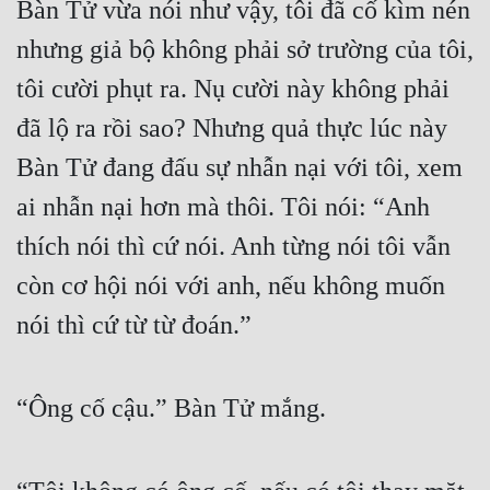
Bàn Tử vừa nói như vậy, tôi đã cố kìm nén
Free
nhưng giả bộ không phải sở trường của tôi,
Hậu Cung
tôi cười phụt ra. Nụ cười này không phải
Truyện Convert
đã lộ ra rồi sao? Nhưng quả thực lúc này
Bàn Tử đang đấu sự nhẫn nại với tôi, xem
Truyện Dịch
ai nhẫn nại hơn mà thôi. Tôi nói: “Anh
Truyện Nhập Môn
thích nói thì cứ nói. Anh từng nói tôi vẫn
Truyện ngắn
còn cơ hội nói với anh, nếu không muốn
Xa Lộ Dịch
nói thì cứ từ từ đoán.”
Cung Đấu
“Ông cố cậu.” Bàn Tử mắng.
Cạnh Kỹ
Cổ Tiên Hiệp