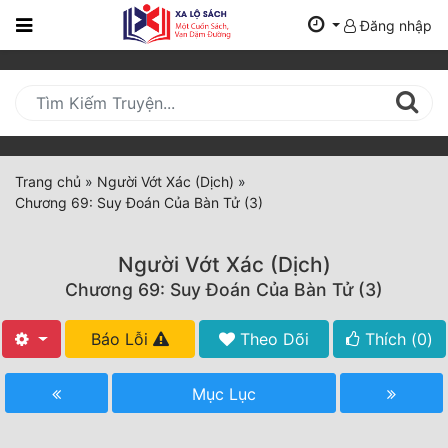
Đăng nhập
Trang
Chủ
Mới
Cập
Nhật
Trang chủ
»
Người Vớt Xác (Dịch)
»
(current)
Chương 69: Suy Đoán Của Bàn Tử (3)
BXH
Thể Loại
Người Vớt Xác (Dịch)
Chương 69: Suy Đoán Của Bàn Tử (3)
Tất Cả
Báo Lỗi
Theo Dõi
Thích (
0
)
Truyện Mới Ra
Mục Lục
Hoàn Thành