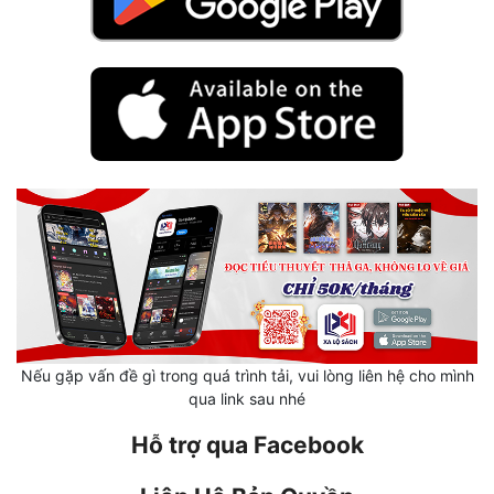
Hài Hước
Hệ Thống
Học Đường
Khoa Huyễn
Khoa Huyễn Không Gian
Kinh Dị
Kiếm Hiệp
Kỳ Huyễn
Kỳ Ảo
Nếu gặp vấn đề gì trong quá trình tải, vui lòng liên hệ cho mình
qua link sau nhé
Linh Dị
Hỗ trợ qua Facebook
Làm Giàu
Lịch Sử