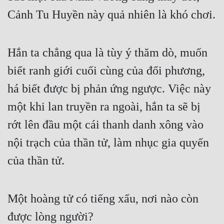
Cảnh Tu Huyền này quả nhiên là khó chơi. 
Mưu Mô
Mạt Thế
Hắn ta chẳng qua là tùy ý thăm dò, muốn 
Mỹ Thực
biết ranh giới cuối cùng của đối phương, 
Ngôn Tình
há biết được bị phản ứng ngược. Việc này 
Ngược
một khi lan truyền ra ngoài, hắn ta sẽ bị 
Nữ Cường
rớt lên đầu một cái thanh danh xông vào 
Nữ Phụ
nội trạch của thần tử, làm nhục gia quyến 
của thần tử. 
Phong Thủy - Tâm Linh
Phương Tây
Một hoàng tử có tiếng xấu, nơi nào còn 
Phản Phái
được lòng người? 
Quan Trường