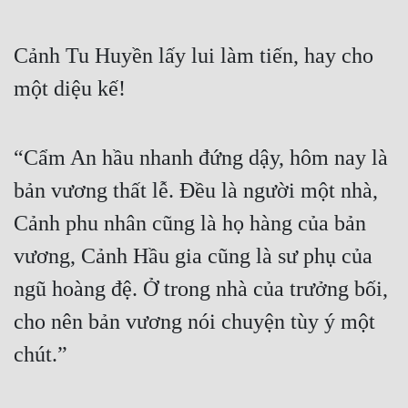
Quân Sự
Cảnh Tu Huyền lấy lui làm tiến, hay cho 
Sảng Văn
một diệu kế! 
Sắc
Sủng
“Cẩm An hầu nhanh đứng dậy, hôm nay là 
Thanh Xuân
bản vương thất lễ. Đều là người một nhà, 
Tiên Hiệp
Cảnh phu nhân cũng là họ hàng của bản 
Tiểu Thuyết
vương, Cảnh Hầu gia cũng là sư phụ của 
Trinh Thám
ngũ hoàng đệ. Ở trong nhà của trưởng bối, 
cho nên bản vương nói chuyện tùy ý một 
Triều Đấu
chút.” 
Trùng Sinh
Trọng Sinh