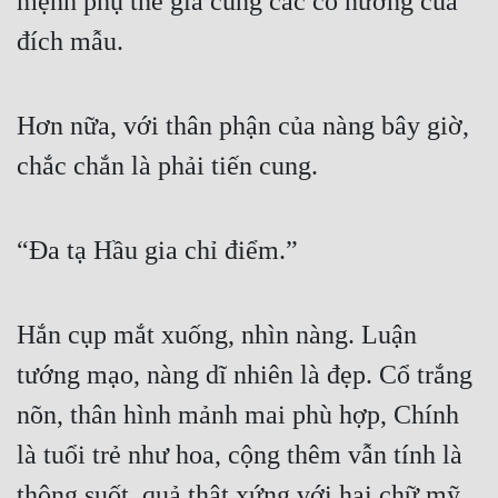
mệnh phụ thế gia cùng các cô nương của 
đích mẫu. 
Hơn nữa, với thân phận của nàng bây giờ, 
chắc chắn là phải tiến cung. 
“Đa tạ Hầu gia chỉ điểm.” 
Hắn cụp mắt xuống, nhìn nàng. Luận 
tướng mạo, nàng dĩ nhiên là đẹp. Cổ trắng 
nõn, thân hình mảnh mai phù hợp, Chính 
là tuổi trẻ như hoa, cộng thêm vẫn tính là 
thông suốt, quả thật xứng với hai chữ mỹ 