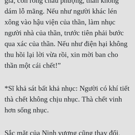
gia, con rồng cháu phượng, thần không 
Hài Hước
dám lỗ mãng. Nếu như người khác lén 
Hệ Thống
xông vào hậu viện của thần, làm nhục 
Học Đường
người nhà của thần, trước tiên phải bước 
Khoa Huyễn
qua xác của thần. Nếu như điện hại không 
Khoa Huyễn Không Gian
thu hồi lại lời vừa rồi, xin mời ban cho 
Kinh Dị
thần một cái chết!” 
Kiếm Hiệp
Kỳ Huyễn
*Sĩ khả sát bất khả nhục: Người có khí tiết 
thà chết không chịu nhục. Thà chết vinh 
Kỳ Ảo
hơn sống nhục. 
Linh Dị
Làm Giàu
Sắc mặt của Ninh vương cũng thay đổi, 
Lịch Sử