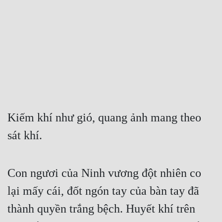
Free
Hậu Cung
Truyện Convert
Truyện Dịch
Truyện Nhập Môn
Truyện ngắn
Kiếm khí như gió, quang ảnh mang theo 
sát khí. 
Xa Lộ Dịch
Cung Đấu
Con ngươi của Ninh vương đột nhiên co 
lại mấy cái, đốt ngón tay của bàn tay đã 
Cạnh Kỹ
thành quyền trắng bệch. Huyết khí trên 
Cổ Tiên Hiệp