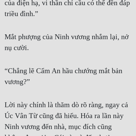
của điện hạ, vi thần chỉ cầu có thể đền đáp 
Đô Thị
triều đình.” 
Đông Phương
Đông Phương Huyền Huyễn
Mắt phượng của Ninh vương nhắm lại, nở 
Đồng Nhân
nụ cười. 
Cẩu Đạo Trường Sinh
“Chẳng lẽ Cẩm An hầu chướng mắt bản 
Ngự Thú
vương?” 
Truyện Nam
Truyện Nữ
Lời này chính là thăm dò rõ ràng, ngay cả 
Vô Địch Lưu
Úc Vân Từ cũng đã hiểu. Hóa ra lần này 
Xây Dựng Thế Lực
Ninh vương đến nhà, mục đích cũng 
Đam Mỹ