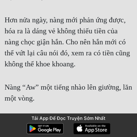
Hơn nửa ngày, nàng mới phản ứng được, 
hóa ra là dáng vẻ không thiếu tiền của 
nàng chọc giận hắn. Cho nên hắn mới có 
thể vứt lại câu nói đó, xem ra có tiền cũng 
không thể khoe khoang. 
Nàng “Aw” một tiếng nhào lên giường, lăn 
một vòng. 
Tải App Để Đọc Truyện Sớm Nhất
Trước kia sống khổ cực, hiện tại có tiền 
rồi vẫn không thể đắc chí một tí, thật là đủ 