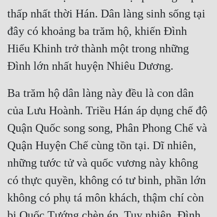
Cổ Đại
thấp nhất thời Hán. Dân làng sinh sống tại 
Du Hí
đây có khoảng ba trăm hộ, khiến Đình 
Dã Sử
Hiểu Khinh trở thành một trong những 
Dị Giới
Dị Năng
Ba trăm hộ dân làng này đều là con dân 
Gia Đấu
của Lưu Hoành. Triều Hán áp dụng chế độ 
Góc Nhìn Nam
Quận Quốc song song, Phân Phong Chế và 
Góc Nhìn Nữ
Quận Huyện Chế cùng tồn tại. Dĩ nhiên, 
những tước tử và quốc vương này không 
Huyền Huyễn
có thực quyền, không có tư binh, phần lớn 
Huyền Nghi
không có phụ tá môn khách, thậm chí còn 
Huyền Ảo
bị Quốc Tướng chèn ép. Tuy nhiên, Đình 