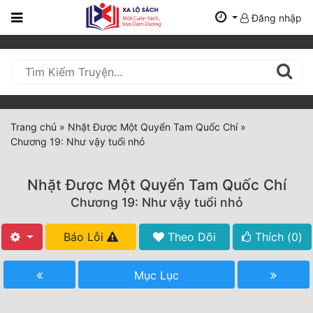
Đăng nhập
Trang
Chủ
Mới
Cập
Nhật
Trang chủ
»
Nhặt Được Một Quyển Tam Quốc Chí
»
(current)
Chương 19: Như vậy tuổi nhỏ
BXH
Thể Loại
Nhặt Được Một Quyển Tam Quốc Chí
Chương 19: Như vậy tuổi nhỏ
Tất Cả
Báo Lỗi
Theo Dõi
Thích (
0
)
Truyện Mới Ra
Mục Lục
Hoàn Thành