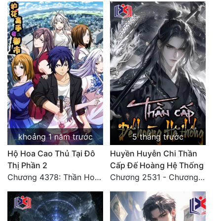
khoảng 1 năm trước
5 tháng trước
Hộ Hoa Cao Thủ Tại Đô
Huyền Huyễn Chi Thần
Thị Phần 2
Cấp Đế Hoàng Hệ Thống
Chương 4378: Thần Hoàng Hạ Thiên (Đại kết cục) (03)
Chương 2531 - Chương cuối