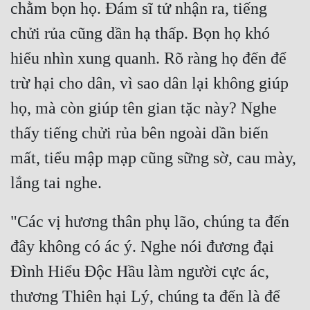
chằm bọn họ. Đám sĩ tử nhận ra, tiếng 
Tu Chân
chửi rủa cũng dần hạ thấp. Bọn họ khó 
Tu Tiên
hiểu nhìn xung quanh. Rõ ràng họ đến để 
Tội Phạm
trừ hại cho dân, vì sao dân lại không giúp 
Vô Địch
họ, mà còn giúp tên gian tặc này? Nghe 
Võ Hiệp
thấy tiếng chửi rủa bên ngoài dần biến 
Võng Du
mất, tiểu mập mạp cũng sững sờ, cau mày, 
Xuyên Không
Xuyên Nhanh
"Các vị hương thân phụ lão, chúng ta đến 
Xuyên Sách
đây không có ác ý. Nghe nói đương đại 
Xuyên Thư
Đình Hiểu Độc Hầu làm người cực ác, 
Điền Văn
thương Thiên hại Lý, chúng ta đến là để 