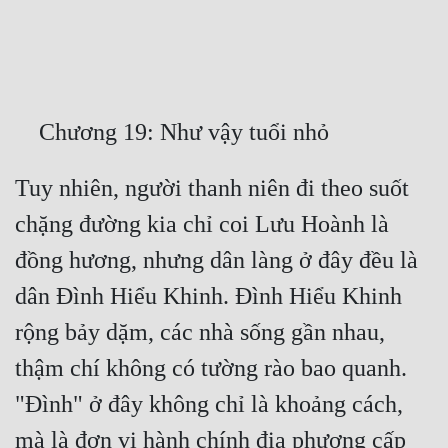
Free
Hậu Cung
Truyện Convert
Truyện Dịch
Tuy nhiên, người thanh niên đi theo suốt 
Truyện Nhập Môn
chặng đường kia chỉ coi Lưu Hoành là 
Truyện ngắn
đồng hương, nhưng dân làng ở đây đều là 
Xa Lộ Dịch
dân Đình Hiểu Khinh. Đình Hiểu Khinh 
rộng bảy dặm, các nhà sống gần nhau, 
Cung Đấu
thậm chí không có tường rào bao quanh. 
Cạnh Kỹ
"Đình" ở đây không chỉ là khoảng cách, 
Cổ Tiên Hiệp
mà là đơn vị hành chính địa phương cấp 