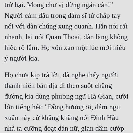
trừ hại. Mong chư vị đừng ngăn cản!" 
Đô Thị
Người cầm đầu trong đám sĩ tử chắp tay 
Đông Phương
nói với dân chúng xung quanh. Hắn nói rất 
Đông Phương Huyền Huyễn
nhanh, lại nói Quan Thoại, dân làng không 
Đồng Nhân
hiểu rõ lắm. Họ xôn xao một lúc mới hiểu 
Cẩu Đạo Trường Sinh
Ngự Thú
Họ chưa kịp trả lời, đã nghe thấy người 
thanh niên bản địa đi theo suốt chặng 
Truyện Nam
đường kia dùng phương ngữ Hà Gian, cười 
Truyện Nữ
lớn tiếng hét: "Đồng hương ơi, đám ngu 
Vô Địch Lưu
xuẩn này cứ khăng khăng nói Đình Hầu 
Xây Dựng Thế Lực
nhà ta cưỡng đoạt dân nữ, gian dâm cướp 
Đam Mỹ