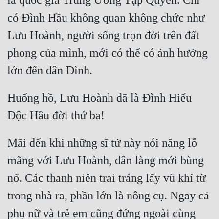
là quốc gia Trung Ương Tập Quyền. Chỉ 
có Đình Hầu không quan không chức như 
Mưu Mô
Lưu Hoành, người sống trọn đời trên đất 
Mạt Thế
phong của mình, mới có thể có ảnh hưởng 
Mỹ Thực
Ngôn Tình
Huống hồ, Lưu Hoành đã là Đình Hiểu 
Ngược
Nữ Cường
Nữ Phụ
Mãi đến khi những sĩ tử này nói năng lỗ 
Phong Thủy - Tâm Linh
mãng với Lưu Hoành, dân làng mới bùng 
Phương Tây
nổ. Các thanh niên trai tráng lấy vũ khí từ 
trong nhà ra, phần lớn là nông cụ. Ngay cả 
Phản Phái
phụ nữ và trẻ em cũng đứng ngoài cùng 
Quan Trường