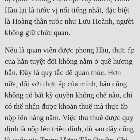
Hài Hước
Hầu lại là tước vị nổi tiếng nhất, đặc biệt 
Hệ Thống
là Hoàng thân tước như Lưu Hoành, người 
Học Đường
Khoa Huyễn
Nếu là quan viên được phong Hầu, thực ấp 
Khoa Huyễn Không Gian
của hắn tuyệt đối không nằm ở quê hương 
Kinh Dị
hắn. Đây là quy tắc để quản thúc. Hơn 
Kiếm Hiệp
nữa, đối với thực ấp của mình, hắn cũng 
Kỳ Huyễn
không có bất kỳ quyền khống chế nào, chỉ 
Kỳ Ảo
có thể nhận được khoản thuế mà thực ấp 
Linh Dị
nộp lên hàng năm. Việc thu thuế được quy 
Làm Giàu
định là nộp lên triều đình, dù sao đây cũng 
Lịch Sử