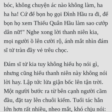
bóc, không chuyện ác nào không làm, ha 
Đẹp
ha ha! Cứ để bọn họ gọi Đình Hầu ra đi, để 
Đẹp Hiệp
bọn họ xem Thiếu Quân Hầu làm sao cướp 
dân nữ!" Nghe xong lời thanh niên kia, 
Tính Cách Nhân Vật :
mọi người ồ lên cười rộ, ánh mắt nhìn đám 
Cơ Trí
Sát Phạt Quyết Đoán
Đám sĩ tử kia tuy không hiểu họ nói gì, 
Vô Sỉ
nhưng cũng hiểu thanh niên này không nói 
Điềm Đạm
lời hay. Lập tức lửa giận bốc lên tận trời. 
Một người bước ra từ bên cạnh người cầm 
đầu, đặt tay lên chuôi kiếm. Tuổi tác hắn 
lớn hơn rất nhiều, nheo mắt, khó chịu nói: 