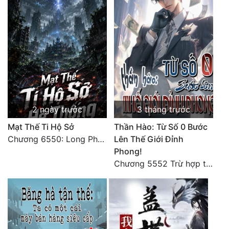
2 ngày trước
3 tháng trước
Mạt Thế Ti Hộ Sở
Thần Hào: Từ Số 0 Bước
Chương 6550: Long Phượng Thần Trận
Lên Thế Giới Đỉnh
Phong!
Chương 5552 Trừ hợp tác, không còn cách nào khác!