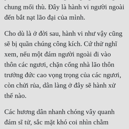
chung mối thù. Đây là hành vi người ngoài 
Quân Sự
Sảng Văn
Sắc
Cho dù là ở đời sau, hành vi như vậy cũng 
sẽ bị quần chúng công kích. Cứ thử nghĩ 
Sủng
xem, nếu một đám người ngoài đi vào 
Thanh Xuân
thôn các ngươi, chặn cổng nhà lão thôn 
Tiên Hiệp
trưởng đức cao vọng trọng của các ngươi, 
Tiểu Thuyết
còn chửi rủa, dân làng ở đây sẽ hành xử 
Trinh Thám
Triều Đấu
Các hương dân nhanh chóng vây quanh 
Trùng Sinh
đám sĩ tử, sắc mặt khó coi nhìn chằm 
Trọng Sinh