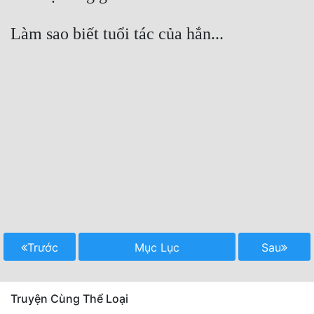
Trước
Mục Lục
Sau
Truyện Cùng Thể Loại