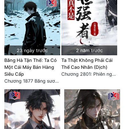
23 ngày trước
2 năm trước
Băng Hà Tận Thế: Ta Có
Ta Thật Không Phải Cái
Một Cái Máy Bán Hàng
Thế Cao Nhân (Dịch)
Siêu Cấp
Chương 2801: Phiên ngoại 6: Sau khi trở về, hạ du năm tháng. 3
Chương 1877 Băng sương kết giới