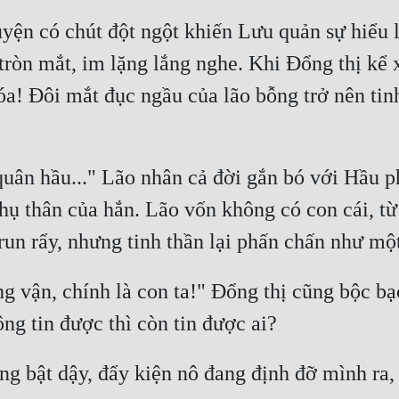
huyện có chút đột ngột khiến Lưu quản sự hiể
 tròn mắt, im lặng lắng nghe. Khi Đổng thị kể 
óa! Đôi mắt đục ngầu của lão bỗng trở nên tinh
uân hầu..." Lão nhân cả đời gắn bó với Hầu ph
hụ thân của hắn. Lão vốn không có con cái, từ
g vận, chính là con ta!" Đổng thị cũng bộc bạ
bật dậy, đẩy kiện nô đang định đỡ mình ra, q