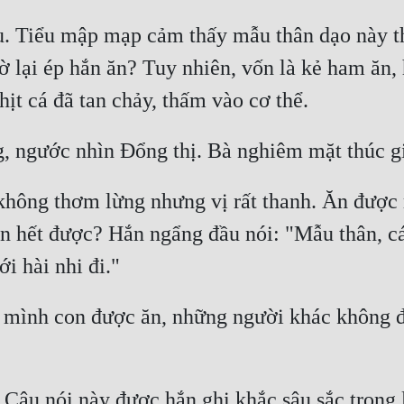
u. Tiểu mập mạp cảm thấy mẫu thân dạo này th
iờ lại ép hắn ăn? Tuy nhiên, vốn là kẻ ham ăn,
 không thơm lừng nhưng vị rất thanh. Ăn được 
n hết được? Hắn ngẩng đầu nói: "Mẫu thân, cá 
ỉ mình con được ăn, những người khác không 
âu nói này được hắn ghi khắc sâu sắc trong l