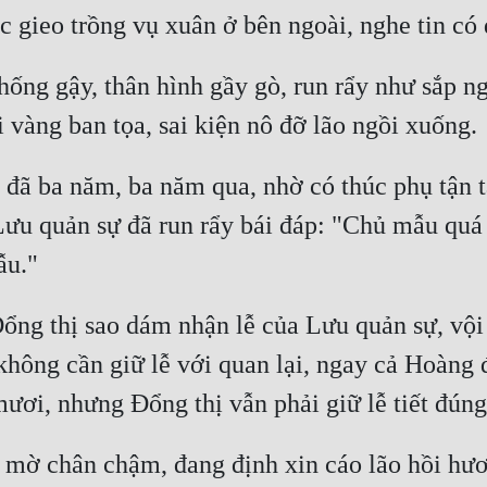
hống gậy, thân hình gầy gò, run rẩy như sắp n
đã ba năm, ba năm qua, nhờ có thúc phụ tận tâ
Lưu quản sự đã run rẩy bái đáp: "Chủ mẫu quá l
 Đổng thị sao dám nhận lễ của Lưu quản sự, vội
không cần giữ lễ với quan lại, ngay cả Hoàng 