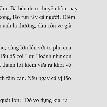
u lầm. Bà bèn đem chuyện hôm nay 
xong, lão run rẩy cả người. Điềm 
 anh lạ thường, đâu còn vẻ già 
ủ, cùng lớn lên với tổ phụ của 
 lâu đã coi Lưu Hoành như con 
ch tâm can. Nếu ngay cả vị lão 
uát lớn: "Đồ vô dụng kia, ra 