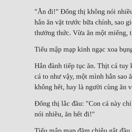
"Ăn đi!" Đổng thị không nói nhiề
hắn ăn vặt trước bữa chính, sao g
Hắn đành tiếp tục ăn. Thịt cá tuy
cá to như vậy, một mình hắn sao ă
Đổng thị lắc đầu: "Con cá này ch
Tiểu mập mạp đăm chiêu gật đầu. C