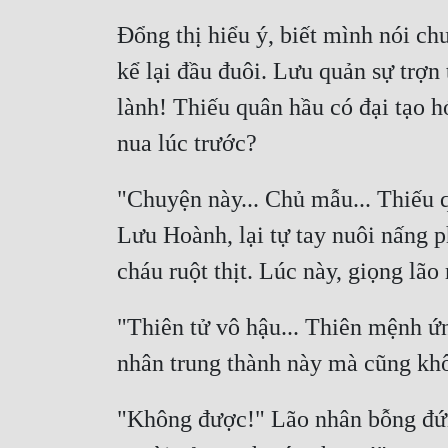
Đổng thị hiểu ý, biết mình nói c
kể lại đầu đuôi. Lưu quản sự trợn
lành! Thiếu quân hầu có đại tạo h
"Chuyện này... Chủ mẫu... Thiếu q
Lưu Hoành, lại tự tay nuôi nấng p
"Thiên tử vô hậu... Thiên mệnh ứn
"Không được!" Lão nhân bỗng đứng 