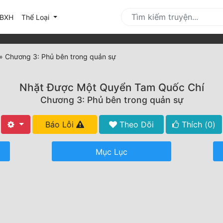
urrent)
BXH
Thể Loại
»
Chương 3: Phủ bên trong quản sự
Nhặt Được Một Quyển Tam Quốc Chí
Chương 3: Phủ bên trong quản sự
Báo Lỗi
Theo Dõi
Thích (
0
)
Mục Lục