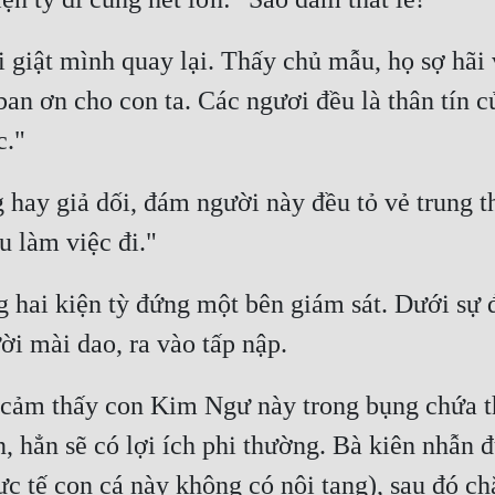
giật mình quay lại. Thấy chủ mẫu, họ sợ hãi v
ban ơn cho con ta. Các ngươi đều là thân tín c
 hay giả dối, đám người này đều tỏ vẻ trung t
g hai kiện tỳ đứng một bên giám sát. Dưới sự 
 cảm thấy con Kim Ngư này trong bụng chứa th
ăn, hẳn sẽ có lợi ích phi thường. Bà kiên nhẫn
c tế con cá này không có nội tạng), sau đó chặ