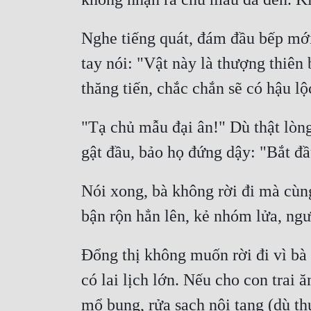
Nghe tiếng quát, đám đầu bếp mới 
tay nói: "Vật này là thượng thiên 
"Tạ chủ mẫu đại ân!" Dù thật lòng
Nói xong, bà không rời đi mà cùn
Đổng thị không muốn rời đi vì bà
có lai lịch lớn. Nếu cho con trai 
mổ bụng, rửa sạch nội tạng (dù thự