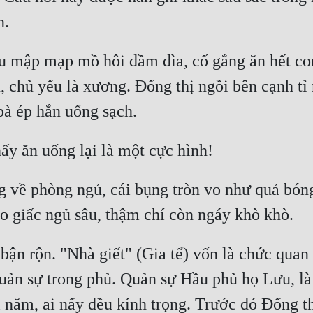
ểu mập mạp mồ hôi đầm đìa, cố gắng ăn hết con
u, chủ yếu là xương. Đổng thị ngồi bên cạnh t
g về phòng ngủ, cái bụng tròn vo như quả bón
bận rộn. "Nhà giết" (Gia tể) vốn là chức quan 
quản sự trong phủ. Quản sự Hầu phủ họ Lưu, là
năm, ai nấy đều kính trọng. Trước đó Đổng thị 