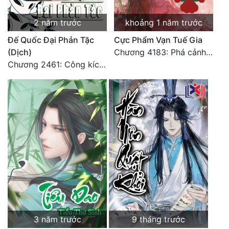
Đô Thị
2 năm trước
khoảng 1 năm trước
Đông Phương
Đế Quốc Đại Phản Tặc
Cực Phẩm Vạn Tuế Gia
Đông Phương Huyền Huyễn
(Dịch)
Chương 4183: Phá cảnh Chí Đạo cảnh hậu kỳ
Chương 2461: Công kích đại doanh!
Đồng Nhân
Cẩu Đạo Trường Sinh
Ngự Thú
Truyện Nam
Truyện Nữ
Vô Địch Lưu
Xây Dựng Thế Lực
3 năm trước
9 tháng trước
Đam Mỹ