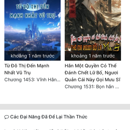
khoảng 1 năm trước
khoảng 1 năm trước
Từ Đô Thị Đến Mạnh
Hắn Một Quyền Có Thể
Nhất Vũ Trụ
Đánh Chết Lữ Bố, Ngươi
Chương 1453: Vĩnh Hằng Chi Cảnh! (Đại kết cục) 2
Quản Cái Này Gọi Mưu Sĩ
Chương 1531: Bọn hắn có khi nào quay lại không nhỉ?
Các Đại Năng Đã Để Lại Thần Thức