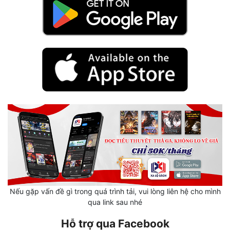
Mưu Mô
Mạt Thế
Mỹ Thực
Ngôn Tình
Ngược
Nữ Cường
Nữ Phụ
Phong Thủy - Tâm Linh
Phương Tây
Nếu gặp vấn đề gì trong quá trình tải, vui lòng liên hệ cho mình
qua link sau nhé
Phản Phái
Hỗ trợ qua Facebook
Quan Trường