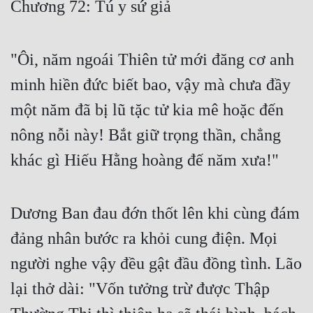
Chương 72: Tú y sứ giả
Free
Hậu Cung
"Ôi, năm ngoái Thiên tử mới đăng cơ anh
Truyện Convert
minh hiền đức biết bao, vậy mà chưa đầy
Truyện Dịch
một năm đã bị lũ tặc tử kia mê hoặc đến
nông nỗi này! Bắt giữ trọng thần, chẳng
Truyện Nhập Môn
khác gì Hiếu Hằng hoàng đế năm xưa!"
Truyện ngắn
Xa Lộ Dịch
Dương Ban đau đớn thốt lên khi cùng đám
đảng nhân bước ra khỏi cung điện. Mọi
Cung Đấu
người nghe vậy đều gật đầu đồng tình. Lão
Cạnh Kỹ
lại thở dài: "Vốn tưởng trừ được Thập
Cổ Tiên Hiệp