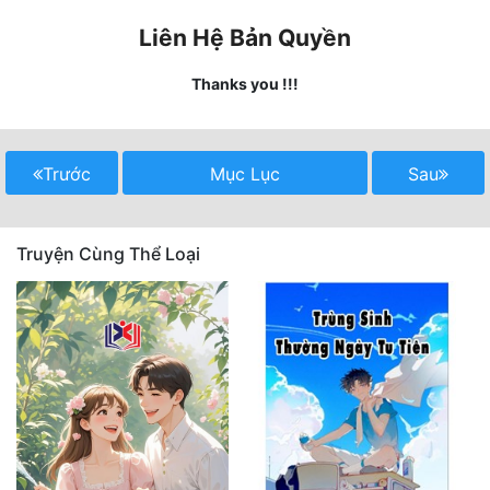
Quân Sự
Liên Hệ Bản Quyền
Sảng Văn
Thanks you !!!
Sắc
Sủng
Trước
Mục Lục
Sau
Thanh Xuân
Tiên Hiệp
Truyện Cùng Thể Loại
Tiểu Thuyết
Trinh Thám
Triều Đấu
Trùng Sinh
Trọng Sinh