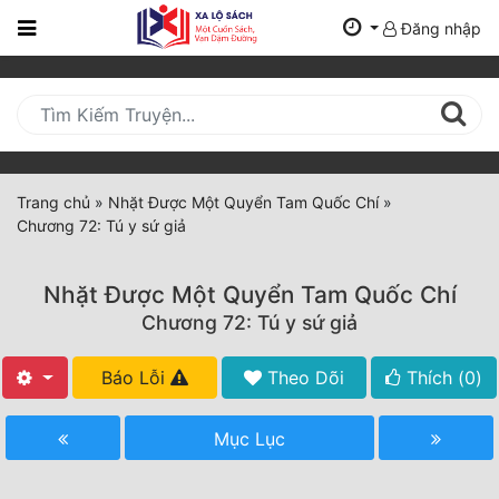
Đăng nhập
Trang
Chủ
Mới
Cập
Nhật
Trang chủ
»
Nhặt Được Một Quyển Tam Quốc Chí
»
(current)
Chương 72: Tú y sứ giả
BXH
Thể Loại
Nhặt Được Một Quyển Tam Quốc Chí
Chương 72: Tú y sứ giả
Tất Cả
Báo Lỗi
Theo Dõi
Thích (
0
)
Truyện Mới Ra
Mục Lục
Hoàn Thành