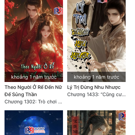
khoảng 1 năm trước
khoảng 1 năm trước
Theo Người Ở Rể Đến Nữ
Lý Trị Đừng Nhu Nhược
Đế Sủng Thần
Chương 1433: “Cũng cười Trường An danh lợi chỗ, hồng trần nửa là vó ngựa lật” (Chương kết)
Chương 1302: Trò chơi mười người của Khúc Linh