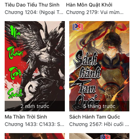
Tiêu Dao Tiểu Thư Sinh
Hàn Môn Quật Khởi
Chương 1204: (Ngoại Truyện) Triệu Cơ
Chương 2179: Vui mừng khôn xiết
Đẹp
Đẹp Hiệp
Tính Cách Nhân Vật :
Cơ Trí
Sát Phạt Quyết Đoán
Vô Sỉ
Điềm Đạm
2 năm trước
5 tháng trước
Ma Thần Trời Sinh
Sách Hành Tam Quốc
Chương 1433: C1433: Sắc phong đại kết cục3
Chương 2567: Hồi cuối [HẾT]