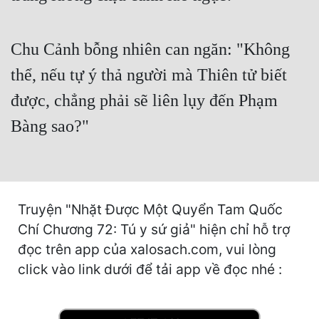
Hài Hước
Hệ Thống
Chu Cảnh bỗng nhiên can ngăn: "Không
Học Đường
thể, nếu tự ý thả người mà Thiên tử biết
Khoa Huyễn
được, chẳng phải sẽ liên lụy đến Phạm
Khoa Huyễn Không Gian
Bàng sao?"
Kinh Dị
Kiếm Hiệp
Kỳ Huyễn
Truyện "Nhặt Được Một Quyển Tam Quốc
Chí Chương 72: Tú y sứ giả" hiện chỉ hỗ trợ
Kỳ Ảo
đọc trên app của xalosach.com, vui lòng
Linh Dị
click vào link dưới để tải app về đọc nhé :
Làm Giàu
Lịch Sử