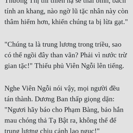
Thường Thị thì thiên hạ sẽ thái bình, bách
Cổ Đại
tính an khang, nào ngờ lũ tặc nhân này còn
Du Hí
thâm hiểm hơn, khiến chúng ta bị lừa gạt."
Dã Sử
Dị Giới
"Chúng ta là trung lương trong triều, sao
Dị Năng
có thể ngồi đây than vãn? Phải vì nước trừ
Gia Đấu
gian tặc!" Thiếu phủ Viên Ngỗi lên tiếng.
Góc Nhìn Nam
Nghe Viên Ngỗi nói vậy, mọi người đều
Góc Nhìn Nữ
tán thành. Dương Ban thấp giọng dặn:
Huyền Huyễn
"Ngươi hãy báo cho Phạm Bàng, bảo hắn
Huyền Nghi
mau chóng thả Tạ Bật ra, không thể để
Huyền Ảo
trung lương chịu cảnh lao ngục!"