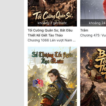
khoảng 2 giờ trước
khoảng 24 
Tối Cường Quân Sư, Bắt Đầu
Trẫm
Thiết Kế Giết Tào Tháo
Chương 475: Vua
Chương 1066 Lén vượt Nam Bì, đánh thẳng Nghiệp Thành (2/2)