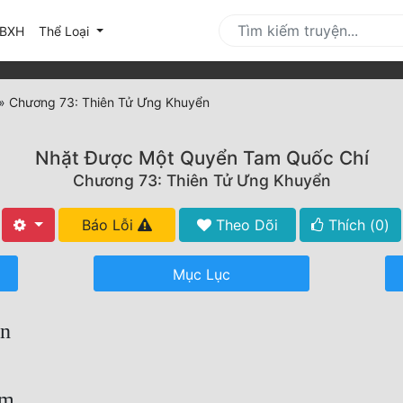
urrent)
BXH
Thể Loại
»
Chương 73: Thiên Tử Ưng Khuyển
Nhặt Được Một Quyển Tam Quốc Chí
Chương 73: Thiên Tử Ưng Khuyển
Báo Lỗi
Theo Dõi
Thích (
0
)
Mục Lục
ển
ăm.