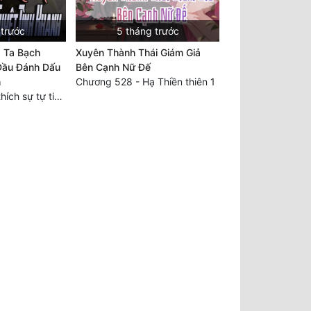
 trước
5 tháng trước
, Ta Bạch
Xuyên Thành Thái Giám Giả
Đầu Đánh Dấu
Bên Cạnh Nữ Đế
h
Chương 528 - Hạ Thiền thiên 1
Chương 223: Ta thích sự tự tin của ngươi