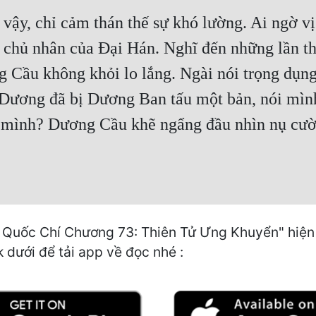
ậy, chỉ cảm thán thế sự khó lường. Ai ngờ vị
 chủ nhân của Đại Hán. Nghĩ đến những lần thất
Cầu không khỏi lo lắng. Ngài nói trọng dụng
Dương đã bị Dương Ban tấu một bản, nói mình
mình? Dương Cầu khẽ ngẩng đầu nhìn nụ cười 
uốc Chí Chương 73: Thiên Tử Ưng Khuyển" hiện c
k dưới để tải app về đọc nhé :