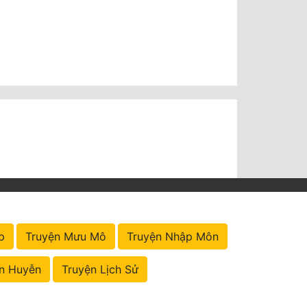
p
Truyện Mưu Mô
Truyện Nhập Môn
n Huyễn
Truyện Lịch Sử