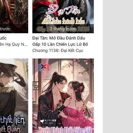
 trước
2 tháng trước
uốc
Đại Tần: Mở Đầu Đánh Dấu
Chương 943: Thiên Hạ Quy Nhất, Giấc Mộng Nam Kha [HẾT]
Gấp 10 Lần Chiến Lực Lữ Bố
Chương 1136: Đại Kết Cục