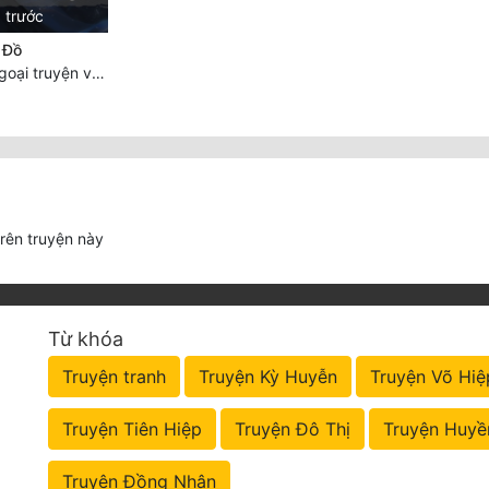
 trước
 Đồ
Chương 1109: Ngoại truyện và Lời bạt
trên truyện này
Từ khóa
Truyện tranh
Truyện Kỳ Huyễn
Truyện Võ Hiệ
Truyện Tiên Hiệp
Truyện Đô Thị
Truyện Huyề
Truyện Đồng Nhân