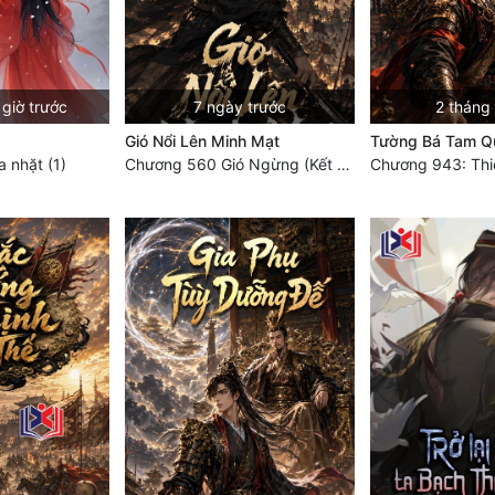
giờ trước
7 ngày trước
2 tháng
Gió Nổi Lên Minh Mạt
Tường Bá Tam Q
 nhặt (1)
Chương 560 Gió Ngừng (Kết Cục)