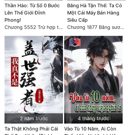
Đô Thị
Thần Hào: Từ Số 0 Bước
Băng Hà Tận Thế: Ta Có
Lên Thế Giới Đỉnh
Một Cái Máy Bán Hàng
Đông Phương
Phong!
Siêu Cấp
Chương 5552 Trừ hợp tác, không còn cách nào khác!
Chương 1877 Băng sương kết giới
Đông Phương Huyền Huyễn
Đồng Nhân
Cẩu Đạo Trường Sinh
Ngự Thú
Truyện Nam
Truyện Nữ
Vô Địch Lưu
2 năm trước
4 tháng trước
Xây Dựng Thế Lực
Ta Thật Không Phải Cái
Vào Tù 10 Năm, Ai Còn
Đam Mỹ