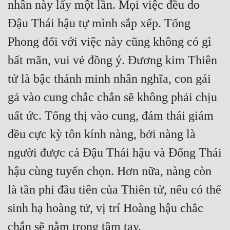
nhân này lấy một lần. Mọi việc đều do
Cổ Đại
Đậu Thái hậu tự mình sắp xếp. Tống
Du Hí
Phong đối với việc này cũng không có gì
Dã Sử
bất mãn, vui vẻ đồng ý. Đương kim Thiên
Dị Giới
tử là bậc thánh minh nhân nghĩa, con gái
Dị Năng
gả vào cung chắc chắn sẽ không phải chịu
Gia Đấu
uất ức. Tống thị vào cung, đám thái giám
Góc Nhìn Nam
đều cực kỳ tôn kính nàng, bởi nàng là
người được cả Đậu Thái hậu và Đổng Thái
Góc Nhìn Nữ
hậu cùng tuyển chọn. Hơn nữa, nàng còn
Huyền Huyễn
là tần phi đầu tiên của Thiên tử, nếu có thể
Huyền Nghi
sinh hạ hoàng tử, vị trí Hoàng hậu chắc
Huyền Ảo
chắn sẽ nằm trong tầm tay.