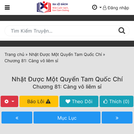
Đăng nhập
Trang
Chủ
Mới
Cập
Nhật
Trang chủ
»
Nhặt Được Một Quyển Tam Quốc Chí
»
(current)
Chương 81: Càng vô liêm sỉ
BXH
Thể Loại
Nhặt Được Một Quyển Tam Quốc Chí
Chương 81: Càng vô liêm sỉ
Tất Cả
Báo Lỗi
Theo Dõi
Thích (
0
)
Truyện Mới Ra
Mục Lục
Hoàn Thành