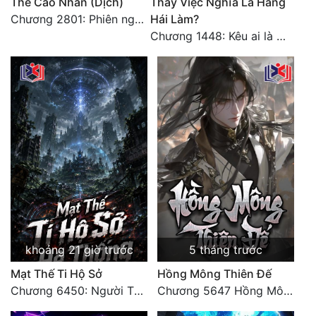
Thế Cao Nhân (Dịch)
Thấy Việc Nghĩa Là Hăng
Chương 2801: Phiên ngoại 6: Sau khi trở về, hạ du năm tháng. 3
Hái Làm?
Đẹp
Chương 1448: Kêu ai là cha?
Đẹp Hiệp
Tính Cách Nhân Vật :
Cơ Trí
Sát Phạt Quyết Đoán
Vô Sỉ
Điềm Đạm
khoảng 21 giờ trước
5 tháng trước
Mạt Thế Ti Hộ Sở
Hồng Mông Thiên Đế
Chương 6450: Người Thái Diễn Sơn Tuyệt Không Khuất Phục
Chương 5647 Hồng Mông Thiên Đế (HẾT)