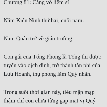
Chương 81: Càng vô liêm sỉ
Free
Hậu Cung
Năm Kiến Ninh thứ hai, cuối năm.
Truyện Convert
Truyện Dịch
Nam Quân trở về giáo trường.
Truyện Nhập Môn
Truyện ngắn
Con gái của Tống Phong là Tống thị được
tuyển vào dịch đình, trở thành tần phi của
Xa Lộ Dịch
Lưu Hoành, thụ phong làm Quý nhân.
Cung Đấu
Trong suốt thời gian này, tiểu mập mạp
Cạnh Kỹ
thậm chí còn chưa từng gặp mặt vị Quý
Cổ Tiên Hiệp