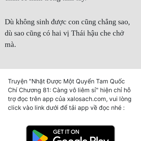
Hài Hước
Hệ Thống
Dù không sinh được con cũng chẳng sao,
Học Đường
dù sao cũng có hai vị Thái hậu che chở
Khoa Huyễn
mà.
Khoa Huyễn Không Gian
Kinh Dị
Kiếm Hiệp
Truyện "Nhặt Được Một Quyển Tam Quốc
Chí Chương 81: Càng vô liêm sỉ" hiện chỉ hỗ
Kỳ Huyễn
trợ đọc trên app của xalosach.com, vui lòng
Kỳ Ảo
click vào link dưới để tải app về đọc nhé :
Linh Dị
Làm Giàu
Lịch Sử