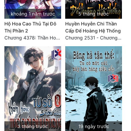
Tu Chân
khoảng 1 năm trước
5 tháng trước
Tu Tiên
Hộ Hoa Cao Thủ Tại Đô
Huyền Huyễn Chi Thần
Tội Phạm
Thị Phần 2
Cấp Đế Hoàng Hệ Thống
Chương 4378: Thần Hoàng Hạ Thiên (Đại kết cục) (03)
Chương 2531 - Chương cuối
Vô Địch
Võ Hiệp
Võng Du
Xuyên Không
Xuyên Nhanh
Xuyên Sách
Xuyên Thư
Điền Văn
3 tháng trước
19 ngày trước