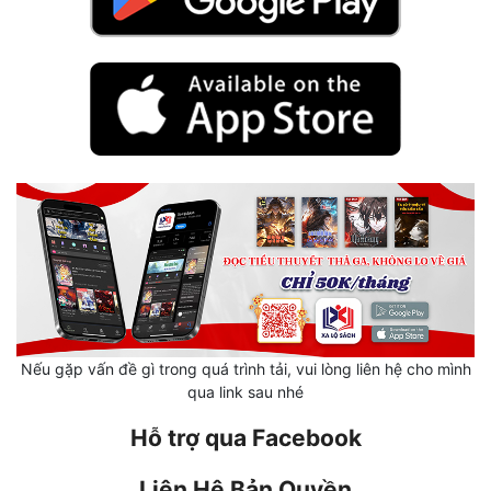
Mưu Mô
Mạt Thế
Mỹ Thực
Ngôn Tình
Ngược
Nữ Cường
Nữ Phụ
Phong Thủy - Tâm Linh
Nếu gặp vấn đề gì trong quá trình tải, vui lòng liên hệ cho mình
qua link sau nhé
Phương Tây
Hỗ trợ qua Facebook
Phản Phái
Quan Trường
Liên Hệ Bản Quyền