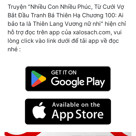
Cổ Đại
Truyện "Nhiều Con Nhiều Phúc, Từ Cưới Vợ
Bắt Đầu Tranh Bá Thiên Hạ Chương 100: Ai
Du Hí
bảo ta là Thiên Lang Vương nữ nhi" hiện chỉ
Dã Sử
hỗ trợ đọc trên app của xalosach.com, vui
lòng click vào link dưới để tải app về đọc
Dị Giới
nhé :
Dị Năng
Gia Đấu
Góc Nhìn Nam
Góc Nhìn Nữ
Huyền Huyễn
Huyền Nghi
Huyền Ảo