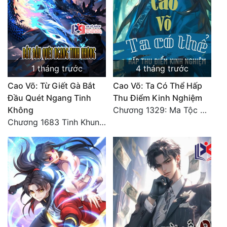
Đẹp
Đẹp Hiệp
Tính Cách Nhân Vật :
1 tháng trước
4 tháng trước
Cao Võ: Từ Giết Gà Bắt
Cao Võ: Ta Có Thể Hấp
Cơ Trí
Đầu Quét Ngang Tinh
Thu Điểm Kinh Nghiệm
Sát Phạt Quyết Đoán
Không
Chương 1329: Ma Tộc đại công chúa Thương Nguyệt
Chương 1683 Tinh Khung Võ Thánh (Hết)
Vô Sỉ
Điềm Đạm