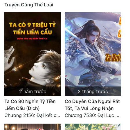
Truyện Cùng Thể Loại
Mưu Mô
Mạt Thế
Mỹ Thực
Ngôn Tình
Ngược
Nữ Cường
Nữ Phụ
2 năm trước
2 tháng trước
Phong Thủy - Tâm Linh
Ta Có 90 Nghìn Tỷ Tiền
Cơ Duyên Của Ngươi Rất
Phương Tây
Liếm Cẩu (Dịch)
Tốt, Ta Vui Lòng Nhận
Chương 2156: Đại kết cục!!!
Chương 7530: Đại Lục Khởi Nguyên – Kiến Thành 71
Phản Phái
Quan Trường