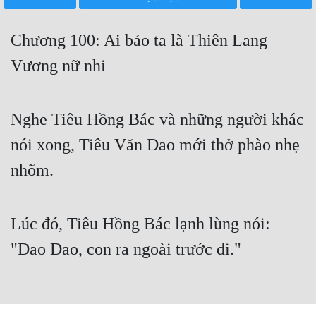
Free
Chương 100: Ai bảo ta là Thiên Lang
Hậu Cung
Vương nữ nhi
Truyện Convert
Truyện Dịch
Nghe Tiêu Hồng Bác và những người khác
Truyện Nhập Môn
nói xong, Tiêu Văn Dao mới thở phào nhẹ
Truyện ngắn
nhõm.
Xa Lộ Dịch
Lúc đó, Tiêu Hồng Bác lạnh lùng nói:
Cung Đấu
"Dao Dao, con ra ngoài trước đi."
Cạnh Kỹ
Cổ Tiên Hiệp