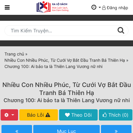
Đăng nhập
Trang
Chủ
Mới
Cập
Nhật
Trang chủ
»
(current)
Nhiều Con Nhiều Phúc, Từ Cưới Vợ Bắt Đầu Tranh Bá Thiên Hạ
»
BXH
Chương 100: Ai bảo ta là Thiên Lang Vương nữ nhi
Thể Loại
Nhiều Con Nhiều Phúc, Từ Cưới Vợ Bắt Đầu
Tranh Bá Thiên Hạ
Tất Cả
Chương 100: Ai bảo ta là Thiên Lang Vương nữ nhi
Truyện Mới Ra
Báo Lỗi
Theo Dõi
Thích (
0
)
Hoàn Thành
Mục Lục