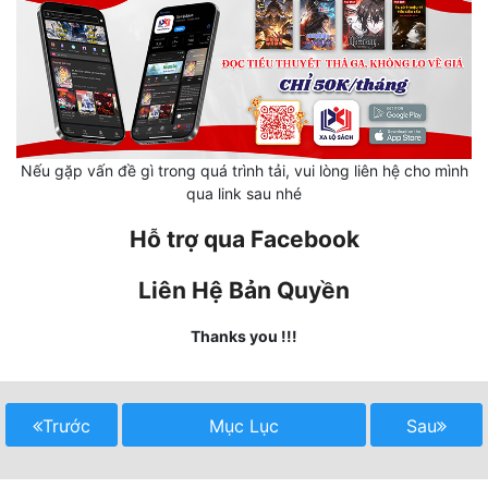
Hài Hước
Hệ Thống
Học Đường
Khoa Huyễn
Nếu gặp vấn đề gì trong quá trình tải, vui lòng liên hệ cho mình
Khoa Huyễn Không Gian
qua link sau nhé
Kinh Dị
Hỗ trợ qua Facebook
Kiếm Hiệp
Liên Hệ Bản Quyền
Kỳ Huyễn
Thanks you !!!
Kỳ Ảo
Linh Dị
Trước
Mục Lục
Sau
Làm Giàu
Lịch Sử