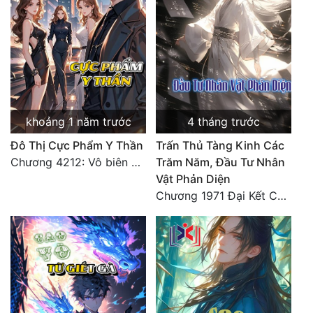
Đô Thị
Đông Phương
Đông Phương Huyền Huyễn
Đồng Nhân
khoảng 1 năm trước
4 tháng trước
Đô Thị Cực Phẩm Y Thần
Trấn Thủ Tàng Kinh Các
Cẩu Đạo Trường Sinh
Chương 4212: Vô biên hắc ám
Trăm Năm, Đầu Tư Nhân
Ngự Thú
Vật Phản Diện
Chương 1971 Đại Kết Cục!
Truyện Nam
Truyện Nữ
Vô Địch Lưu
Xây Dựng Thế Lực
Đam Mỹ