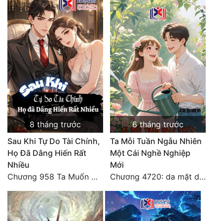
Quân Sự
Sảng Văn
Sắc
Sủng
Thanh Xuân
Tiên Hiệp
8 tháng trước
6 tháng trước
Tiểu Thuyết
Sau Khi Tự Do Tài Chính,
Ta Mỗi Tuần Ngẫu Nhiên
Họ Đã Dâng Hiến Rất
Một Cái Nghề Nghiệp
Trinh Thám
Nhiều
Mới
Triều Đấu
Chương 958 Ta Muốn Cùng Các Cô Vĩnh Viễn Ở Bên Nhau (2) Hết
Chương 4720: da mặt dày
Trùng Sinh
Trọng Sinh