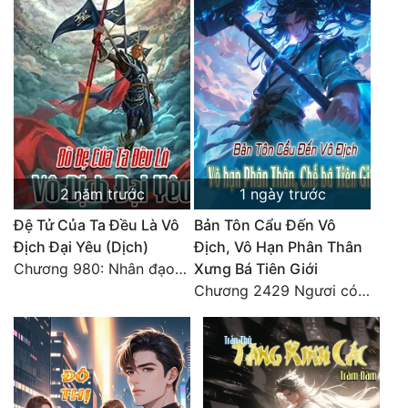
Tu Chân
Tu Tiên
Tội Phạm
Vô Địch
Võ Hiệp
2 năm trước
1 ngày trước
Võng Du
Đệ Tử Của Ta Đều Là Vô
Bản Tôn Cẩu Đến Vô
Xuyên Không
Địch Đại Yêu (Dịch)
Địch, Vô Hạn Phân Thân
Chương 980: Nhân đạo thành Thánh (4). HẾT.
Xưng Bá Tiên Giới
Xuyên Nhanh
Chương 2429 Ngươi có tuệ nhãn? Ta có...
Xuyên Sách
Xuyên Thư
Điền Văn