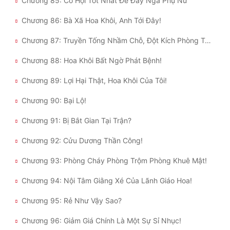
Chương 85: Cơ Hội Tốt Nhất Để Đẩy Ngã Phụ Nữ
Chương 86: Bà Xã Hoa Khôi, Anh Tới Đây!
Chương 87: Truyền Tống Nhầm Chỗ, Đột Kích Phòng Tắm Của Bạo Lực Giáo Hoa!
Chương 88: Hoa Khôi Bất Ngờ Phát Bệnh!
Chương 89: Lợi Hại Thật, Hoa Khôi Của Tôi!
Chương 90: Bại Lộ!
Chương 91: Bị Bắt Gian Tại Trận?
Chương 92: Cửu Dương Thần Công!
Chương 93: Phòng Cháy Phòng Trộm Phòng Khuê Mật!
Chương 94: Nội Tâm Giằng Xé Của Lãnh Giáo Hoa!
Chương 95: Rẻ Như Vậy Sao?
Chương 96: Giảm Giá Chính Là Một Sự Sỉ Nhục!