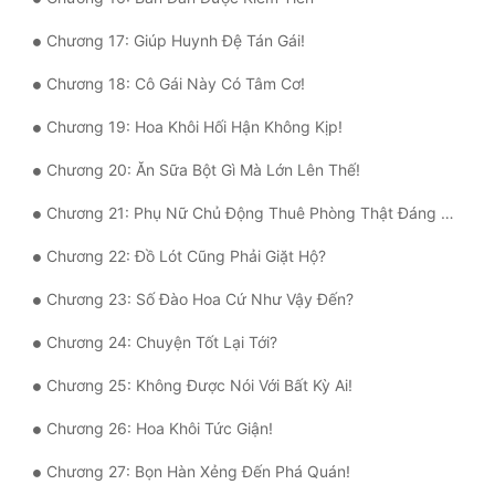
Tu Chân
Chương 17: Giúp Huynh Đệ Tán Gái!
Tu Tiên
Chương 18: Cô Gái Này Có Tâm Cơ!
Tội Phạm
Chương 19: Hoa Khôi Hối Hận Không Kịp!
Vô Địch
Chương 20: Ăn Sữa Bột Gì Mà Lớn Lên Thế!
Võ Hiệp
Chương 21: Phụ Nữ Chủ Động Thuê Phòng Thật Đáng Sợ!
Võng Du
Chương 22: Đồ Lót Cũng Phải Giặt Hộ?
Xuyên Không
Chương 23: Số Đào Hoa Cứ Như Vậy Đến?
Xuyên Nhanh
Chương 24: Chuyện Tốt Lại Tới?
Xuyên Sách
Chương 25: Không Được Nói Với Bất Kỳ Ai!
Xuyên Thư
Chương 26: Hoa Khôi Tức Giận!
Điền Văn
Chương 27: Bọn Hàn Xẻng Đến Phá Quán!