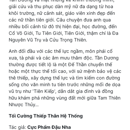
Hài Hước
giải cứu và thu phục dàn mỹ nữ đa dạng từ hoa
khôi trường, nữ cảnh sát, giáo viên xinh đẹp đến
Hệ Thống
các nữ thần tiên giới. Câu chuyện đưa anh qua
Học Đường
nhiều bối cảnh từ đô thị hiện đại, học đường, đến
Cổ Võ Giới, Tu Tiên Giới, Tiên Giới, thậm chí là Đa
Khoa Huyễn
Nguyên Vũ Trụ và Cửu Trọng Thiên.
Khoa Huyễn Không Gian
Anh đối đầu với các thế lực ngầm, môn phái cổ
xưa, tà phái và các âm mưu thâm độc. Tần Dương
Kinh Dị
thường được tiết lộ là một Đế Thần chuyển thế
hoặc một thực thể tối cao, với sứ mệnh bảo vệ các
Kiếm Hiệp
thê thiếp, xây dựng thế lực và tìm kiếm con đường
Kỳ Huyễn
sống cho văn minh tu tiên trước những mối đe dọa
vũ trụ như 'Tiên Kiếp', dẫn dắt gia đình và đồng
Kỳ Ảo
hữu khám phá những vùng đất mới giữa Tam Thiên
Nhược Thủy...
Linh Dị
Tối Cường Thiếp Thân Hệ Thống
Làm Giàu
Tác giả:
Cực Phẩm Đậu Nha
Lịch Sử