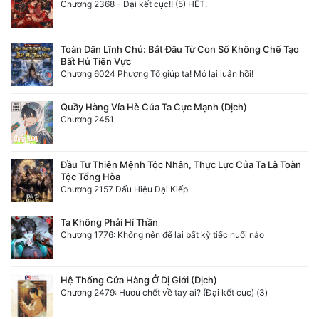
Chương 2368 - Đại kết cục!! (5) HẾT.
Toàn Dân Lĩnh Chủ: Bắt Đầu Từ Con Số Không Chế Tạo
Bất Hủ Tiên Vực
Chương 6024 Phượng Tổ giúp ta! Mở lại luân hồi!
Quầy Hàng Vỉa Hè Của Ta Cực Mạnh (Dịch)
Chương 2451
Đầu Tư Thiên Mệnh Tộc Nhân, Thực Lực Của Ta Là Toàn
Tộc Tổng Hòa
Chương 2157 Dấu Hiệu Đại Kiếp
Ta Không Phải Hí Thần
Chương 1776: Không nên để lại bất kỳ tiếc nuối nào
Hệ Thống Cửa Hàng Ở Dị Giới (Dịch)
Chương 2479: Hươu chết về tay ai? (Đại kết cục) (3)