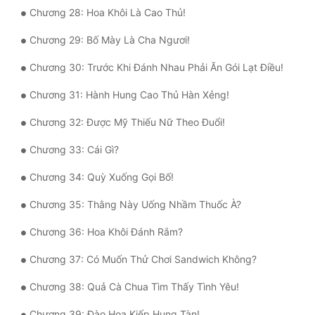
Đô Thị
Chương 28: Hoa Khôi Là Cao Thủ!
Đông Phương
Chương 29: Bố Mày Là Cha Ngươi!
Đông Phương Huyền Huyễn
Chương 30: Trước Khi Đánh Nhau Phải Ăn Gói Lạt Điều!
Đồng Nhân
Chương 31: Hành Hung Cao Thủ Hàn Xẻng!
Chương 32: Được Mỹ Thiếu Nữ Theo Đuổi!
Cẩu Đạo Trường Sinh
Chương 33: Cái Gì?
Ngự Thú
Chương 34: Quỳ Xuống Gọi Bố!
Truyện Nam
Chương 35: Thằng Này Uống Nhầm Thuốc À?
Truyện Nữ
Chương 36: Hoa Khôi Đánh Rắm?
Vô Địch Lưu
Chương 37: Có Muốn Thử Chơi Sandwich Không?
Xây Dựng Thế Lực
Chương 38: Quả Cà Chua Tìm Thấy Tình Yêu!
Chương 39: Đào Hoa Kiếp Hung Tàn!
Đam Mỹ