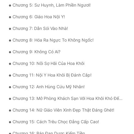
Chương 5: Sư Huynh, Làm Phiền Ngươi!
Quân Sự
Chương 6: Giáo Hoa Nội Y!
Sảng Văn
Chương 7: Dẫn Sói Vào Nhà!
Sắc
Chương 8: Hóa Ra Ngực To Không Ngốc!
Sủng
Chương 9: Không Có Ai?
Thanh Xuân
Chương 10: Nỗi Sợ Hãi Của Hoa Khôi
Tiên Hiệp
Chương 11: Nội Y Hoa Khôi Bị Đánh Cắp!
Tiểu Thuyết
Chương 12: Anh Hùng Cứu Mỹ Nhân!
Trinh Thám
Chương 13: Mở Phòng Khách Sạn Với Hoa Khôi Khó Đến Vậy Sao?
Triều Đấu
Chương 14: Nữ Giáo Viên Xinh Đẹp Thật Đáng Ghét!
Trùng Sinh
Chương 15: Cách Trêu Chọc Đẳng Cấp Cao!
Trọng Sinh
Chương 16: Bán Đan Dược Kiếm Tiền