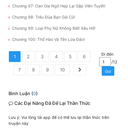
Chương 97: Oan Gia Ngõ Hẹp Lại Gặp Viên Tuyết!
Chương 98: Trêu Đùa Bạn Gái Cũ!
Chương 99: Loại Phụ Nữ Không Biết Xấu Hổ!
Chương 100: Thổ Hào Và Tên Lừa Đảo!
Đi đến
1
2
3
4
5
6
/12
7
8
9
10
Go!
Bình Luận (
0
)
Các Đại Năng Đã Để Lại Thần Thức
Lưu ý: Vui lòng tải app để có thể lưu lại thần thức trên
truyện này