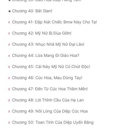
Chương 40: Bắt Gian!
Đẹp
Chương 41: Đập Nát Chiếc Bmw Này Cho Ta!
Đẹp Hiệp
Chương 42: Mỹ Nữ Bị Đùa Giỡn!
Tính Cách Nhân Vật :
Chương 43: Nhục Nhã Mỹ Nữ Đại Lão!
Cơ Trí
Chương 44: Lừa Mang Đi Giáo Hoa?
Sát Phạt Quyết Đoán
Chương 45: Cái Này Mỹ Nữ Có Chút Độc!
Vô Sỉ
Chương 46: Cúc Hoa, Mau Dừng Tay!
Điềm Đạm
Chương 47: Đến Từ Cúc Hoa Thầm Mến!
Chương 48: Lời Thỉnh Cầu Của Hạ Lan
Chương 49: Nỗi Lòng Của Diệp Cúc Hoa
Chương 50: Toan Tính Của Diệp Uyển Băng