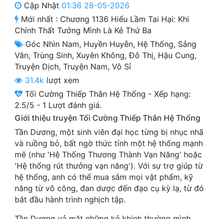
Cập Nhật
01:36 28-05-2026
Cổ Đại
Mới nhất :
Chương 1136 Hiểu Lầm Tai Hại: Khi
Du Hí
Chính Thất Tưởng Mình Là Kẻ Thứ Ba
Góc Nhìn Nam
,
Huyền Huyễn
,
Hệ Thống
,
Sảng
Dã Sử
Văn
,
Trùng Sinh
,
Xuyên Không
,
Đô Thị
,
Hậu Cung
,
Dị Giới
Truyện Dịch
,
Truyện Nam
,
Vô Sỉ
31.4k
lượt xem
Dị Năng
Tối Cường Thiếp Thân Hệ Thống
-
Xếp hạng:
2.5
/
5
-
1
Lượt đánh giá.
Gia Đấu
Giới thiệu truyện Tối Cường Thiếp Thân Hệ Thống
Góc Nhìn Nam
Tần Dương, một sinh viên đại học từng bị nhục nhã
và ruồng bỏ, bất ngờ thức tỉnh một hệ thống mạnh
Góc Nhìn Nữ
mẽ (như 'Hệ Thống Thương Thành Vạn Năng' hoặc
Huyền Huyễn
'Hệ thống rút thưởng vạn năng'). Với sự trợ giúp từ
hệ thống, anh có thể mua sắm mọi vật phẩm, kỹ
Huyền Nghi
năng từ võ công, đan dược đến đạo cụ kỳ lạ, từ đó
bắt đầu hành trình nghịch tập.
Huyền Ảo
Tần Dương vả mặt những kẻ khinh thường mình,