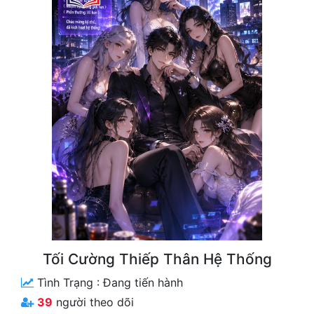
Free
Hậu Cung
Truyện Convert
Truyện Dịch
Truyện Nhập Môn
Truyện ngắn
Xa Lộ Dịch
Cung Đấu
Tối Cường Thiếp Thân Hệ Thống
Cạnh Kỹ
Tình Trạng :
Đang tiến hành
Cổ Tiên Hiệp
39
người theo dõi