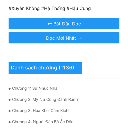
#Xuyên Không #Hệ Thống #Hậu Cung
Mưu Mô
Mạt Thế
Bắt Đầu Đọc
Mỹ Thực
Đọc Mới Nhất
Ngôn Tình
Ngược
Danh sách chương (1136)
Nữ Cường
Nữ Phụ
Chương 1: Sự Nhục Nhã
Phong Thủy - Tâm Linh
Chương 2: Mỹ Nữ Cũng Đánh Rắm?
Phương Tây
Chương 3: Hoa Khôi Cảm Kích!
Phản Phái
Chương 4: Người Đàn Bà Ác Độc
Quan Trường