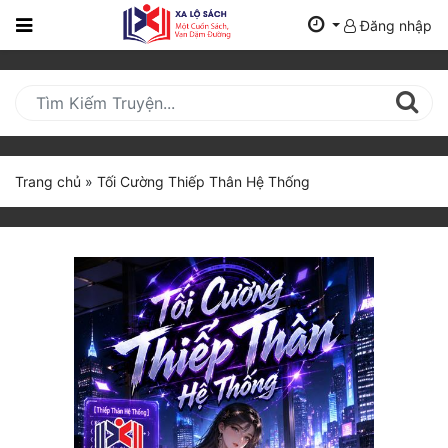
Đăng nhập
Trang
Chủ
Mới
Cập
Nhật
Trang chủ
»
Tối Cường Thiếp Thân Hệ Thống
(current)
BXH
Thể Loại
Tất Cả
Truyện Mới Ra
Hoàn Thành