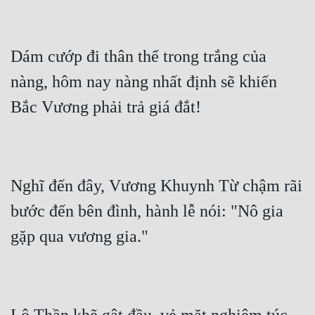
Quân Sự
Sảng Văn
Dám cướp đi thân thể trong trắng của 
Sắc
nàng, hôm nay nàng nhất định sẽ khiến 
Sủng
Thanh Xuân
Tiên Hiệp
Nghĩ đến đây, Vương Khuynh Từ chậm rãi 
Tiểu Thuyết
bước đến bên đình, hành lễ nói: "Nô gia 
Trinh Thám
Triều Đấu
Trùng Sinh
Trọng Sinh