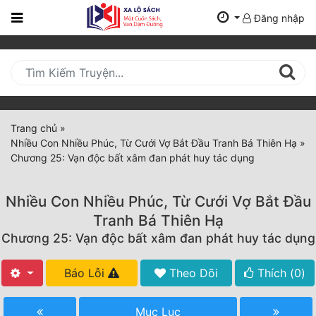
Đăng nhập
Trang
Chủ
Mới
Cập
Nhật
Trang chủ
»
(current)
Nhiều Con Nhiều Phúc, Từ Cưới Vợ Bắt Đầu Tranh Bá Thiên Hạ
»
BXH
Chương 25: Vạn độc bất xâm đan phát huy tác dụng
Thể Loại
Nhiều Con Nhiều Phúc, Từ Cưới Vợ Bắt Đầu
Tranh Bá Thiên Hạ
Tất Cả
Chương 25: Vạn độc bất xâm đan phát huy tác dụng
Truyện Mới Ra
Báo Lỗi
Theo Dõi
Thích (
0
)
Hoàn Thành
Mục Lục