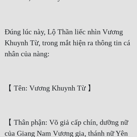
Đô Thị
Đông Phương
Đông Phương Huyền Huyễn
Đúng lúc này, Lộ Thần liếc nhìn Vương 
Đồng Nhân
Khuynh Từ, trong mắt hiện ra thông tin cá 
Cẩu Đạo Trường Sinh
Ngự Thú
Truyện Nam
Truyện Nữ
Vô Địch Lưu
【 Thân phận: Võ giả cấp chín, dưỡng nữ 
Xây Dựng Thế Lực
của Giang Nam Vương gia, thánh nữ Yên 
Đam Mỹ