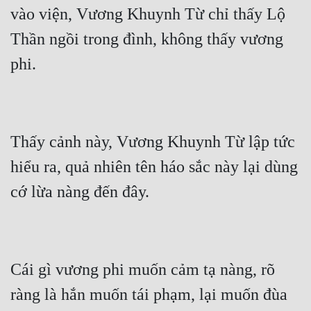
Hài Hước
vào viện, Vương Khuynh Từ chỉ thấy Lộ 
Hệ Thống
Thần ngồi trong đình, không thấy vương 
Học Đường
Khoa Huyễn
Khoa Huyễn Không Gian
Thấy cảnh này, Vương Khuynh Từ lập tức 
Kinh Dị
hiểu ra, quả nhiên tên háo sắc này lại dùng 
Kiếm Hiệp
Kỳ Huyễn
Kỳ Ảo
Linh Dị
Cái gì vương phi muốn cảm tạ nàng, rõ 
Làm Giàu
ràng là hắn muốn tái phạm, lại muốn đùa 
Lịch Sử