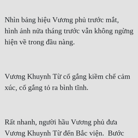
Cổ Đại
Du Hí
Nhìn bảng hiệu Vương phủ trước mắt, 
Dã Sử
hình ảnh nửa tháng trước vẫn không ngừng 
Dị Giới
Dị Năng
Gia Đấu
Vương Khuynh Từ cố gắng kiềm chế cảm 
Góc Nhìn Nam
Góc Nhìn Nữ
Huyền Huyễn
Huyền Nghi
Rất nhanh, người hầu Vương phủ đưa 
Huyền Ảo
Vương Khuynh Từ đến Bắc viện.  Bước 