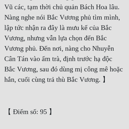
Vũ các, tạm thời chủ quản Bách Hoa lâu. 
Đẹp
Nàng nghe nói Bắc Vương phủ tìm mình, 
Đẹp Hiệp
lập tức nhận ra đây là mưu kế của Bắc 
Vương, nhưng vẫn lựa chọn đến Bắc 
Tính Cách Nhân Vật :
Vương phủ. Đến nơi, nàng cho Nhuyễn 
Cơ Trí
Cân Tán vào ấm trà, định trước hạ độc 
Sát Phạt Quyết Đoán
Bắc Vương, sau đó dùng mị công mê hoặc 
Vô Sỉ
Điềm Đạm