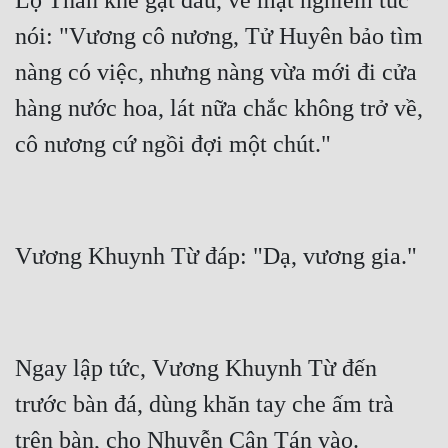
Lộ Thần khẽ gật đầu, vẻ mặt nghiêm túc 
Tu Chân
nói: "Vương cô nương, Tử Huyên bảo tìm 
Tu Tiên
nàng có việc, nhưng nàng vừa mới đi cửa 
Tội Phạm
hàng nước hoa, lát nữa chắc không trở về, 
Vô Địch
Võ Hiệp
Võng Du
Xuyên Không
Xuyên Nhanh
Xuyên Sách
Ngay lập tức, Vương Khuynh Từ đến 
Xuyên Thư
trước bàn đá, dùng khăn tay che ấm trà 
Điền Văn