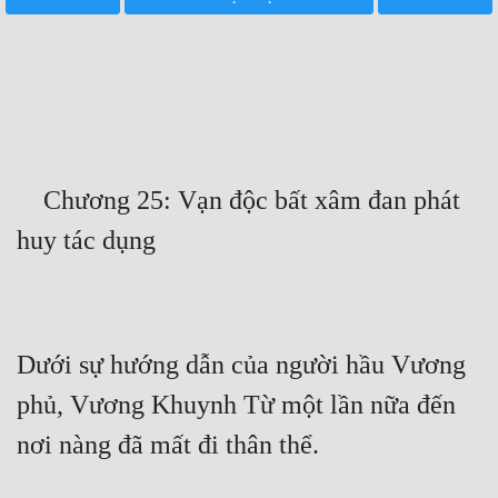
Free
Hậu Cung
Truyện Convert
Truyện Dịch
    Chương 25: Vạn độc bất xâm đan phát 
Truyện Nhập Môn
Truyện ngắn
Xa Lộ Dịch
Dưới sự hướng dẫn của người hầu Vương 
Cung Đấu
phủ, Vương Khuynh Từ một lần nữa đến 
Cạnh Kỹ
Cổ Tiên Hiệp