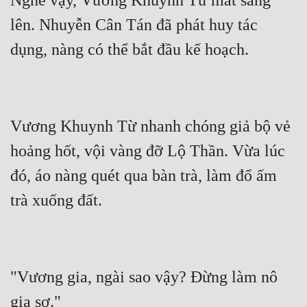
Nghe vậy, Vương Khuynh Từ mắt sáng 
lên. Nhuyễn Cân Tán đã phát huy tác 
Vương Khuynh Từ nhanh chóng giả bộ vẻ 
hoảng hốt, vội vàng đỡ Lộ Thần. Vừa lúc 
đó, áo nàng quét qua bàn trà, làm đổ ấm 
"Vương gia, ngài sao vậy? Đừng làm nô 