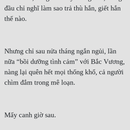
Cổ Đại
đầu chỉ nghĩ làm sao trả thù hắn, giết hắn 
Du Hí
Dã Sử
Dị Giới
Nhưng chỉ sau nửa tháng ngắn ngủi, lần 
Dị Năng
nữa “bồi dưỡng tình cảm” với Bắc Vương, 
Gia Đấu
nàng lại quên hết mọi thống khổ, cả người 
Góc Nhìn Nam
Góc Nhìn Nữ
Huyền Huyễn
Huyền Nghi
Huyền Ảo