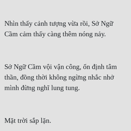
Tu Chân
Tu Tiên
Nhìn thấy cảnh tượng vừa rồi, Sở Ngữ 
Tội Phạm
Vô Địch
Võ Hiệp
Võng Du
Sở Ngữ Cầm vội vận công, ổn định tâm 
thần, đồng thời không ngừng nhắc nhở 
Xuyên Không
Xuyên Nhanh
Xuyên Sách
Xuyên Thư
Điền Văn