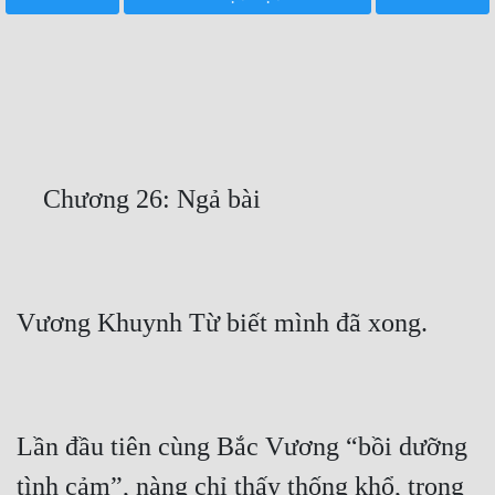
Free
Hậu Cung
Truyện Convert
Truyện Dịch
Truyện Nhập Môn
Truyện ngắn
Xa Lộ Dịch
Cung Đấu
Cạnh Kỹ
Lần đầu tiên cùng Bắc Vương “bồi dưỡng 
Cổ Tiên Hiệp
tình cảm”, nàng chỉ thấy thống khổ, trong 