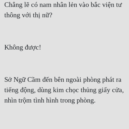
Chẳng lẽ có nam nhân lẻn vào bắc viện tư 
Mưu Mô
Mạt Thế
Mỹ Thực
Ngôn Tình
Ngược
Nữ Cường
Sở Ngữ Cầm đến bên ngoài phòng phát ra 
Nữ Phụ
tiếng động, dùng kim chọc thủng giấy cửa, 
Phong Thủy - Tâm Linh
Phương Tây
Phản Phái
Quan Trường