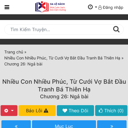
Đăng nhập
Trang
Chủ
Mới
Cập
Nhật
Trang chủ
»
(current)
Nhiều Con Nhiều Phúc, Từ Cưới Vợ Bắt Đầu Tranh Bá Thiên Hạ
»
BXH
Chương 26: Ngả bài
Thể Loại
Nhiều Con Nhiều Phúc, Từ Cưới Vợ Bắt Đầu
Tranh Bá Thiên Hạ
Tất Cả
Chương 26: Ngả bài
Truyện Mới Ra
Báo Lỗi
Theo Dõi
Thích (
0
)
Hoàn Thành
Mục Lục