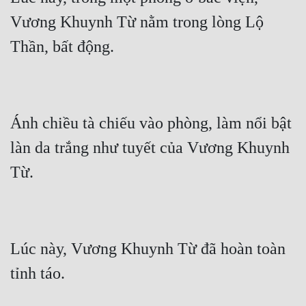
Vương Khuynh Từ nằm trong lòng Lộ 
Đẹp
Đẹp Hiệp
Tính Cách Nhân Vật :
Cơ Trí
Ánh chiều tà chiếu vào phòng, làm nổi bật 
làn da trắng như tuyết của Vương Khuynh 
Sát Phạt Quyết Đoán
Vô Sỉ
Điềm Đạm
Lúc này, Vương Khuynh Từ đã hoàn toàn 