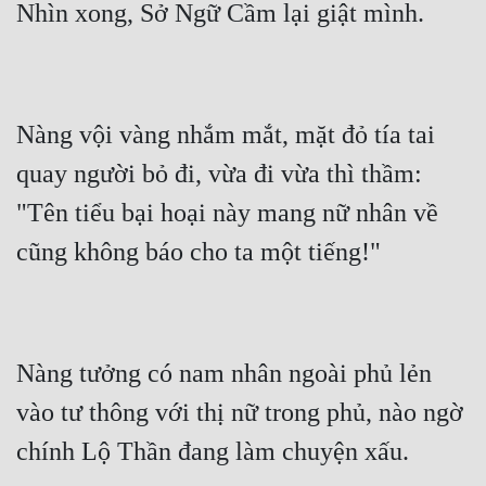
Quân Sự
Sảng Văn
Sắc
Nàng vội vàng nhắm mắt, mặt đỏ tía tai 
Sủng
quay người bỏ đi, vừa đi vừa thì thầm: 
Thanh Xuân
"Tên tiểu bại hoại này mang nữ nhân về 
Tiên Hiệp
Tiểu Thuyết
Trinh Thám
Nàng tưởng có nam nhân ngoài phủ lẻn 
Triều Đấu
vào tư thông với thị nữ trong phủ, nào ngờ 
Trùng Sinh
Trọng Sinh