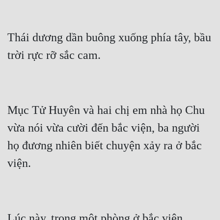
Đô Thị
Đông Phương
Thái dương dần buông xuống phía tây, bầu 
Đông Phương Huyền Huyễn
Đồng Nhân
Cẩu Đạo Trường Sinh
Mục Tử Huyên và hai chị em nhà họ Chu 
Ngự Thú
vừa nói vừa cười đến bắc viện, ba người 
Truyện Nam
họ đương nhiên biết chuyện xảy ra ở bắc 
Truyện Nữ
Vô Địch Lưu
Xây Dựng Thế Lực
Lúc này, trong một phòng ở bắc viện, 
Đam Mỹ