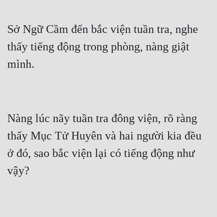
Hài Hước
Hệ Thống
Sở Ngữ Cầm đến bắc viện tuần tra, nghe 
Học Đường
thấy tiếng động trong phòng, nàng giật 
Khoa Huyễn
Khoa Huyễn Không Gian
Kinh Dị
Nàng lúc nãy tuần tra đông viện, rõ ràng 
Kiếm Hiệp
thấy Mục Tử Huyên và hai người kia đều 
Kỳ Huyễn
ở đó, sao bắc viện lại có tiếng động như 
Kỳ Ảo
Linh Dị
Làm Giàu
Lịch Sử