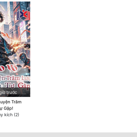
giờ trước
Luyện Trăm
ự Gặp!
y kích (2)