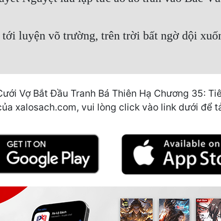
ới luyện võ trường, trên trời bất ngờ dội xuố
Cưới Vợ Bắt Đầu Tranh Bá Thiên Hạ Chương 35: Tiê
của xalosach.com, vui lòng click vào link dưới để t