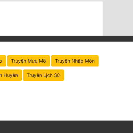
p
Truyện Mưu Mô
Truyện Nhập Môn
n Huyễn
Truyện Lịch Sử