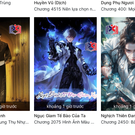
Trùng
Huyền Vũ (Dịch)
Dụng Phụ Ngươi 
Chương 4515 Nên lựa chọn như thế nào?
giờ trước
khoảng 1 giờ trước
khoảng 1 g
ánh
Ngục Giam Tế Bào Của Ta
Nghịch Thiên Đa
Chương 2150: Hung Thụ Nhựa Cây
Chương 2075 Hình Ảnh Màu Xám