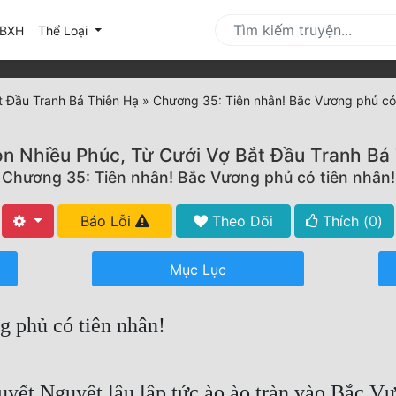
urrent)
BXH
Thể Loại
t Đầu Tranh Bá Thiên Hạ
»
Chương 35: Tiên nhân! Bắc Vương phủ có 
n Nhiều Phúc, Từ Cưới Vợ Bắt Đầu Tranh Bá
Chương 35: Tiên nhân! Bắc Vương phủ có tiên nhân!
Báo Lỗi
Theo Dõi
Thích (
0
)
Mục Lục
 phủ có tiên nhân!
yết Nguyệt lâu lập tức ào ào tràn vào Bắc V