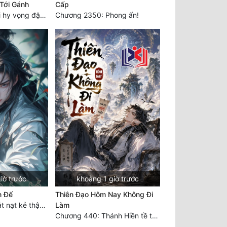
Tới Gánh
Cấp
Chương 400: Mọi hy vọng đặt trên Tô Mặc!
Chương 2350: Phong ấn!
iờ trước
khoảng 1 giờ trước
n Đế
Thiên Đạo Hôm Nay Không Đi
Chương 2450: Bắt nạt kẻ thật thà
Làm
Chương 440: Thánh Hiền tề tụ, cháy Nguyên Hỏa chủng (3)