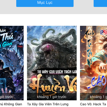
Mục Lục
giờ trước
khoảng 1 giờ trước
khoảng 1 g
hú Không Gian
Ta Xây Gia Viên Trên Lưng
Cao Võ: Hack Ta 