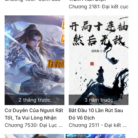
Chương 2181: Đại kết cục
Quân Sự
Sảng Văn
Sắc
Sủng
Thanh Xuân
Tiên Hiệp
Tiểu Thuyết
Trinh Thám
2 tháng trước
3 năm trước
Triều Đấu
Cơ Duyên Của Ngươi Rất
Bắt Đầu 10 Lần Rút Sau
Tốt, Ta Vui Lòng Nhận
Đó Vô Địch
Trùng Sinh
Chương 7530: Đại Lục Khởi Nguyên – Kiến Thành 71
Chương 2511 - Đại kết cục, Phiên ngoại thiên: Chư thiên quy nhất giới, vĩnh hằng thế giới. Hết!
Trọng Sinh