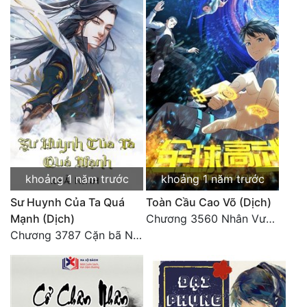
Tu Chân
Tu Tiên
Tội Phạm
Vô Địch
Võ Hiệp
Võng Du
khoảng 1 năm trước
khoảng 1 năm trước
Xuyên Không
Sư Huynh Của Ta Quá
Toàn Cầu Cao Võ (Dịch)
Xuyên Nhanh
Mạnh (Dịch)
Chương 3560 Nhân Vương trở về - END
Chương 3787 Cặn bã Nam Thiên Đạo
Xuyên Sách
Xuyên Thư
Điền Văn