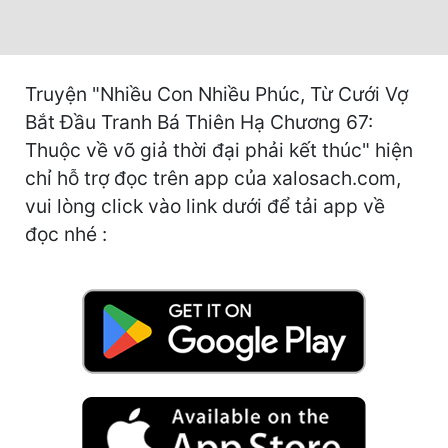
Cổ Đại
Du Hí
Truyện "Nhiều Con Nhiều Phúc, Từ Cưới Vợ
Dã Sử
Bắt Đầu Tranh Bá Thiên Hạ Chương 67:
Dị Giới
Thuộc về võ giả thời đại phải kết thúc" hiện
Dị Năng
chỉ hỗ trợ đọc trên app của xalosach.com,
vui lòng click vào link dưới để tải app về
Gia Đấu
đọc nhé :
Góc Nhìn Nam
Góc Nhìn Nữ
Huyền Huyễn
Huyền Nghi
Huyền Ảo