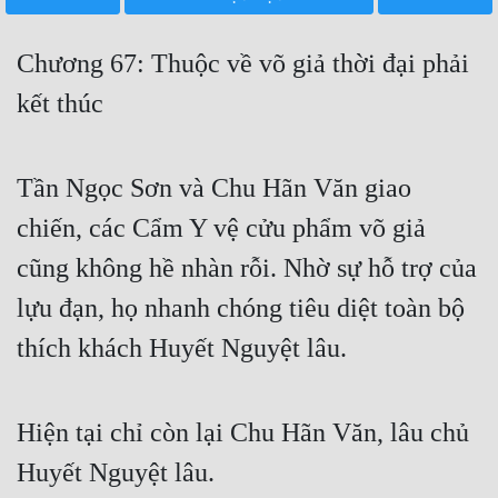
Free
Chương 67: Thuộc về võ giả thời đại phải
Hậu Cung
kết thúc
Truyện Convert
Truyện Dịch
Tần Ngọc Sơn và Chu Hãn Văn giao
Truyện Nhập Môn
chiến, các Cẩm Y vệ cửu phẩm võ giả
Truyện ngắn
cũng không hề nhàn rỗi. Nhờ sự hỗ trợ của
Xa Lộ Dịch
lựu đạn, họ nhanh chóng tiêu diệt toàn bộ
thích khách Huyết Nguyệt lâu.
Cung Đấu
Cạnh Kỹ
Hiện tại chỉ còn lại Chu Hãn Văn, lâu chủ
Huyết Nguyệt lâu.
Cổ Tiên Hiệp