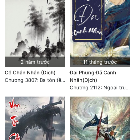
Đô Thị
Đông Phương
Đông Phương Huyền Huyễn
Đồng Nhân
2 năm trước
11 tháng trước
Cẩu Đạo Trường Sinh
Cổ Chân Nhân (Dịch)
Đại Phụng Đả Canh
Ngự Thú
Chương 3807: Ba tôn tề công Thiên Đình (2)
Nhân(Dịch)
Chương 2112: Ngoại truyện 3 - Tiệc mừng công
Truyện Nam
Truyện Nữ
Vô Địch Lưu
Xây Dựng Thế Lực
Đam Mỹ