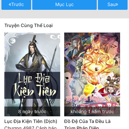
Trước
Mục Lục
Sau
Mưu Mô
Mạt Thế
Truyện Cùng Thể Loại
Mỹ Thực
Ngôn Tình
Ngược
Nữ Cường
Nữ Phụ
Phong Thủy - Tâm Linh
Phương Tây
8 ngày trước
khoảng 1 năm trước
Phản Phái
Lục Địa Kiện Tiên (Dịch)
Đồ Đệ Của Ta Đều Là
Quan Trường
Chương 4987 Cảnh báo
Trùm Phản Diện