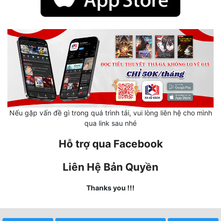
Hài Hước
Hệ Thống
Học Đường
Khoa Huyễn
Khoa Huyễn Không Gian
Kinh Dị
Nếu gặp vấn đề gì trong quá trình tải, vui lòng liên hệ cho mình
Kiếm Hiệp
qua link sau nhé
Kỳ Huyễn
Hỗ trợ qua Facebook
Kỳ Ảo
Liên Hệ Bản Quyền
Linh Dị
Thanks you !!!
Làm Giàu
Lịch Sử