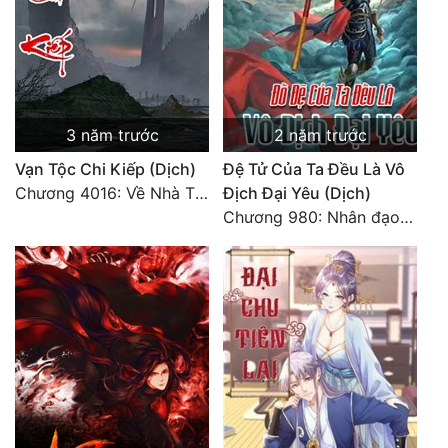
Đẹp
Đẹp Hiệp
Tính Cách Nhân Vật :
3 năm trước
2 năm trước
Vạn Tộc Chi Kiếp (Dịch)
Đệ Tử Của Ta Đều Là Vô
Cơ Trí
Chương 4016: Về Nhà Thôi... (Đại Kết Cục)
Địch Đại Yêu (Dịch)
Sát Phạt Quyết Đoán
Chương 980: Nhân đạo thành Thánh (4). HẾT.
Vô Sỉ
Điềm Đạm