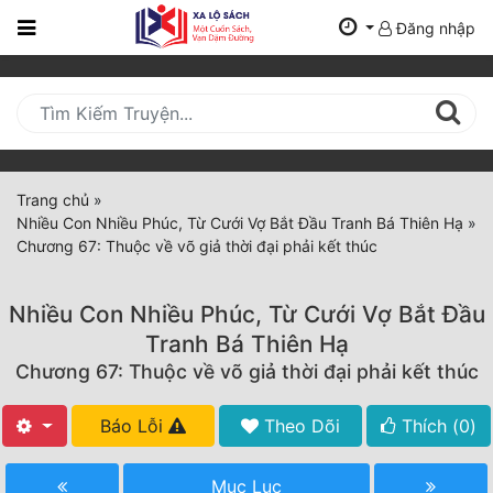
Đăng nhập
Trang
Chủ
Mới
Cập
Nhật
Trang chủ
»
(current)
Nhiều Con Nhiều Phúc, Từ Cưới Vợ Bắt Đầu Tranh Bá Thiên Hạ
»
BXH
Chương 67: Thuộc về võ giả thời đại phải kết thúc
Thể Loại
Nhiều Con Nhiều Phúc, Từ Cưới Vợ Bắt Đầu
Tranh Bá Thiên Hạ
Tất Cả
Chương 67: Thuộc về võ giả thời đại phải kết thúc
Truyện Mới Ra
Báo Lỗi
Theo Dõi
Thích (
0
)
Hoàn Thành
Mục Lục