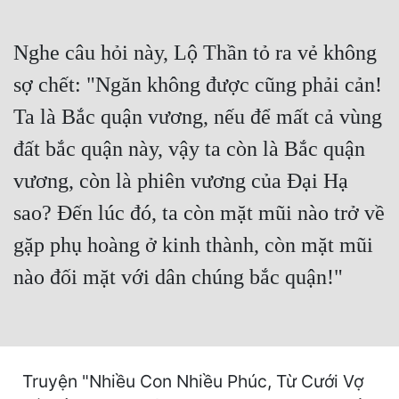
Cổ Đại
Du Hí
Nghe câu hỏi này, Lộ Thần tỏ ra vẻ không
sợ chết: "Ngăn không được cũng phải cản!
Dã Sử
Ta là Bắc quận vương, nếu để mất cả vùng
Dị Giới
đất bắc quận này, vậy ta còn là Bắc quận
Dị Năng
vương, còn là phiên vương của Đại Hạ
Gia Đấu
sao? Đến lúc đó, ta còn mặt mũi nào trở về
Góc Nhìn Nam
gặp phụ hoàng ở kinh thành, còn mặt mũi
Góc Nhìn Nữ
nào đối mặt với dân chúng bắc quận!"
Huyền Huyễn
Huyền Nghi
Huyền Ảo
Truyện "Nhiều Con Nhiều Phúc, Từ Cưới Vợ