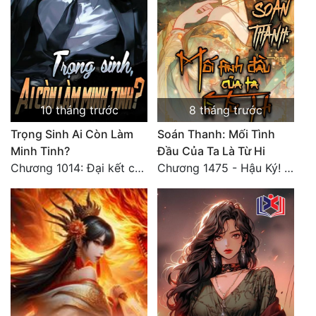
Đẹp
Đẹp Hiệp
Tính Cách Nhân Vật :
10 tháng trước
8 tháng trước
Cơ Trí
Trọng Sinh Ai Còn Làm
Soán Thanh: Mối Tình
Minh Tinh?
Đầu Của Ta Là Từ Hi
Sát Phạt Quyết Đoán
Chương 1014: Đại kết cục 2
Chương 1475 - Hậu Ký! Kết cục tốt đẹp! (HẾT)
Vô Sỉ
Điềm Đạm