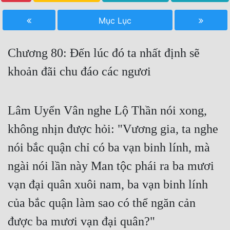
Free
Mục Lục
Hậu Cung
Chương 80: Đến lúc đó ta nhất định sẽ
Truyện Convert
khoản đãi chu đáo các ngươi
Truyện Dịch
Truyện Nhập Môn
Lâm Uyển Vân nghe Lộ Thần nói xong,
Truyện ngắn
không nhịn được hỏi: "Vương gia, ta nghe
Xa Lộ Dịch
nói bắc quận chỉ có ba vạn binh lính, mà
ngài nói lần này Man tộc phái ra ba mươi
Cung Đấu
vạn đại quân xuôi nam, ba vạn binh lính
Cạnh Kỹ
của bắc quận làm sao có thể ngăn cản
Cổ Tiên Hiệp
được ba mươi vạn đại quân?"