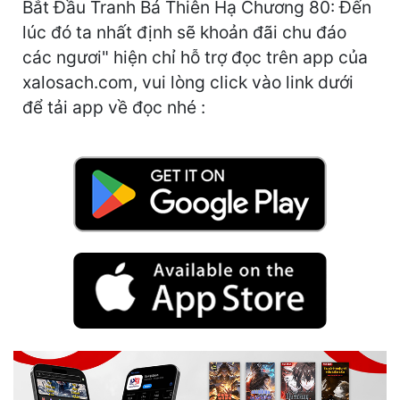
Bắt Đầu Tranh Bá Thiên Hạ Chương 80: Đến
Hài Hước
lúc đó ta nhất định sẽ khoản đãi chu đáo
Hệ Thống
các ngươi" hiện chỉ hỗ trợ đọc trên app của
Học Đường
xalosach.com, vui lòng click vào link dưới
để tải app về đọc nhé :
Khoa Huyễn
Khoa Huyễn Không Gian
Kinh Dị
Kiếm Hiệp
Kỳ Huyễn
Kỳ Ảo
Linh Dị
Làm Giàu
Lịch Sử