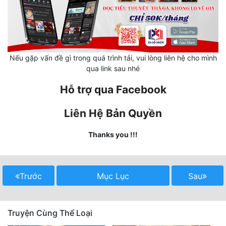
Mưu Mô
Mạt Thế
Nếu gặp vấn đề gì trong quá trình tải, vui lòng liên hệ cho mình
Mỹ Thực
qua link sau nhé
Ngôn Tình
Hỗ trợ qua Facebook
Ngược
Liên Hệ Bản Quyền
Nữ Cường
Thanks you !!!
Nữ Phụ
Phong Thủy - Tâm Linh
Trước
Mục Lục
Sau
Phương Tây
Phản Phái
Truyện Cùng Thể Loại
Quan Trường