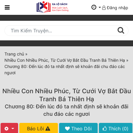
Đăng nhập
Trang
Chủ
Mới
Cập
Nhật
Trang chủ
»
(current)
Nhiều Con Nhiều Phúc, Từ Cưới Vợ Bắt Đầu Tranh Bá Thiên Hạ
»
BXH
Chương 80: Đến lúc đó ta nhất định sẽ khoản đãi chu đáo các
ngươi
Thể Loại
Nhiều Con Nhiều Phúc, Từ Cưới Vợ Bắt Đầu
Tất Cả
Tranh Bá Thiên Hạ
Chương 80: Đến lúc đó ta nhất định sẽ khoản đãi
Truyện Mới Ra
chu đáo các ngươi
Hoàn Thành
Báo Lỗi
Theo Dõi
Thích (
0
)