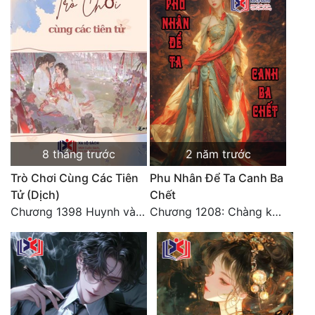
Đô Thị
Đông Phương
Đông Phương Huyền Huyễn
Đồng Nhân
Cẩu Đạo Trường Sinh
8 tháng trước
2 năm trước
Ngự Thú
Trò Chơi Cùng Các Tiên
Phu Nhân Để Ta Canh Ba
Tử (Dịch)
Chết
Truyện Nam
Chương 1398 Huynh và muội (Đại kết cục)
Chương 1208: Chàng không được từ chối ta! (Đại kết cục) (3)
Truyện Nữ
Vô Địch Lưu
Xây Dựng Thế Lực
Đam Mỹ