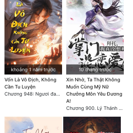
Tu Chân
Tu Tiên
Tội Phạm
Vô Địch
Võ Hiệp
Võng Du
khoảng 1 năm trước
10 tháng trước
Xuyên Không
Vốn Là Vô Địch, Không
Xin Nhờ, Ta Thật Không
Cần Tu Luyện
Muốn Cùng Mỹ Nữ
Xuyên Nhanh
Chương 948: Ngươi đang uy hiếp ta?
Chưởng Môn Yêu Đương
A!
Xuyên Sách
Chương 900. Lý Thánh Tử cực khổ! (2)
Xuyên Thư
Điền Văn