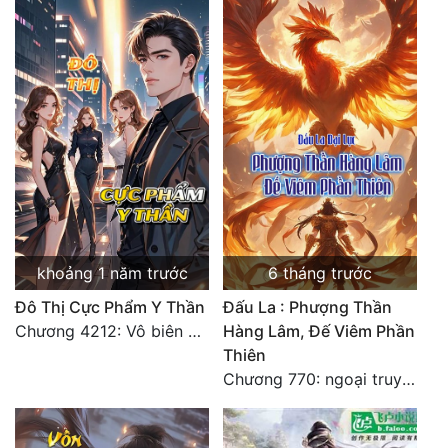
Quân Sự
Sảng Văn
Sắc
Sủng
Thanh Xuân
Tiên Hiệp
Tiểu Thuyết
khoảng 1 năm trước
6 tháng trước
Đô Thị Cực Phẩm Y Thần
Đấu La : Phượng Thần
Trinh Thám
Chương 4212: Vô biên hắc ám
Hàng Lâm, Đế Viêm Phần
Triều Đấu
Thiên
Chương 770: ngoại truyện tổng hợp
Trùng Sinh
Trọng Sinh