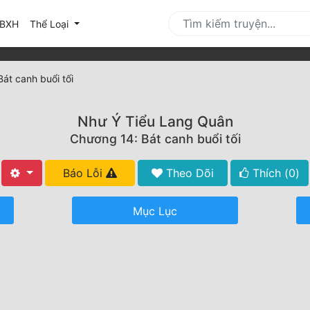
urrent)
BXH
Thể Loại
át canh buổi tối
Như Ý Tiểu Lang Quân
Chương 14: Bát canh buổi tối
Báo Lỗi
Theo Dõi
Thích (
0
)
Mục Lục