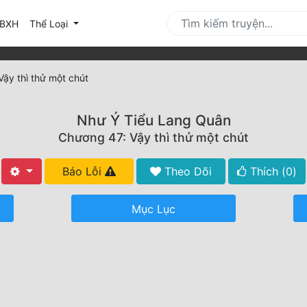
urrent)
BXH
Thể Loại
ậy thì thử một chút
Như Ý Tiểu Lang Quân
Chương 47: Vậy thì thử một chút
Báo Lỗi
Theo Dõi
Thích (
0
)
Mục Lục