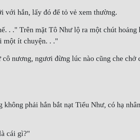
ế. . ." Trên mặt Tô Như lộ ra một chút hoảng h
cô nương, ngươi đừng lúc nào cũng che chở c
ng không phải hắn bắt nạt Tiểu Như, có hạ nhâ