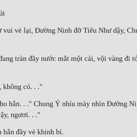
ư vui vẻ lại, Đường Ninh đỡ Tiểu Như dậy, C
g tràn đầy nước mắt một cái, vội vàng đi tới,
ho hắn. . ." Chung Ý nhíu mày nhìn Đường Ninh