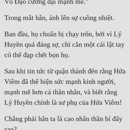
Hài Hước
Hệ Thống
Học Đường
Ban đầu, họ chuẩn bị chạy trốn, bởi vì Lý 
Khoa Huyễn
Huyền quá đáng sợ, chỉ cần một cái lật tay 
Khoa Huyễn Không Gian
Kinh Dị
Sau khi tin tức từ quận thành đến rằng Hứa 
Kiếm Hiệp
Viêm đã thể hiện sức mạnh kinh người, 
Kỳ Huyễn
mạnh mẽ hơn cả thần nhân, và biết rằng 
Kỳ Ảo
Linh Dị
Chẳng phải hắn ta là cao nhân thần bí đấy 
Làm Giàu
Lịch Sử