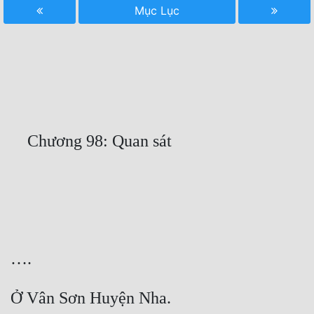
Mục Lục
Free
Hậu Cung
Truyện Convert
Truyện Dịch
Truyện Nhập Môn
Truyện ngắn
Xa Lộ Dịch
Cung Đấu
Cạnh Kỹ
Cổ Tiên Hiệp