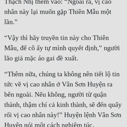
Thạch Nhị thêm vào: “Ngoài ra, vị cao 
Đô Thị
nhân này lại muốn gặp Thiên Mẫu một 
Đông Phương
Đông Phương Huyền Huyễn
“Vậy thì hãy truyền tin này cho Thiên 
Đồng Nhân
Mẫu, để cô ấy tự mình quyết định,” người 
Cẩu Đạo Trường Sinh
Ngự Thú
“Thêm nữa, chúng ta không nên tiết lộ tin 
Truyện Nam
tức về vị cao nhân ở Vân Sơn Huyện ra 
Truyện Nữ
bên ngoài. Nếu không, người từ quận 
thành, thậm chí cả kinh thành, sẽ đến quấy 
Vô Địch Lưu
rối vị cao nhân này!” Huyện lệnh Vân Sơn 
Xây Dựng Thế Lực
Đam Mỹ