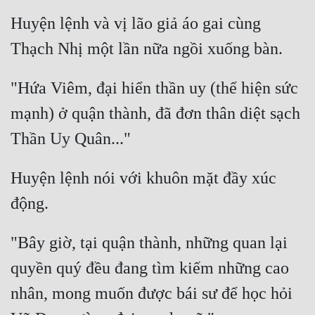
Cổ Đại
Huyện lệnh và vị lão giả áo gai cùng 
Du Hí
Dã Sử
"Hứa Viêm, đại hiển thần uy (thể hiện sức 
Dị Giới
mạnh) ở quận thành, đã đơn thân diệt sạch 
Dị Năng
Gia Đấu
Huyện lệnh nói với khuôn mặt đầy xúc 
Góc Nhìn Nam
Góc Nhìn Nữ
Huyền Huyễn
"Bây giờ, tại quận thành, những quan lại 
Huyền Nghi
quyền quý đều đang tìm kiếm những cao 
nhân, mong muốn được bái sư để học hỏi 
Huyền Ảo