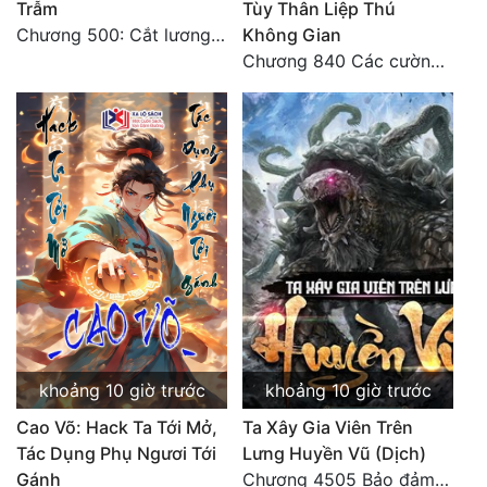
Trẫm
Tùy Thân Liệp Thú
Chương 500: Cắt lương thực là có thể thu hồi Macao (1)
Không Gian
Chương 840 Các cường giả Hằng Tinh cấp khác đâu?
khoảng 10 giờ trước
khoảng 10 giờ trước
Cao Võ: Hack Ta Tới Mở,
Ta Xây Gia Viên Trên
Tác Dụng Phụ Ngươi Tới
Lưng Huyền Vũ (Dịch)
Gánh
Chương 4505 Bảo đảm nhất.