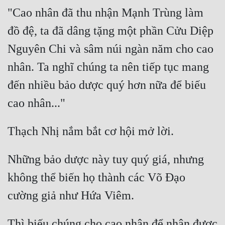
"Cao nhân đã thu nhận Mạnh Trùng làm 
Quân Sự
đồ đệ, ta đã dâng tặng một phần Cửu Diệp 
Sảng Văn
Nguyên Chi và sâm núi ngàn năm cho cao 
Sắc
nhân. Ta nghĩ chúng ta nên tiếp tục mang 
Sủng
đến nhiều bảo dược quý hơn nữa để biếu 
Thanh Xuân
Tiên Hiệp
Tiểu Thuyết
Trinh Thám
Những bảo dược này tuy quý giá, nhưng 
không thể biến họ thành các Võ Đạo 
Triều Đấu
Trùng Sinh
Trọng Sinh
Thì biếu chúng cho cao nhân để nhận được 