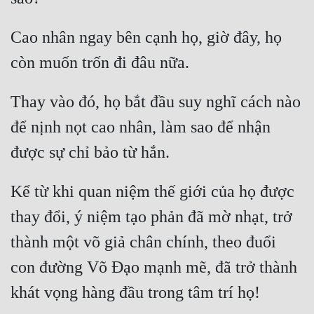
Mưu Mô
Cao nhân ngay bên cạnh họ, giờ đây, họ 
Mạt Thế
Mỹ Thực
Thay vào đó, họ bắt đầu suy nghĩ cách nào 
Ngôn Tình
để nịnh nọt cao nhân, làm sao để nhận 
Ngược
Nữ Cường
Kể từ khi quan niệm thế giới của họ được 
Nữ Phụ
thay đổi, ý niệm tạo phản đã mờ nhạt, trở 
Phong Thủy - Tâm Linh
thành một võ giả chân chính, theo đuổi 
Phương Tây
con đường Võ Đạo mạnh mẽ, đã trở thành 
Phản Phái
Quan Trường