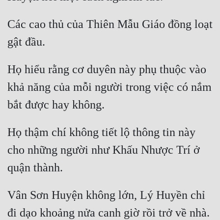
Đẹp
Các cao thủ của Thiên Mẫu Giáo đồng loạt 
Đẹp Hiệp
Tính Cách Nhân Vật :
Họ hiểu rằng cơ duyên này phụ thuộc vào 
khả năng của mỗi người trong việc có nắm 
Cơ Trí
Sát Phạt Quyết Đoán
Vô Sỉ
Họ thậm chí không tiết lộ thông tin này 
Điềm Đạm
cho những người như Khấu Nhược Trí ở 
Vân Sơn Huyện không lớn, Lý Huyền chỉ 