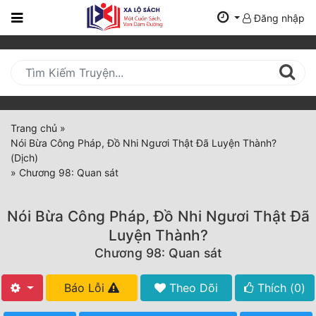
Đăng nhập
Trang
Chủ
Mới
Cập
Nhật
Trang chủ
»
(current)
Nói Bừa Công Pháp, Đồ Nhi Ngươi Thật Đã Luyện Thành?
BXH
(Dịch)
»
Chương 98: Quan sát
Thể Loại
Nói Bừa Công Pháp, Đồ Nhi Ngươi Thật Đã
Tất Cả
Luyện Thành?
Chương 98: Quan sát
Truyện Mới Ra
Hoàn Thành
Báo Lỗi
Theo Dõi
Thích (
0
)