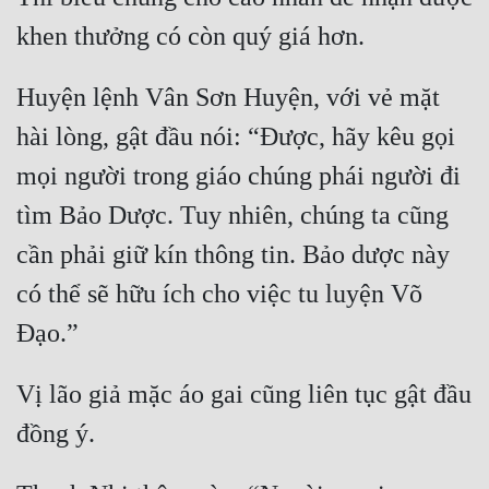
Tu Chân
Tu Tiên
Huyện lệnh Vân Sơn Huyện, với vẻ mặt 
Tội Phạm
hài lòng, gật đầu nói: “Được, hãy kêu gọi 
Vô Địch
mọi người trong giáo chúng phái người đi 
Võ Hiệp
tìm Bảo Dược. Tuy nhiên, chúng ta cũng 
Võng Du
cần phải giữ kín thông tin. Bảo dược này 
Xuyên Không
có thể sẽ hữu ích cho việc tu luyện Võ 
Xuyên Nhanh
Xuyên Sách
Vị lão giả mặc áo gai cũng liên tục gật đầu 
Xuyên Thư
Điền Văn