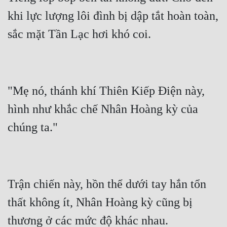
khi lực lượng lôi đình bị dập tắt hoàn toàn, 
Đẹp
Đẹp Hiệp
Tính Cách Nhân Vật :
Cơ Trí
"Mẹ nó, thánh khí Thiên Kiếp Điện này, 
hình như khắc chế Nhân Hoàng kỳ của 
Sát Phạt Quyết Đoán
Vô Sỉ
Điềm Đạm
Trận chiến này, hồn thể dưới tay hắn tổn 
thất không ít, Nhân Hoàng kỳ cũng bị 