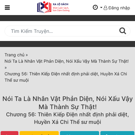
Đăng nhập
Trang
Chủ
Mới
Cập
Nhật
Trang chủ
»
(current)
Nói Ta Là Nhân Vật Phản Diện, Nói Xấu Vậy Mà Thành Sự Thật!
BXH
»
Chương 56: Thiên Kiếp Điện nhất định phải diệt, Huyền Xá Chi
Thể Loại
Thể sư muội
Nói Ta Là Nhân Vật Phản Diện, Nói Xấu Vậy
Tất Cả
Mà Thành Sự Thật!
Truyện Mới Ra
Chương 56: Thiên Kiếp Điện nhất định phải diệt,
Huyền Xá Chi Thể sư muội
Hoàn Thành