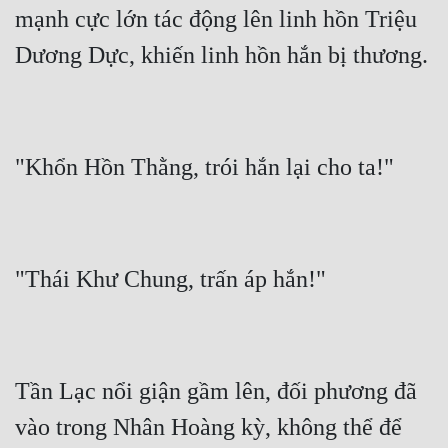
Cổ Đại
mạnh cực lớn tác động lên linh hồn Triệu 
Du Hí
Dã Sử
Dị Giới
Dị Năng
Gia Đấu
Góc Nhìn Nam
Góc Nhìn Nữ
Huyền Huyễn
Huyền Nghi
Tần Lạc nổi giận gầm lên, đối phương đã 
Huyền Ảo
vào trong Nhân Hoàng kỳ, không thể để 