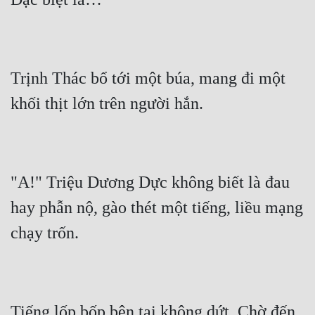
Đô Thị
Đông Phương
Đông Phương Huyền Huyễn
Trịnh Thác bổ tới một búa, mang đi một 
Đồng Nhân
Cẩu Đạo Trường Sinh
Ngự Thú
"A!" Triệu Dương Dực không biết là đau 
Truyện Nam
hay phẫn nộ, gào thét một tiếng, liều mạng 
Truyện Nữ
Vô Địch Lưu
Xây Dựng Thế Lực
Tiếng lốp bốp bên tai không dứt. Chờ đến 
Đam Mỹ