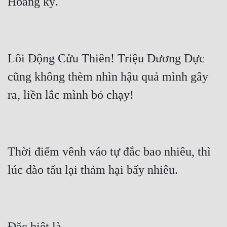
Tu Chân
Tu Tiên
Tội Phạm
Lôi Động Cửu Thiên! Triệu Dương Dực 
Vô Địch
cũng không thèm nhìn hậu quả mình gây 
Võ Hiệp
Võng Du
Xuyên Không
Thời điểm vênh váo tự đắc bao nhiêu, thì 
Xuyên Nhanh
Xuyên Sách
Xuyên Thư
Điền Văn