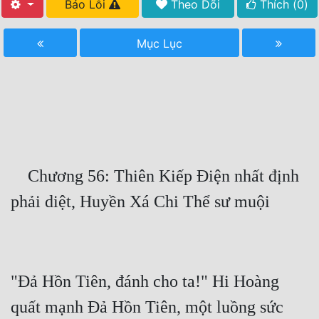
Báo Lỗi
Theo Dõi
Thích (
0
)
Free
Mục Lục
Hậu Cung
Truyện Convert
Truyện Dịch
Truyện Nhập Môn
Truyện ngắn
    Chương 56: Thiên Kiếp Điện nhất định 
Xa Lộ Dịch
Cung Đấu
Cạnh Kỹ
"Đả Hồn Tiên, đánh cho ta!" Hi Hoàng 
Cổ Tiên Hiệp
quất mạnh Đả Hồn Tiên, một luồng sức 