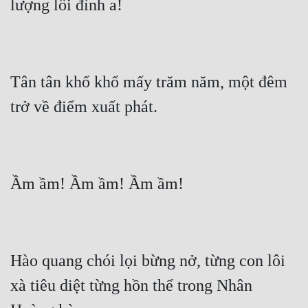
Quân Sự
Sảng Văn
Sắc
Tân tân khổ khổ mấy trăm năm, một đêm 
Sủng
Thanh Xuân
Tiên Hiệp
Tiểu Thuyết
Trinh Thám
Triều Đấu
Hào quang chói lọi bừng nở, từng con lôi 
Trùng Sinh
xà tiêu diệt từng hồn thể trong Nhân 
Trọng Sinh