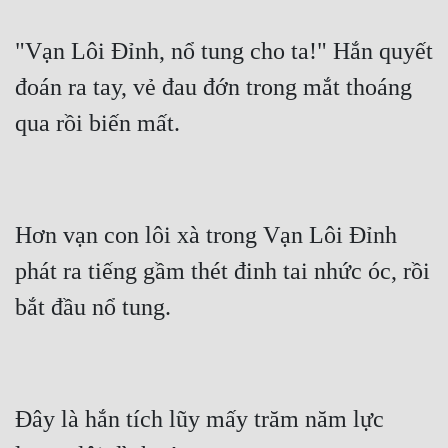
Mưu Mô
"Vạn Lôi Đỉnh, nổ tung cho ta!" Hắn quyết 
Mạt Thế
đoán ra tay, vẻ đau đớn trong mắt thoáng 
Mỹ Thực
Ngôn Tình
Ngược
Hơn vạn con lôi xà trong Vạn Lôi Đỉnh 
Nữ Cường
phát ra tiếng gầm thét đinh tai nhức óc, rồi 
Nữ Phụ
Phong Thủy - Tâm Linh
Phương Tây
Phản Phái
Đây là hắn tích lũy mấy trăm năm lực 
Quan Trường