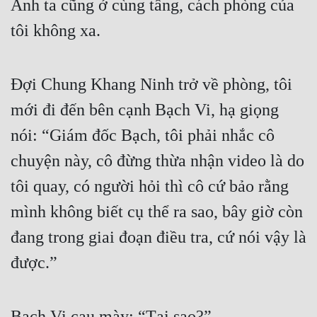
Anh ta cũng ở cùng tầng, cách phòng của 
Tu Chân
tôi không xa.
Tu Tiên
Tội Phạm
Đợi Chung Khang Ninh trở về phòng, tôi 
Vô Địch
mới đi đến bên cạnh Bạch Vi, hạ giọng 
Võ Hiệp
nói: “Giám đốc Bạch, tôi phải nhắc cô 
Võng Du
chuyện này, cô đừng thừa nhận video là do 
tôi quay, có người hỏi thì cô cứ bảo rằng 
Xuyên Không
mình không biết cụ thể ra sao, bây giờ còn 
Xuyên Nhanh
đang trong giai đoạn điều tra, cứ nói vậy là 
Xuyên Sách
được.”
Xuyên Thư
Điền Văn
Bạch Vi cau mày: “Tại sao?”