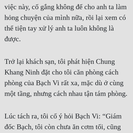
Hài Hước
việc này, cố gắng không để cho anh ta làm 
Hệ Thống
hỏng chuyện của mình nữa, rồi lại xem có 
Học Đường
thể tiện tay xử lý anh ta luôn không là 
Khoa Huyễn
được.
Khoa Huyễn Không Gian
Trở lại khách sạn, tôi phát hiện Chung 
Kinh Dị
Khang Ninh đặt cho tôi căn phòng cách 
Kiếm Hiệp
phòng của Bạch Vi rất xa, mặc dù ở cùng 
Kỳ Huyễn
một tầng, nhưng cách nhau tận tám phòng.
Kỳ Ảo
Linh Dị
Lúc tách ra, tôi cố ý hỏi Bạch Vi: “Giám 
Làm Giàu
đốc Bạch, tôi còn chưa ăn cơm tối, cũng 
Lịch Sử