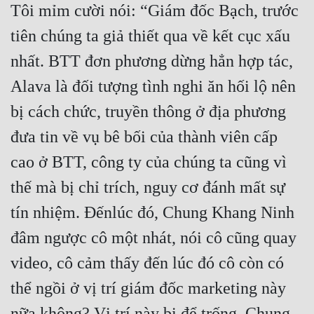
Tôi mỉm cười nói: “Giám đốc Bạch, trước 
tiên chúng ta giả thiết qua về kết cục xấu 
nhất. BTT đơn phương dừng hẳn hợp tác, 
Alava là đối tượng tình nghi ăn hối lộ nên 
bị cách chức, truyền thông ở địa phương 
đưa tin về vụ bê bối của thành viên cấp 
cao ở BTT, công ty của chúng ta cũng vì 
thế mà bị chỉ trích, nguy cơ đánh mất sự 
tín nhiệm. Đếnlúc đó, Chung Khang Ninh 
đâm ngược cô một nhát, nói cô cũng quay 
video, cô cảm thấy đến lúc đó cô còn có 
thể ngồi ở vị trí giám đốc marketing này 
nữa không? Vị trí này bị để trống, Chung 