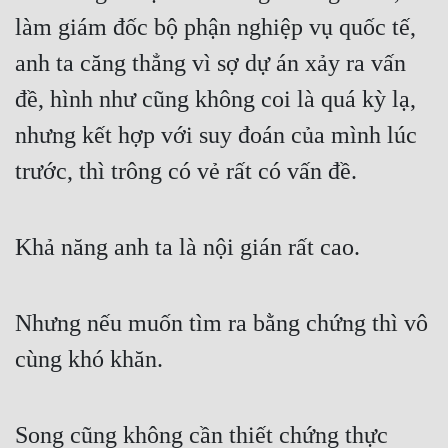
Cổ Đại
làm giám đốc bộ phận nghiệp vụ quốc tế, 
Du Hí
anh ta căng thẳng vì sợ dự án xảy ra vấn 
Dã Sử
đề, hình như cũng không coi là quá kỳ lạ, 
nhưng kết hợp với suy đoán của mình lúc 
Dị Giới
trước, thì trông có vẻ rất có vấn đề.
Dị Năng
Gia Đấu
Khả năng anh ta là nội gián rất cao.
Góc Nhìn Nam
Góc Nhìn Nữ
Nhưng nếu muốn tìm ra bằng chứng thì vô 
Huyền Huyễn
cùng khó khăn.
Huyền Nghi
Huyền Ảo
Song cũng không cần thiết chứng thực 