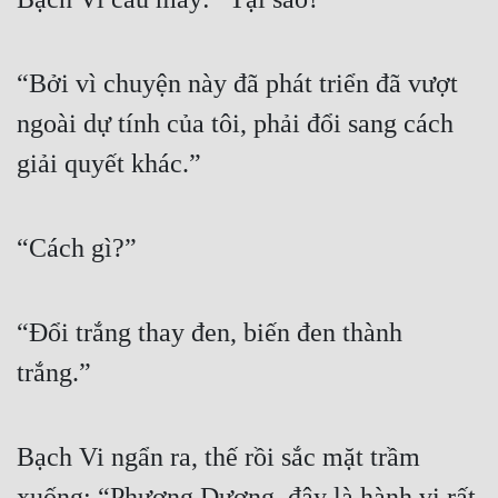
Đô Thị
Đông Phương
“Bởi vì chuyện này đã phát triển đã vượt 
Đông Phương Huyền Huyễn
ngoài dự tính của tôi, phải đổi sang cách 
Đồng Nhân
giải quyết khác.”
Cẩu Đạo Trường Sinh
“Cách gì?”
Ngự Thú
Truyện Nam
“Đổi trắng thay đen, biến đen thành 
Truyện Nữ
trắng.”
Vô Địch Lưu
Bạch Vi ngẩn ra, thế rồi sắc mặt trầm 
Xây Dựng Thế Lực
xuống: “Phương Dương, đây là hành vi rất 
Đam Mỹ