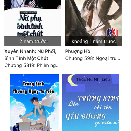
2 năm trước
khoảng 1 năm trước
Xuyên Nhanh: Nữ Phối,
Phượng Hồ
Bình Tĩnh Một Chút
Chương 598: Ngoại truyện: Tiểu Tiểu Ký
Chương 5819: Phiên ngoại: Trở lại STARS [HẾT]