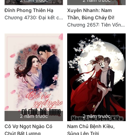
2 năm trước
2 năm trước
Đỉnh Phong Thiên Hạ
Xuyên Nhanh: Nam
Chương 4730: Đại kết cục
Thần, Bùng Cháy Đi!
Chương 2657: Tiên Vốn Vô Lương (15). HẾT.
2 năm trước
2 năm trước
Cô Vợ Ngọt Ngào Có
Nam Chủ Bệnh Kiều,
Chút Bất Lương
Sủng Lên Trời