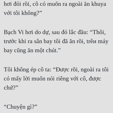
hơi đói rồi, cô có muốn ra ngoài ăn khuya 
Mưu Mô
với tôi không?”
Mạt Thế
Mỹ Thực
Bạch Vi hơi do dự, sau đó lắc đầu: “Thôi, 
Ngôn Tình
trước khi ra sân bay tôi đã ăn rồi, trêи máy 
bay cũng ăn một chút.”
Ngược
Nữ Cường
Tôi không ép cô ta: “Được rồi, ngoài ra tôi 
Nữ Phụ
có mấy lời muốn nói riêng với cô, được 
Phong Thủy - Tâm Linh
chứ?”
Phương Tây
Phản Phái
“Chuyện gì?”
Quan Trường