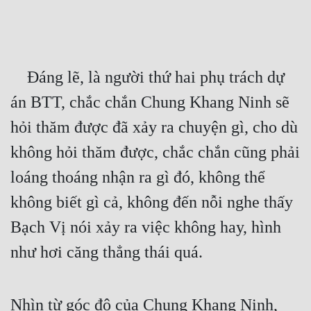
Free
Hậu Cung
    Đáng lẽ, là người thứ hai phụ trách dự 
Truyện Convert
án BTT, chắc chắn Chung Khang Ninh sẽ 
Truyện Dịch
hỏi thăm được đã xảy ra chuyện gì, cho dù 
Truyện Nhập Môn
không hỏi thăm được, chắc chắn cũng phải 
Truyện ngắn
loáng thoáng nhận ra gì đó, không thể 
Xa Lộ Dịch
không biết gì cả, không đến nỗi nghe thấy 
Bạch Vị nói xảy ra việc không hay, hình 
Cung Đấu
như hơi căng thẳng thái quá.
Cạnh Kỹ
Cổ Tiên Hiệp
Nhìn từ góc độ của Chung Khang Ninh, 