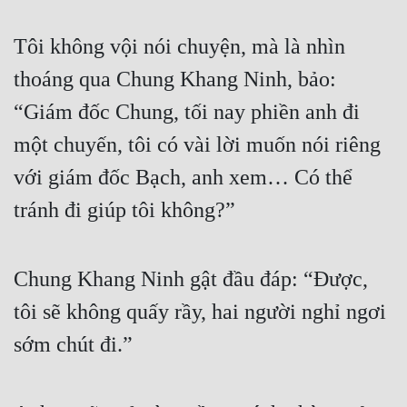
Quân Sự
Tôi không vội nói chuyện, mà là nhìn 
Sảng Văn
thoáng qua Chung Khang Ninh, bảo: 
Sắc
“Giám đốc Chung, tối nay phiền anh đi 
Sủng
một chuyến, tôi có vài lời muốn nói riêng 
Thanh Xuân
với giám đốc Bạch, anh xem… Có thể 
tránh đi giúp tôi không?”
Tiên Hiệp
Tiểu Thuyết
Chung Khang Ninh gật đầu đáp: “Được, 
Trinh Thám
tôi sẽ không quấy rầy, hai người nghỉ ngơi 
Triều Đấu
sớm chút đi.”
Trùng Sinh
Trọng Sinh