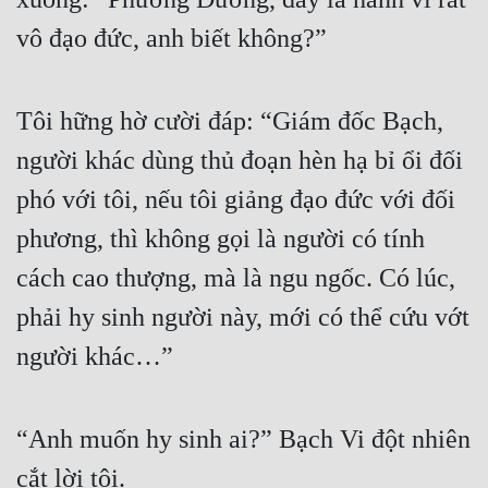
vô đạo đức, anh biết không?”
Đẹp
Đẹp Hiệp
Tôi hững hờ cười đáp: “Giám đốc Bạch, 
Tính Cách Nhân Vật :
người khác dùng thủ đoạn hèn hạ bỉ ổi đối 
Cơ Trí
phó với tôi, nếu tôi giảng đạo đức với đối 
Sát Phạt Quyết Đoán
phương, thì không gọi là người có tính 
cách cao thượng, mà là ngu ngốc. Có lúc, 
Vô Sỉ
phải hy sinh người này, mới có thể cứu vớt 
Điềm Đạm
người khác…”
“Anh muốn hy sinh ai?” Bạch Vi đột nhiên 
cắt lời tôi.