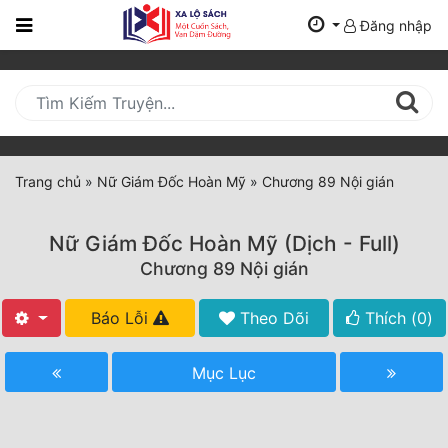
Đăng nhập
Trang
Chủ
Mới
Cập
Nhật
Trang chủ
»
Nữ Giám Đốc Hoàn Mỹ
»
Chương 89 Nội gián
(current)
BXH
Nữ Giám Đốc Hoàn Mỹ (Dịch - Full)
Thể Loại
Chương 89 Nội gián
Báo Lỗi
Theo Dõi
Thích (
0
)
Tất Cả
Truyện Mới Ra
Mục Lục
Hoàn Thành