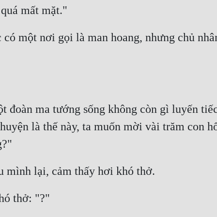
 quá mất mặt."
 có một nơi gọi là man hoang, nhưng chủ nhân
t đoàn ma tướng sống không còn gì luyến tiếc
Chuyện là thế này, ta muốn mời vài trăm con hổ
g?"
 mình lại, cảm thấy hơi khó thở.
ó thở: "?"