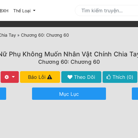
urrent)
BXH
Thể Loại
Chia Tay
»
Chương 60: Chương 60
Nữ Phụ Không Muốn Nhân Vật Chính Chia Ta
Chương 60: Chương 60
Báo Lỗi
Theo Dõi
Thích (
0
)
Mục Lục