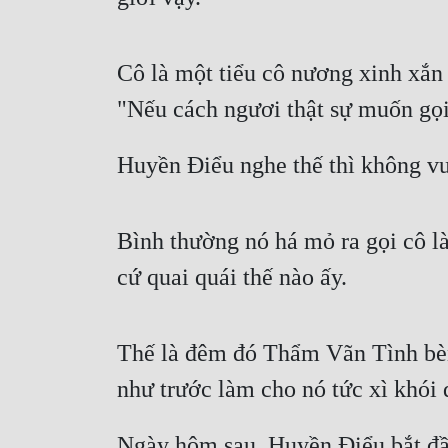
Cô là một tiểu cô nương xinh xắn 
"Nếu cách ngươi thật sự muốn gọi 
Huyền Điểu nghe thế thì không vu
Bình thường nó há mỏ ra gọi cô là
cứ quai quái thế nào ấy.
Thế là đêm đó Thẩm Vãn Tình bèn 
như trước làm cho nó tức xì khói 
Ngày hôm sau, Huyền Điểu bắt đầu