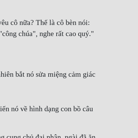
êu cô nữa? Thế là cô bèn nói: 
"công chúa", nghe rất cao quý."
nhiên bắt nó sửa miệng cảm giác 
ến nó về hình dạng con bồ câu 
 cung chủ đại nhân, ngài đã ăn 