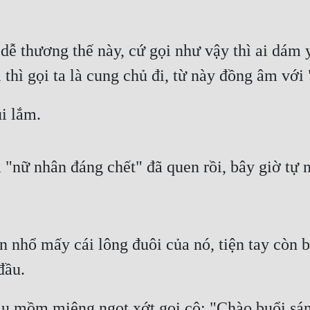
dễ thương thế này, cứ gọi như vậy thì ai dám y
thì gọi ta là cung chủ đi, từ này đồng âm với 
i lắm.
 "nữ nhân đáng chết" đã quen rồi, bây giờ tự 
nhổ mấy cái lông đuôi của nó, tiện tay còn bi
đầu.
 mồm miệng ngọt xớt gọi cô: "Chào buổi sáng