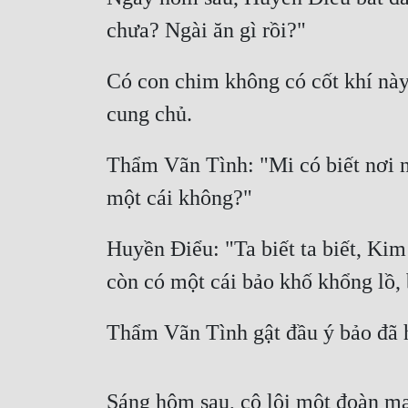
chưa? Ngài ăn gì rồi?"
Có con chim không có cốt khí này
cung chủ.
Thẩm Vãn Tình: "Mi có biết nơi nà
một cái không?"
Huyền Điểu: "Ta biết ta biết, K
còn có một cái bảo khố khổng lồ, 
Thẩm Vãn Tình gật đầu ý bảo đã 
Sáng hôm sau, cô lôi một đoàn ma