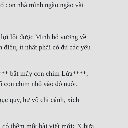
ổ con nhà mình ngào ngào vài 
lợi lôi được Minh hổ vương về 
điệu, ít nhất phải có đủ các yếu 
*** bắt mấy con chim Lửa****, 
hổ con chim nhỏ vào đó nuôi.
uy, hư vô chi cảnh, xích 
 có thêm một bài viết mới: "Chưa 