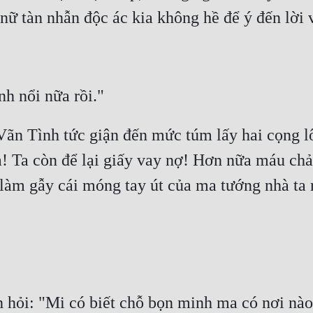
nữ tàn nhẫn độc ác kia không hề để ý đến lời 
nh nổi nữa rồi."
 Vãn Tình tức giận đến mức túm lấy hai cọng l
 Ta còn để lại giấy vay nợ! Hơn nữa máu chảy
làm gẫy cái móng tay út của ma tướng nhà ta 
hỏi: "Mi có biết chỗ bọn minh ma có nơi nào 