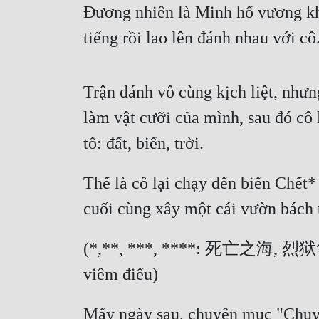
Đương nhiên là Minh hổ vương kh
tiếng rồi lao lên đánh nhau với cô
Trận đánh vô cùng kịch liệt, như
làm vật cưỡi của mình, sau đó cô l
tố: đất, biển, trời.
Thế là cô lại chạy đến biển Chế
cuối cùng xây một cái vườn bách t
(*,**, ***, ****: 死亡之海, 烈狱龟, 
viêm điểu)
Mấy ngày sau, chuyên mục "Chuyện