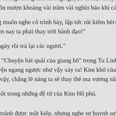
uốn mượn khoảng vài trăm vài nghìn bảo khí c
uốn nghe cô trình bày, lập tức rút kiếm hét:
 nay ta phải thay trời hành đạo!"
ày rồi trả lại các ngươi."
"Chuyện bát quái của giang hồ" trong Tu Linh
yện ngang ngược như vậy xảy ra! Kim khố của
vậy, chẳng lẽ nàng ta sẽ thay thế ma vương nă
 một trong những đệ tử của Kim Hổ phủ.
tránh được một kiếp, nhưng nghe sư huynh sư t