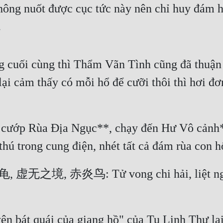
ông nuốt được cục tức này nên chỉ huy đám h
.
ng cuối cùng thì Thẩm Vãn Tình cũng đã thuận 
ại cảm thấy có mỗi hổ để cưỡi thôi thì hơi đơn 
t* cướp Rùa Địa Ngục**, chạy đến Hư Vô cảnh
hú trong cung điện, nhét tất cả đám rùa con 
虚无之境, 赤炎鸟: Tử vong chi hải, liệt ngục q
 bát quái của giang hồ" của Tu Linh Thư lại