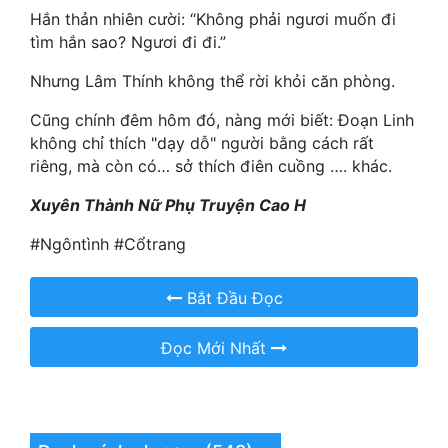
Hắn thản nhiên cười: “Không phải ngươi muốn đi
Quân Sự
tìm hắn sao? Ngươi đi đi.”
Sảng Văn
Nhưng Lâm Thính không thể rời khỏi căn phòng.
Sắc
Cũng chính đêm hôm đó, nàng mới biết: Đoạn Linh
không chỉ thích "dạy dỗ" người bằng cách rất
Sủng
riêng, mà còn có… sở thích điên cuồng …. khác.
Thanh Xuân
Xuyên Thành Nữ Phụ Truyện Cao H
Tiên Hiệp
#Ngôntình #Cổtrang
Tiểu Thuyết
Bắt Đầu Đọc
Trinh Thám
Đọc Mới Nhất
Triều Đấu
Trùng Sinh
Trọng Sinh