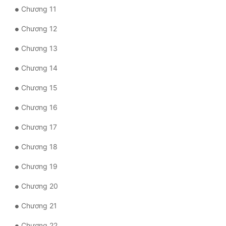
Đô Thị
Chương 11
Đông Phương
Chương 12
Đông Phương Huyền Huyễn
Chương 13
Chương 14
Đồng Nhân
Chương 15
Cẩu Đạo Trường Sinh
Chương 16
Ngự Thú
Chương 17
Truyện Nam
Chương 18
Truyện Nữ
Chương 19
Vô Địch Lưu
Chương 20
Chương 21
Xây Dựng Thế Lực
Chương 22
Đam Mỹ