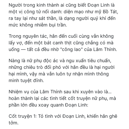
Hài Hước
Người trong kinh thành ai cũng biết Đoạn Linh là
một vị công tử nổi danh: diện mạo như mỹ Bồ Tát,
Hệ Thống
ra tay lại như sát thần, là dạng người quý khí đến
mức không nhiễm bụi trần.
Học Đường
Trong nguyên tác, hắn đến cuối cùng vẫn không
Khoa Huyễn
lấy vợ, đến một bát canh thịt cũng chẳng có mà
Khoa Huyễn Không Gian
uống — tất cả đều nhờ "công lao" của Lâm Thính.
Kinh Dị
Nàng là nữ phụ độc ác và ngu xuẩn tiêu chuẩn,
những chiêu trò đối phó với hắn đều là hại người
Kiếm Hiệp
hại mình, vậy mà vẫn luôn tự nhận mình thông
minh tuyệt đỉnh.
Kỳ Huyễn
Nhiệm vụ của Lâm Thính sau khi xuyên vào là...
Kỳ Ảo
hoàn thành lại các tình tiết cốt truyện nữ phụ, mà
phần lớn đều xoay quanh Đoạn Linh:
Linh Dị
Cốt truyện 1: Tỏ tình với Đoạn Linh, khiến hắn ghê
Làm Giàu
tởm.
Lịch Sử