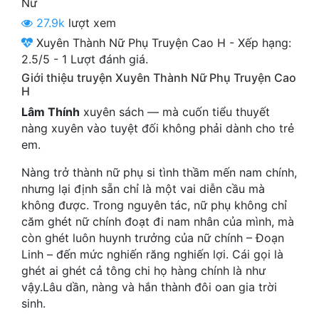
Nữ
Cổ Đại
27.9k
lượt xem
Du Hí
Xuyên Thành Nữ Phụ Truyện Cao H
-
Xếp hạng:
2.5
/
5
-
1
Lượt đánh giá.
Dã Sử
Giới thiệu truyện Xuyên Thành Nữ Phụ Truyện Cao
H
Dị Giới
Lâm Thính
xuyên sách — mà cuốn tiểu thuyết
Dị Năng
nàng xuyên vào tuyệt đối không phải dành cho trẻ
em.
Gia Đấu
Nàng trở thành nữ phụ si tình thầm mến nam chính,
Góc Nhìn Nam
nhưng lại định sẵn chỉ là một vai diễn cầu mà
không được. Trong nguyên tác, nữ phụ không chỉ
Góc Nhìn Nữ
căm ghét nữ chính đoạt đi nam nhân của mình, mà
còn ghét luôn huynh trưởng của nữ chính – Đoạn
Huyền Huyễn
Linh – đến mức nghiến răng nghiến lợi. Cái gọi là
Huyền Nghi
ghét ai ghét cả tông chi họ hàng chính là như
vậy.Lâu dần, nàng và hắn thành đôi oan gia trời
Huyền Ảo
sinh.