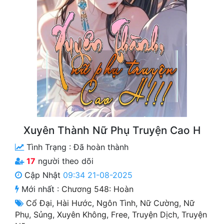
Free
Hậu Cung
Truyện Convert
Truyện Dịch
Truyện Nhập Môn
Truyện ngắn
Xuyên Thành Nữ Phụ Truyện Cao H
Xa Lộ Dịch
Tình Trạng :
Đã hoàn thành
17
người theo dõi
Cung Đấu
Cập Nhật
09:34 21-08-2025
Mới nhất :
Chương 548: Hoàn
Cạnh Kỹ
Cổ Đại
,
Hài Hước
,
Ngôn Tình
,
Nữ Cường
,
Nữ
Cổ Tiên Hiệp
Phụ
,
Sủng
,
Xuyên Không
,
Free
,
Truyện Dịch
,
Truyện