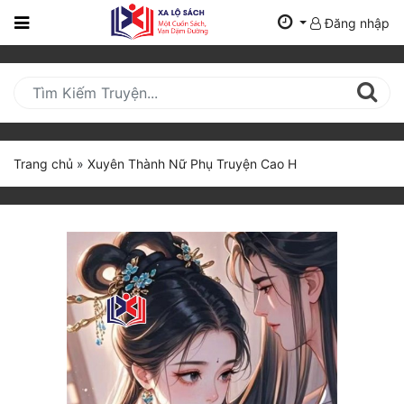
Đăng nhập
Trang
Chủ
Mới
Cập
Nhật
Trang chủ
»
Xuyên Thành Nữ Phụ Truyện Cao H
(current)
BXH
Thể Loại
Tất Cả
Truyện Mới Ra
Hoàn Thành