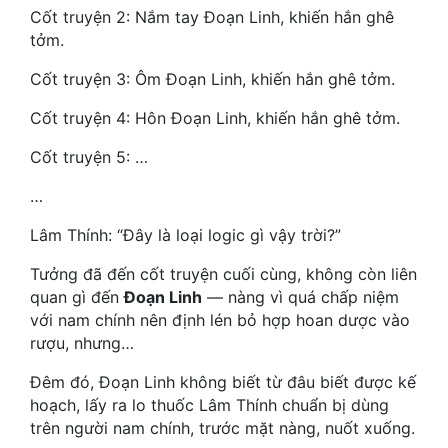
Cốt truyện 2: Nắm tay Đoạn Linh, khiến hắn ghê
tởm.
Mưu Mô
Cốt truyện 3: Ôm Đoạn Linh, khiến hắn ghê tởm.
Mạt Thế
Cốt truyện 4: Hôn Đoạn Linh, khiến hắn ghê tởm.
Mỹ Thực
Cốt truyện 5: …
Ngôn Tình
…
Ngược
Lâm Thính: “Đây là loại logic gì vậy trời?”
Nữ Cường
Tưởng đã đến cốt truyện cuối cùng, không còn liên
Nữ Phụ
quan gì đến
Đoạn Linh
— nàng vì quá chấp niệm
với nam chính nên định lén bỏ hợp hoan dược vào
Phong Thủy - Tâm Linh
rượu, nhưng…
Phương Tây
Đêm đó, Đoạn Linh không biết từ đâu biết được kế
Phản Phái
hoạch, lấy ra lo thuốc Lâm Thính chuẩn bị dùng
trên người nam chính, trước mặt nàng, nuốt xuống.
Quan Trường