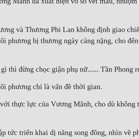
ơng Mãnh đã xuất hiện vô số vết máu, nhuộm 
ơng và Thương Phi Lan không định giao chiến
i phương bị thương ngày càng nặng, cho đến k
với thực lực của Vương Mãnh, cho dù không th