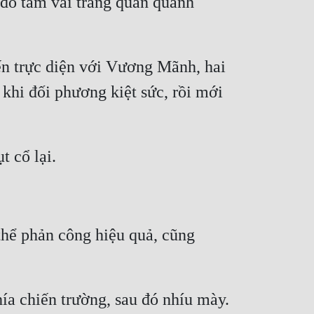
đỏ tấm vải trắng quấn quanh 
 trực diện với Vương Mãnh, hai 
hi đối phương kiệt sức, rồi mới 
ể phản công hiệu quả, cũng 