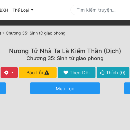
urrent)
BXH
Thể Loại
)
»
Chương 35: Sinh tử giao phong
Nương Tử Nhà Ta Là Kiếm Thần (Dịch)
Chương 35: Sinh tử giao phong
Báo Lỗi
Theo Dõi
Thích (
0
)
Mục Lục