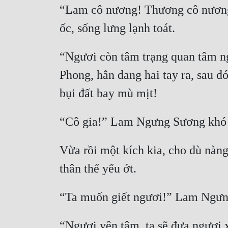
“Lam cô nương! Thương cô nương!”
“Ngươi còn tâm trạng quan tâm ng
Phong, hắn dang hai tay ra, sau đó 
Vừa rồi một kích kia, cho dù nàng
“Ngươi yên tâm, ta sẽ đưa ngươi 