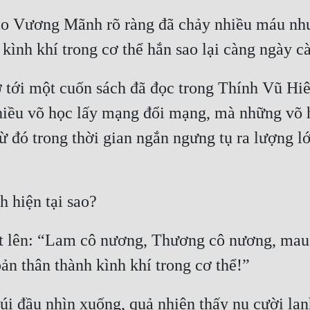
sao Vương Mãnh rõ ràng đã chảy nhiều máu như 
tới một cuốn sách đã đọc trong Thính Vũ Hiên 
hiều võ học lấy mạng đổi mạng, mà những võ h
từ đó trong thời gian ngắn ngưng tụ ra lượng l
t lên: “Lam cô nương, Thương cô nương, mau c
cúi đầu nhìn xuống, quả nhiên thấy nụ cười lạ