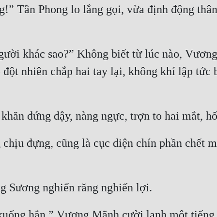
 Tần Phong lo lắng gọi, vừa định động thân, 
ười khác sao?” Không biết từ lúc nào, Vương
đột nhiên chắp hai tay lại, không khí lập tức b
 chịu đựng, cũng là cục diện chín phần chết mộ
xuống hắn.” Vương Mãnh cười lạnh một tiếng, l