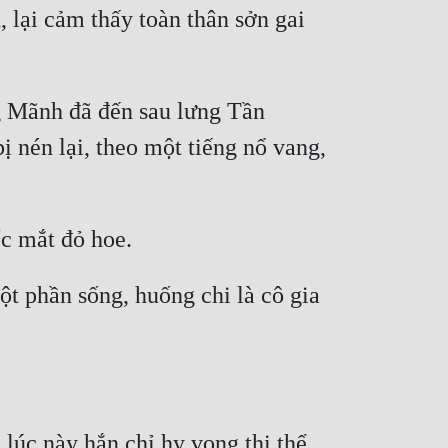
lại cảm thấy toàn thân sởn gai 
 Mãnh đã đến sau lưng Tần 
ị nén lại, theo một tiếng nổ vang, 
t phần sống, huống chi là cô gia 
úc này hắn chỉ hy vọng thi thể 