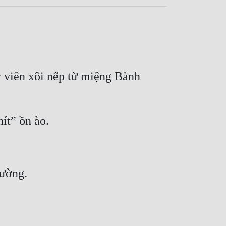
 viên xôi nếp từ miệng Bành 
hít” ồn ào.
hường.