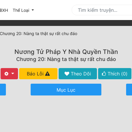
urrent)
BXH
Thể Loại
Chương 20: Nàng ta thật sự rất chu đáo
Nương Tử Pháp Y Nhà Quyền Thần
Chương 20: Nàng ta thật sự rất chu đáo
Báo Lỗi
Theo Dõi
Thích (
0
)
Mục Lục