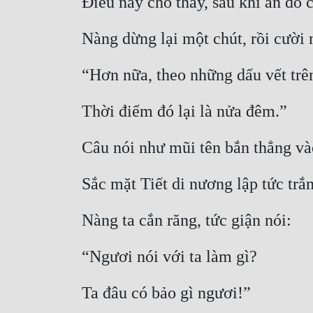
Điều này cho thấy, sau khi ăn đồ 
Nàng dừng lại một chút, rồi cười 
“Hơn nữa, theo những dấu vết trên
Thời điểm đó lại là nửa đêm.”
Câu nói như mũi tên bắn thẳng và
Sắc mặt Tiết di nương lập tức trắ
Nàng ta cắn răng, tức giận nói:
“Ngươi nói với ta làm gì?
Ta đâu có bảo gì ngươi!”