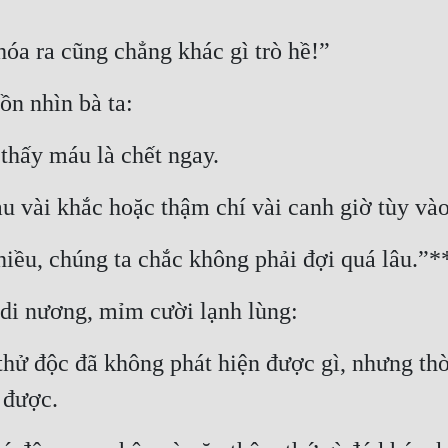
óa ra cũng chẳng khác gì trò hề!”
ồn nhìn bà ta:
thấy máu là chết ngay.
au vài khắc hoặc thậm chí vài canh giờ tùy và
hiều, chúng ta chắc không phải đợi quá lâu.”*
 di nương, mỉm cười lạnh lùng:
thử độc đã không phát hiện được gì, nhưng thờ
n được.