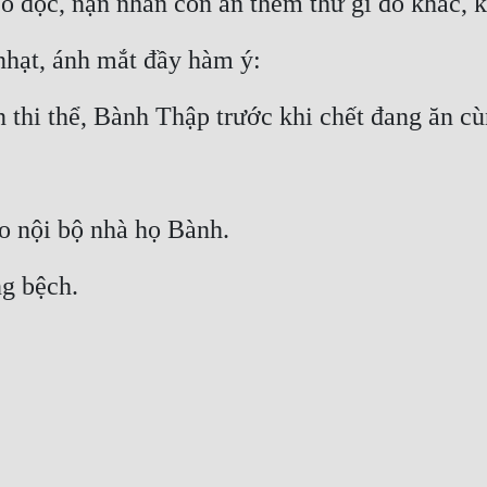
có độc, nạn nhân còn ăn thêm thứ gì đó khác, 
nhạt, ánh mắt đầy hàm ý:
 thi thể, Bành Thập trước khi chết đang ăn c
o nội bộ nhà họ Bành.
ng bệch.