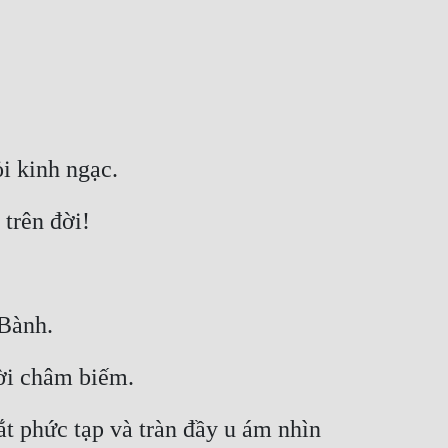
i kinh ngạc.
 trên đời!
 Bành.
ời châm biếm.
t phức tạp và tràn đầy u ám nhìn 