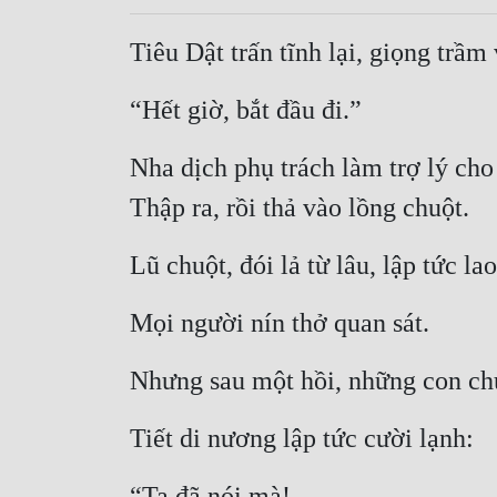
Tiêu Dật trấn tĩnh lại, giọng trầm
“Hết giờ, bắt đầu đi.”
Nha dịch phụ trách làm trợ lý cho
Thập ra, rồi thả vào lồng chuột.
Lũ chuột, đói lả từ lâu, lập tức la
Mọi người nín thở quan sát.
Nhưng sau một hồi, những con chu
Tiết di nương lập tức cười lạnh:
“Ta đã nói mà!