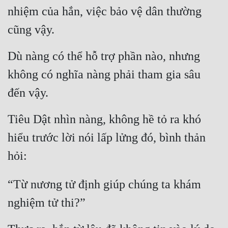
nhiệm của hắn, việc bảo vệ dân thường 
Đẹp
cũng vậy.
Đẹp Hiệp
Dù nàng có thể hỗ trợ phần nào, nhưng 
Tính Cách Nhân Vật :
không có nghĩa nàng phải tham gia sâu 
Cơ Trí
đến vậy.
Sát Phạt Quyết Đoán
Tiêu Dật nhìn nàng, không hề tỏ ra khó 
Vô Sỉ
hiểu trước lời nói lấp lửng đó, bình thản 
Điềm Đạm
hỏi:
“Từ nương tử định giúp chúng ta khám 
nghiệm tử thi?”