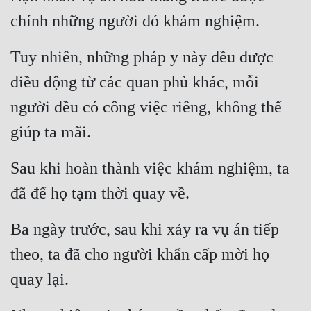
Tu Chân
chính những người đó khám nghiệm.
Tu Tiên
Tuy nhiên, những pháp y này đều được 
Tội Phạm
điều động từ các quan phủ khác, mỗi 
Vô Địch
người đều có công việc riêng, không thể 
Võ Hiệp
giúp ta mãi.
Võng Du
Sau khi hoàn thành việc khám nghiệm, ta 
Xuyên Không
đã để họ tạm thời quay về.
Xuyên Nhanh
Ba ngày trước, sau khi xảy ra vụ án tiếp 
Xuyên Sách
theo, ta đã cho người khẩn cấp mời họ 
Xuyên Thư
quay lại.
Điền Văn