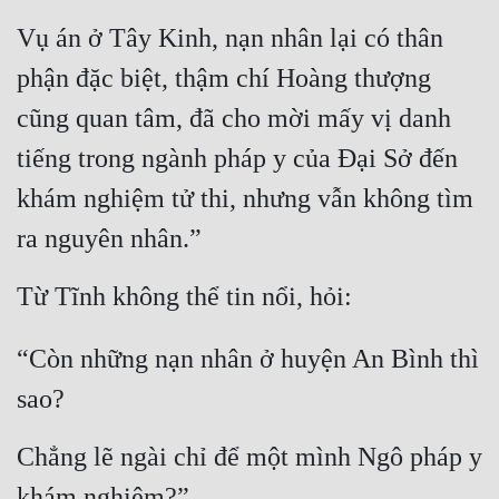
Vụ án ở Tây Kinh, nạn nhân lại có thân 
Mưu Mô
phận đặc biệt, thậm chí Hoàng thượng 
Mạt Thế
cũng quan tâm, đã cho mời mấy vị danh 
Mỹ Thực
tiếng trong ngành pháp y của Đại Sở đến 
Ngôn Tình
khám nghiệm tử thi, nhưng vẫn không tìm 
Ngược
ra nguyên nhân.”
Nữ Cường
Từ Tĩnh không thể tin nổi, hỏi:
Nữ Phụ
“Còn những nạn nhân ở huyện An Bình thì 
Phong Thủy - Tâm Linh
sao?
Phương Tây
Phản Phái
Chẳng lẽ ngài chỉ để một mình Ngô pháp y 
Quan Trường
khám nghiệm?”