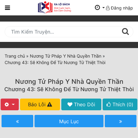
Đăng nhập
Trang
Chủ
Mới
Cập
Nhật
Trang chủ
»
Nương Tử Pháp Y Nhà Quyền Thần
»
(current)
Chương 43: Sẽ Không Để Từ Nương Tử Thiệt Thòi
BXH
Thể Loại
Nương Tử Pháp Y Nhà Quyền Thần
Chương 43: Sẽ Không Để Từ Nương Tử Thiệt Thòi
Tất Cả
Báo Lỗi
Theo Dõi
Thích (
0
)
Truyện Mới Ra
Mục Lục
Hoàn Thành