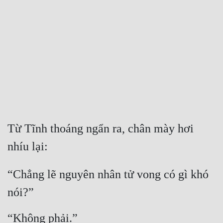
Free
Hậu Cung
Truyện Convert
Truyện Dịch
Truyện Nhập Môn
Truyện ngắn
Từ Tĩnh thoáng ngẩn ra, chân mày hơi 
Xa Lộ Dịch
nhíu lại:
Cung Đấu
“Chẳng lẽ nguyên nhân tử vong có gì khó 
nói?”
Cạnh Kỹ
Cổ Tiên Hiệp
“Không phải.”