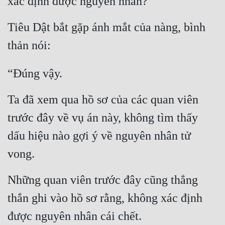
xác định được nguyên nhân?
Hài Hước
Hệ Thống
Tiêu Dật bắt gặp ánh mắt của nàng, bình 
thản nói:
Học Đường
Khoa Huyễn
“Đúng vậy.
Khoa Huyễn Không Gian
Ta đã xem qua hồ sơ của các quan viên 
Kinh Dị
trước đây về vụ án này, không tìm thấy 
Kiếm Hiệp
dấu hiệu nào gợi ý về nguyên nhân tử 
Kỳ Huyễn
vong.
Kỳ Ảo
Những quan viên trước đây cũng thẳng 
Linh Dị
thắn ghi vào hồ sơ rằng, không xác định 
Làm Giàu
được nguyên nhân cái chết.
Lịch Sử