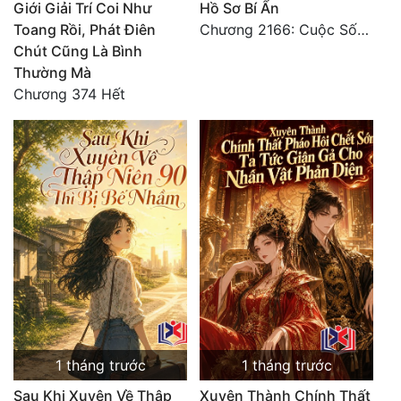
Giới Giải Trí Coi Như
Hồ Sơ Bí Ẩn
Toang Rồi, Phát Điên
Chương 2166: Cuộc Sống (Hoàn)
Chút Cũng Là Bình
Thường Mà
Chương 374 Hết
1 tháng trước
1 tháng trước
Sau Khi Xuyên Về Thập
Xuyên Thành Chính Thất