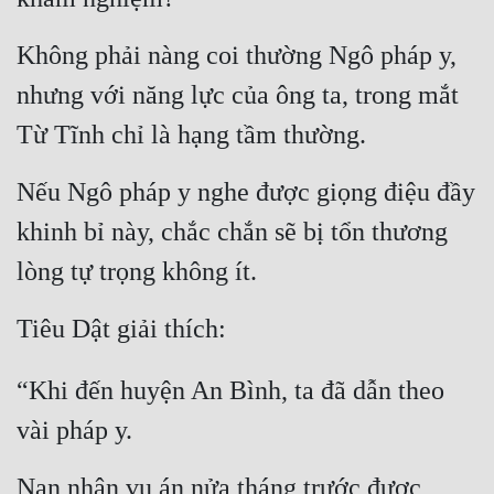
Quân Sự
Không phải nàng coi thường Ngô pháp y, 
Sảng Văn
nhưng với năng lực của ông ta, trong mắt 
Sắc
Từ Tĩnh chỉ là hạng tầm thường.
Sủng
Nếu Ngô pháp y nghe được giọng điệu đầy 
Thanh Xuân
khinh bỉ này, chắc chắn sẽ bị tổn thương 
Tiên Hiệp
lòng tự trọng không ít.
Tiểu Thuyết
Tiêu Dật giải thích:
Trinh Thám
“Khi đến huyện An Bình, ta đã dẫn theo 
Triều Đấu
vài pháp y.
Trùng Sinh
Trọng Sinh
Nạn nhân vụ án nửa tháng trước được 