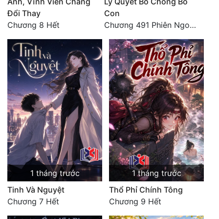
Anh, Vĩnh Viễn Chẳng
Lý Quyết Bỏ Chồng Bỏ
Đổi Thay
Con
Chương 8 Hết
Chương 491 Phiên Ngoại Đào Hoa - Quả Báo Cuối Đời, Chết Trong Cô Độc (hết)
1 tháng trước
1 tháng trước
Tinh Và Nguyệt
Thổ Phỉ Chính Tông
Chương 7 Hết
Chương 9 Hết