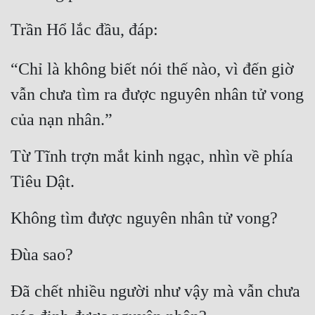
Cổ Đại
Trần Hổ lắc đầu, đáp:
Du Hí
“Chỉ là không biết nói thế nào, vì đến giờ 
Dã Sử
vẫn chưa tìm ra được nguyên nhân tử vong 
Dị Giới
của nạn nhân.”
Dị Năng
Gia Đấu
Từ Tĩnh trợn mắt kinh ngạc, nhìn về phía 
Tiêu Dật.
Góc Nhìn Nam
Góc Nhìn Nữ
Không tìm được nguyên nhân tử vong?
Huyền Huyễn
Đùa sao?
Huyền Nghi
Đã chết nhiều người như vậy mà vẫn chưa 
Huyền Ảo