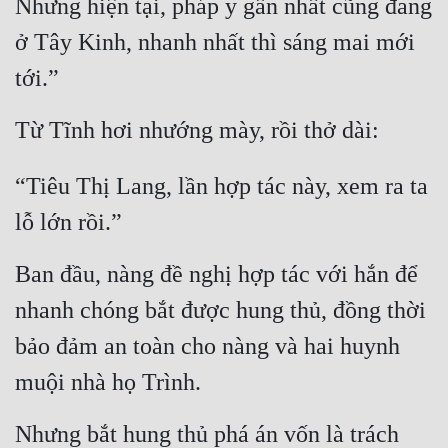
Nhưng hiện tại, pháp y gần nhất cũng đang 
Đô Thị
ở Tây Kinh, nhanh nhất thì sáng mai mới 
Đông Phương
tới.”
Đông Phương Huyền Huyễn
Từ Tĩnh hơi nhướng mày, rồi thở dài:
Đồng Nhân
“Tiêu Thị Lang, lần hợp tác này, xem ra ta 
Cẩu Đạo Trường Sinh
lỗ lớn rồi.”
Ngự Thú
Ban đầu, nàng đề nghị hợp tác với hắn để 
Truyện Nam
nhanh chóng bắt được hung thủ, đồng thời 
Truyện Nữ
bảo đảm an toàn cho nàng và hai huynh 
Vô Địch Lưu
muội nhà họ Trình.
Xây Dựng Thế Lực
Nhưng bắt hung thủ phá án vốn là trách 
Đam Mỹ