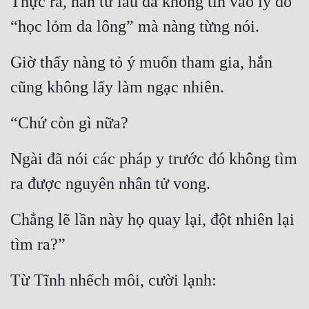
Thực ra, hắn từ lâu đã không tin vào lý do 
“học lỏm da lông” mà nàng từng nói.
Giờ thấy nàng tỏ ý muốn tham gia, hắn 
cũng không lấy làm ngạc nhiên.
“Chứ còn gì nữa?
Ngài đã nói các pháp y trước đó không tìm 
ra được nguyên nhân tử vong.
Chẳng lẽ lần này họ quay lại, đột nhiên lại 
tìm ra?”
Từ Tĩnh nhếch môi, cười lạnh: