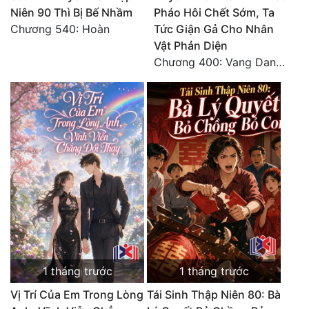
Niên 90 Thì Bị Bế Nhầm
Pháo Hôi Chết Sớm, Ta
Chương 540: Hoàn
Tức Giận Gả Cho Nhân
Vật Phản Diện
Chương 400: Vang Danh Thiên Hạ (Hết)
1 tháng trước
1 tháng trước
Vị Trí Của Em Trong Lòng
Tái Sinh Thập Niên 80: Bà