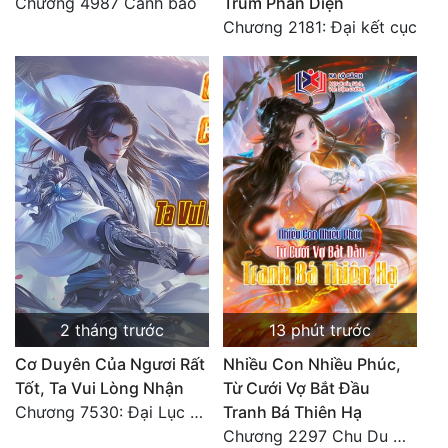
Chương 4987 Cảnh báo
Trùm Phản Diện
Chương 2181: Đại kết cục
2 tháng trước
13 phút trước
Cơ Duyên Của Ngươi Rất
Nhiều Con Nhiều Phúc,
Tốt, Ta Vui Lòng Nhận
Từ Cưới Vợ Bắt Đầu
Chương 7530: Đại Lục Khởi Nguyên – Kiến Thành 71
Tranh Bá Thiên Hạ
Chương 2297 Chu Du Du mang thai