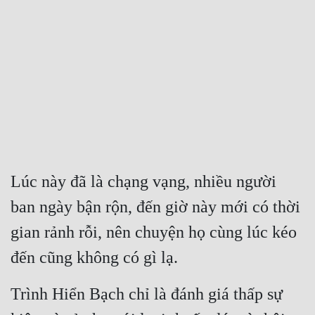
Free
Hậu Cung
Truyện Convert
Truyện Dịch
Truyện Nhập Môn
Truyện ngắn
Lúc này đã là chạng vạng, nhiều người 
Xa Lộ Dịch
ban ngày bận rộn, đến giờ này mới có thời 
gian rảnh rỗi, nên chuyện họ cùng lúc kéo 
Cung Đấu
đến cũng không có gì lạ.
Cạnh Kỹ
Trình Hiển Bạch chỉ là đánh giá thấp sự 
Cổ Tiên Hiệp