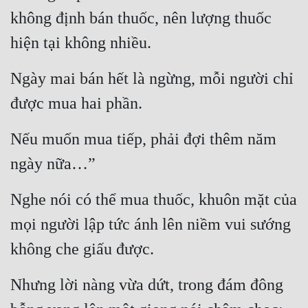
không định bán thuốc, nên lượng thuốc 
Đẹp
hiện tại không nhiều.
Đẹp Hiệp
Ngày mai bán hết là ngừng, mỗi người chỉ 
Tính Cách Nhân Vật :
được mua hai phần.
Cơ Trí
Nếu muốn mua tiếp, phải đợi thêm năm 
Sát Phạt Quyết Đoán
ngày nữa…”
Vô Sỉ
Nghe nói có thể mua thuốc, khuôn mặt của 
Điềm Đạm
mọi người lập tức ánh lên niềm vui sướng 
không che giấu được.
Nhưng lời nàng vừa dứt, trong đám đông 