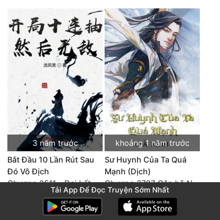
3 năm trước
khoảng 1 năm trước
Bắt Đầu 10 Lần Rút Sau
Sư Huynh Của Ta Quá
Đó Vô Địch
Mạnh (Dịch)
Chương 2511 - Đại kết cục, Phiên ngoại thiên: Chư thiên quy nhất giới, vĩnh hằng thế giới. Hết!
Chương 3787 Cặn bã Nam Thiên Đạo
Tải App Để Đọc Truyện Sớm Nhất