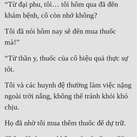
“Từ đại phu, tôi… tôi hôm qua đã đến 
Mưu Mô
khám bệnh, cô còn nhớ không?
Mạt Thế
Tôi đã nói hôm nay sẽ đến mua thuốc 
Mỹ Thực
mà!”
Ngôn Tình
“Từ thần y, thuốc của cô hiệu quả thực sự 
Ngược
tốt.
Nữ Cường
Tôi và các huynh đệ thường làm việc nặng 
Nữ Phụ
ngoài trời nắng, không thể tránh khỏi khó 
Phong Thủy - Tâm Linh
chịu.
Phương Tây
Họ đã nhờ tôi mua thêm thuốc để dự trữ.
Phản Phái
Quan Trường