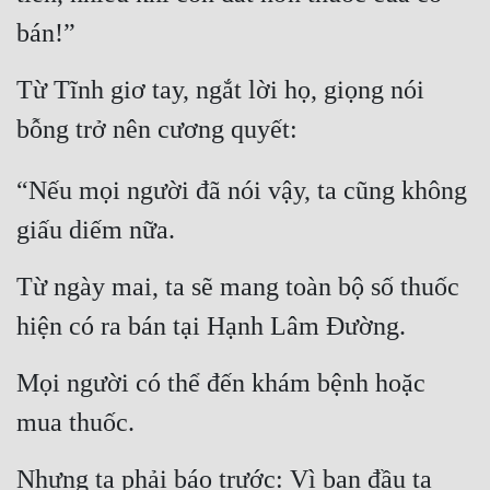
Đô Thị
bán!”
Đông Phương
Từ Tĩnh giơ tay, ngắt lời họ, giọng nói 
Đông Phương Huyền Huyễn
bỗng trở nên cương quyết:
Đồng Nhân
“Nếu mọi người đã nói vậy, ta cũng không 
giấu diếm nữa.
Cẩu Đạo Trường Sinh
Ngự Thú
Từ ngày mai, ta sẽ mang toàn bộ số thuốc 
Truyện Nam
hiện có ra bán tại Hạnh Lâm Đường.
Truyện Nữ
Mọi người có thể đến khám bệnh hoặc 
Vô Địch Lưu
mua thuốc.
Xây Dựng Thế Lực
Nhưng ta phải báo trước: Vì ban đầu ta 
Đam Mỹ