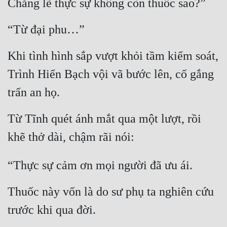
Chẳng lẽ thực sự không còn thuốc sao?”
Quân Sự
“Từ đại phu…”
Sảng Văn
Khi tình hình sắp vượt khỏi tầm kiểm soát, 
Sắc
Trình Hiển Bạch vội vã bước lên, cố gắng 
Sủng
trấn an họ.
Thanh Xuân
Từ Tĩnh quét ánh mắt qua một lượt, rồi 
Tiên Hiệp
khẽ thở dài, chậm rãi nói:
Tiểu Thuyết
Trinh Thám
“Thực sự cảm ơn mọi người đã ưu ái.
Triều Đấu
Thuốc này vốn là do sư phụ ta nghiên cứu 
Trùng Sinh
trước khi qua đời.
Trọng Sinh