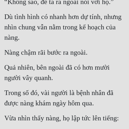
“Không sao, để ta ra ngoài nói với họ.”
Hài Hước
Hệ Thống
Dù tình hình có nhanh hơn dự tính, nhưng 
Học Đường
nhìn chung vẫn nằm trong kế hoạch của 
nàng.
Khoa Huyễn
Khoa Huyễn Không Gian
Nàng chậm rãi bước ra ngoài.
Kinh Dị
Quả nhiên, bên ngoài đã có hơn mười 
Kiếm Hiệp
người vây quanh.
Kỳ Huyễn
Trong số đó, vài người là bệnh nhân đã 
Kỳ Ảo
được nàng khám ngày hôm qua.
Linh Dị
Vừa nhìn thấy nàng, họ lập tức lên tiếng:
Làm Giàu
Lịch Sử