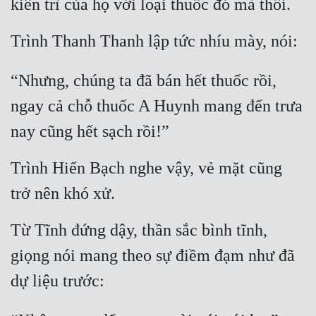
kiên trì của họ với loại thuốc đó mà thôi.
Cổ Đại
Trình Thanh Thanh lập tức nhíu mày, nói:
Du Hí
Dã Sử
“Nhưng, chúng ta đã bán hết thuốc rồi, 
Dị Giới
ngay cả chỗ thuốc A Huynh mang đến trưa 
Dị Năng
nay cũng hết sạch rồi!”
Gia Đấu
Trình Hiển Bạch nghe vậy, vẻ mặt cũng 
Góc Nhìn Nam
trở nên khó xử.
Góc Nhìn Nữ
Từ Tĩnh đứng dậy, thần sắc bình tĩnh, 
Huyền Huyễn
giọng nói mang theo sự điềm đạm như đã 
Huyền Nghi
dự liệu trước:
Huyền Ảo