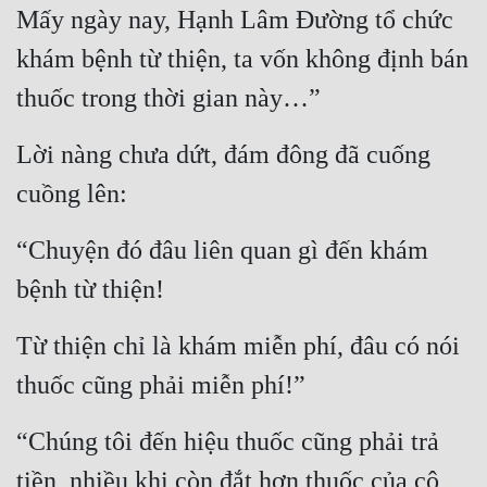
Mấy ngày nay, Hạnh Lâm Đường tổ chức 
Tu Chân
khám bệnh từ thiện, ta vốn không định bán 
Tu Tiên
thuốc trong thời gian này…”
Tội Phạm
Lời nàng chưa dứt, đám đông đã cuống 
Vô Địch
cuồng lên:
Võ Hiệp
Võng Du
“Chuyện đó đâu liên quan gì đến khám 
bệnh từ thiện!
Xuyên Không
Xuyên Nhanh
Từ thiện chỉ là khám miễn phí, đâu có nói 
Xuyên Sách
thuốc cũng phải miễn phí!”
Xuyên Thư
“Chúng tôi đến hiệu thuốc cũng phải trả 
Điền Văn
tiền, nhiều khi còn đắt hơn thuốc của cô 