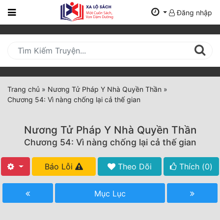
Đăng nhập
Trang
Chủ
Mới
Cập
Nhật
Trang chủ
»
Nương Tử Pháp Y Nhà Quyền Thần
»
(current)
Chương 54: Vì nàng chống lại cả thế gian
BXH
Thể Loại
Nương Tử Pháp Y Nhà Quyền Thần
Chương 54: Vì nàng chống lại cả thế gian
Tất Cả
Báo Lỗi
Theo Dõi
Thích (
0
)
Truyện Mới Ra
Mục Lục
Hoàn Thành