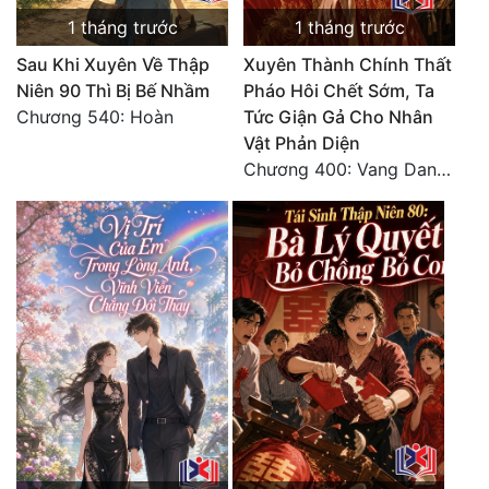
1 tháng trước
1 tháng trước
Sau Khi Xuyên Về Thập
Xuyên Thành Chính Thất
Niên 90 Thì Bị Bế Nhầm
Pháo Hôi Chết Sớm, Ta
Chương 540: Hoàn
Tức Giận Gả Cho Nhân
Vật Phản Diện
Chương 400: Vang Danh Thiên Hạ (Hết)