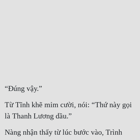
Free
Hậu Cung
Truyện Convert
Truyện Dịch
Truyện Nhập Môn
Truyện ngắn
Xa Lộ Dịch
“Đúng vậy.”
Từ Tĩnh khẽ mỉm cười, nói: “Thứ này gọi 
Cung Đấu
là Thanh Lương dầu.”
Cạnh Kỹ
Nàng nhận thấy từ lúc bước vào, Trình 
Cổ Tiên Hiệp