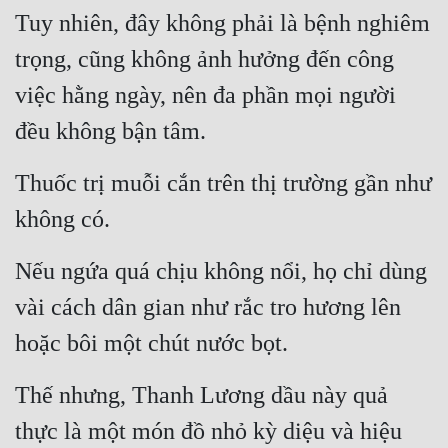
Tuy nhiên, đây không phải là bệnh nghiêm 
Tu Chân
trọng, cũng không ảnh hưởng đến công 
Tu Tiên
việc hằng ngày, nên đa phần mọi người 
Tội Phạm
đều không bận tâm.
Vô Địch
Thuốc trị muỗi cắn trên thị trường gần như 
Võ Hiệp
không có.
Võng Du
Xuyên Không
Nếu ngứa quá chịu không nổi, họ chỉ dùng 
Xuyên Nhanh
vài cách dân gian như rắc tro hương lên 
hoặc bôi một chút nước bọt.
Xuyên Sách
Xuyên Thư
Thế nhưng, Thanh Lương dầu này quả 
Điền Văn
thực là một món đồ nhỏ kỳ diệu và hiệu 