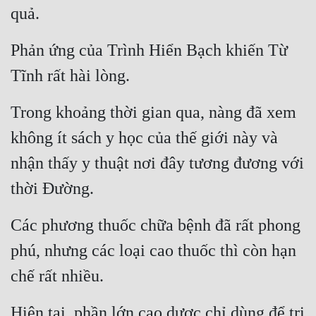
Đô Thị
quả.
Đông Phương
Phản ứng của Trình Hiển Bạch khiến Từ 
Đông Phương Huyền Huyễn
Tĩnh rất hài lòng.
Đồng Nhân
Trong khoảng thời gian qua, nàng đã xem 
không ít sách y học của thế giới này và 
Cẩu Đạo Trường Sinh
nhận thấy y thuật nơi đây tương đương với 
Ngự Thú
thời Đường.
Truyện Nam
Các phương thuốc chữa bệnh đã rất phong 
Truyện Nữ
phú, nhưng các loại cao thuốc thì còn hạn 
Vô Địch Lưu
chế rất nhiều.
Xây Dựng Thế Lực
Hiện tại, phần lớn cao dược chỉ dùng để trị 
Đam Mỹ