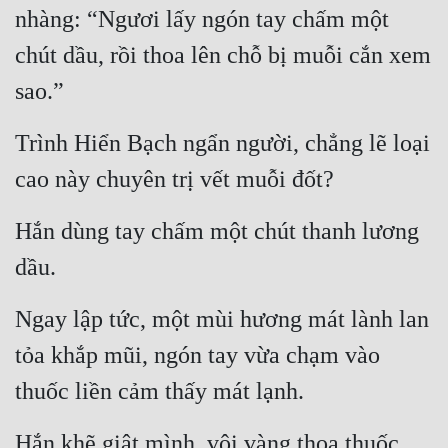
nhàng: “Ngươi lấy ngón tay chấm một 
Mưu Mô
chút dầu, rồi thoa lên chỗ bị muỗi cắn xem 
Mạt Thế
sao.”
Mỹ Thực
Trình Hiển Bạch ngẩn người, chẳng lẽ loại 
Ngôn Tình
cao này chuyên trị vết muỗi đốt?
Ngược
Hắn dùng tay chấm một chút thanh lương 
Nữ Cường
dầu.
Nữ Phụ
Ngay lập tức, một mùi hương mát lành lan 
Phong Thủy - Tâm Linh
tỏa khắp mũi, ngón tay vừa chạm vào 
Phương Tây
thuốc liền cảm thấy mát lạnh.
Phản Phái
Quan Trường
Hắn khẽ giật mình, vội vàng thoa thuốc 