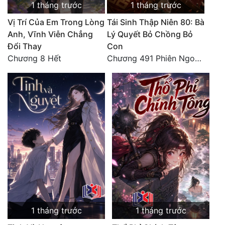
1 tháng trước
1 tháng trước
Vị Trí Của Em Trong Lòng
Tái Sinh Thập Niên 80: Bà
Anh, Vĩnh Viễn Chẳng
Lý Quyết Bỏ Chồng Bỏ
Đổi Thay
Con
Chương 8 Hết
Chương 491 Phiên Ngoại Đào Hoa - Quả Báo Cuối Đời, Chết Trong Cô Độc (hết)
1 tháng trước
1 tháng trước