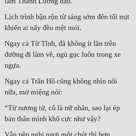
làm Thanh Lương dầu.
Lịch trình bận rộn từ sáng sớm đến tối mịt 
khiến ai nấy đều mệt mỏi.
Ngay cả Từ Tĩnh, đã không ít lần trên 
đường đi làm về, ngủ gục luôn trong xe 
ngựa.
Ngay cả Trần Hổ cũng không nhìn nổi 
nữa, mở miệng nói:
“Từ nương tử, cô là nữ nhân, sao lại ép 
bản thân mình khổ cực như vậy?
Vẫn nên nghỉ ngơi một chút thì hơn.