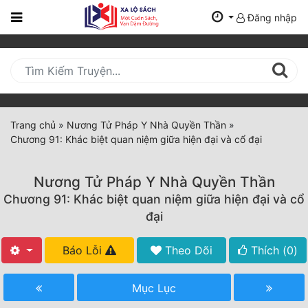
Đăng nhập
Trang
Chủ
Mới
Cập
Nhật
Trang chủ
»
Nương Tử Pháp Y Nhà Quyền Thần
»
(current)
Chương 91: Khác biệt quan niệm giữa hiện đại và cổ đại
BXH
Thể Loại
Nương Tử Pháp Y Nhà Quyền Thần
Chương 91: Khác biệt quan niệm giữa hiện đại và cổ
đại
Tất Cả
Báo Lỗi
Theo Dõi
Thích (
0
)
Truyện Mới Ra
Hoàn Thành
Mục Lục