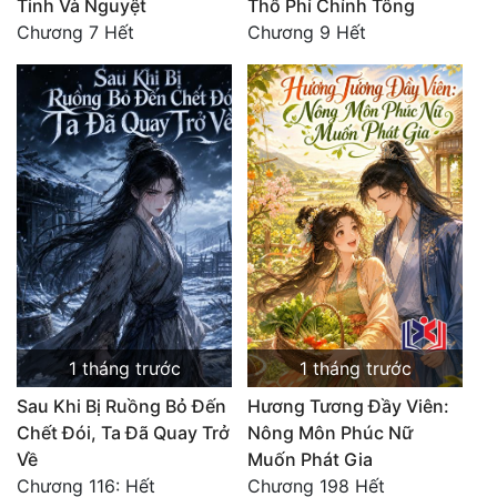
Tinh Và Nguyệt
Thổ Phỉ Chính Tông
Chương 7 Hết
Chương 9 Hết
1 tháng trước
1 tháng trước
Sau Khi Bị Ruồng Bỏ Đến
Hương Tương Đầy Viên:
Chết Đói, Ta Đã Quay Trở
Nông Môn Phúc Nữ
Về
Muốn Phát Gia
Chương 116: Hết
Chương 198 Hết