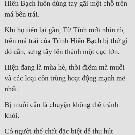
Hiển Bạch luôn dùng tay gãi một chỗ trên 
Cổ Đại
má bên trái.
Du Hí
Dã Sử
Khi họ tiến lại gần, Từ Tĩnh mới nhìn rõ, 
trên má trái của Trình Hiển Bạch bị thứ gì 
Dị Giới
đó cắn, sưng tấy lên thành một cục lớn.
Dị Năng
Gia Đấu
Hiện đang là mùa hè, thời điểm mà muỗi 
Góc Nhìn Nam
và các loại côn trùng hoạt động mạnh mẽ 
nhất.
Góc Nhìn Nữ
Huyền Huyễn
Bị muỗi cắn là chuyện không thể tránh 
Huyền Nghi
khỏi.
Huyền Ảo
Có người thể chất đặc biệt dễ thu hút 