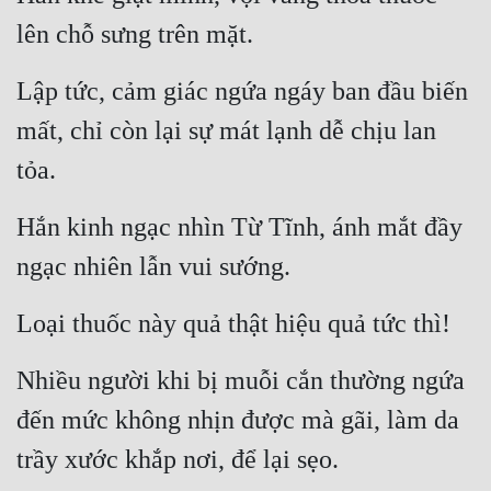
lên chỗ sưng trên mặt.
Quân Sự
Sảng Văn
Lập tức, cảm giác ngứa ngáy ban đầu biến 
Sắc
mất, chỉ còn lại sự mát lạnh dễ chịu lan 
Sủng
tỏa.
Thanh Xuân
Hắn kinh ngạc nhìn Từ Tĩnh, ánh mắt đầy 
Tiên Hiệp
ngạc nhiên lẫn vui sướng.
Tiểu Thuyết
Loại thuốc này quả thật hiệu quả tức thì!
Trinh Thám
Nhiều người khi bị muỗi cắn thường ngứa 
Triều Đấu
đến mức không nhịn được mà gãi, làm da 
Trùng Sinh
trầy xước khắp nơi, để lại sẹo.
Trọng Sinh