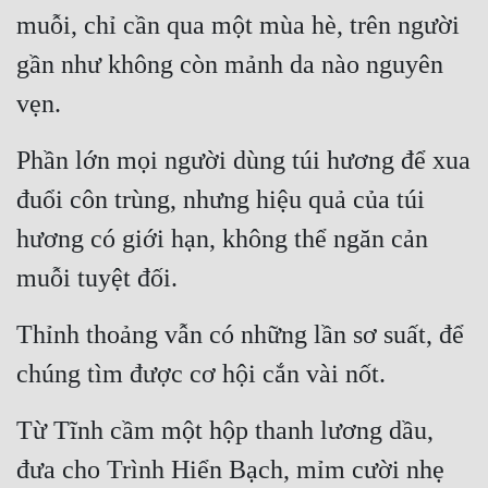
Hài Hước
muỗi, chỉ cần qua một mùa hè, trên người 
Hệ Thống
gần như không còn mảnh da nào nguyên 
Học Đường
vẹn.
Khoa Huyễn
Phần lớn mọi người dùng túi hương để xua 
Khoa Huyễn Không Gian
đuổi côn trùng, nhưng hiệu quả của túi 
Kinh Dị
hương có giới hạn, không thể ngăn cản 
Kiếm Hiệp
muỗi tuyệt đối.
Kỳ Huyễn
Thỉnh thoảng vẫn có những lần sơ suất, để 
Kỳ Ảo
chúng tìm được cơ hội cắn vài nốt.
Linh Dị
Từ Tĩnh cầm một hộp thanh lương dầu, 
Làm Giàu
đưa cho Trình Hiển Bạch, mỉm cười nhẹ 
Lịch Sử