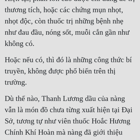
thương tích, hoặc các chứng mụn nhọt, 
Đẹp
nhọt độc, còn thuốc trị những bệnh nhẹ 
Đẹp Hiệp
như đau đầu, nóng sốt, muỗi cắn gần như 
Tính Cách Nhân Vật :
không có.
Cơ Trí
Hoặc nếu có, thì đó là những công thức bí 
Sát Phạt Quyết Đoán
truyền, không được phổ biến trên thị 
Vô Sỉ
trường.
Điềm Đạm
Dù thế nào, Thanh Lương dầu của nàng 
vẫn là món đồ chưa từng xuất hiện tại Đại 
Sở, tương tự như viên thuốc Hoắc Hương 
Chính Khí Hoàn mà nàng đã giới thiệu 