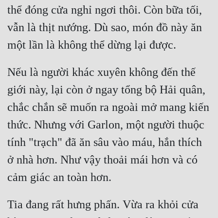
Hài Hước
thể đóng cửa nghỉ ngơi thôi. Còn bữa tối, 
Hệ Thống
vẫn là thịt nướng. Dù sao, món đồ này ăn 
Học Đường
Khoa Huyễn
Nếu là người khác xuyên không đến thế 
Khoa Huyễn Không Gian
giới này, lại còn ở ngay tổng bộ Hải quân, 
Kinh Dị
chắc chắn sẽ muốn ra ngoài mở mang kiến 
Kiếm Hiệp
thức. Nhưng với Garlon, một người thuộc 
Kỳ Huyễn
tính "trạch" đã ăn sâu vào máu, hắn thích 
ở nhà hơn. Như vậy thoải mái hơn và có 
Kỳ Ảo
Linh Dị
Làm Giàu
Tia đang rất hưng phấn. Vừa ra khỏi cửa 
Lịch Sử