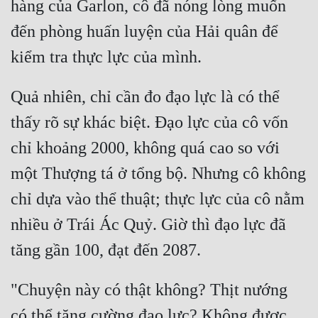
hàng của Garlon, cô đã nóng lòng muốn 
Mưu Mô
đến phòng huấn luyện của Hải quân để 
Mạt Thế
Mỹ Thực
Quả nhiên, chỉ cần đo đạo lực là có thể 
Ngôn Tình
thấy rõ sự khác biệt. Đạo lực của cô vốn 
Ngược
chỉ khoảng 2000, không quá cao so với 
Nữ Cường
một Thượng tá ở tổng bộ. Nhưng cô không 
chỉ dựa vào thể thuật; thực lực của cô nằm 
Nữ Phụ
nhiều ở Trái Ác Quỷ. Giờ thì đạo lực đã 
Phong Thủy - Tâm Linh
Phương Tây
Phản Phái
"Chuyện này có thật không? Thịt nướng 
Quan Trường
có thể tăng cường đạo lực? Không được, 