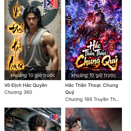
khoảng 10 giờ trước
khoảng 10 giờ trước
Vô Địch Hắc Quyền
Hắc Thần Thoại: Chung
Chương 360
Quỷ
Chương 189 Truyền Thừa Võ Gia