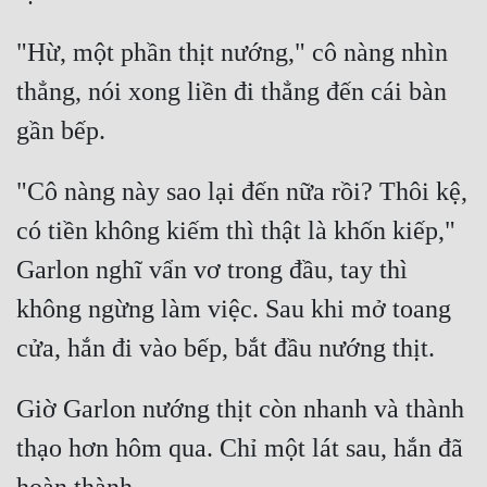
Đô Thị
"Hừ, một phần thịt nướng," cô nàng nhìn 
Đông Phương
thẳng, nói xong liền đi thẳng đến cái bàn 
Đông Phương Huyền Huyễn
Đồng Nhân
"Cô nàng này sao lại đến nữa rồi? Thôi kệ, 
Cẩu Đạo Trường Sinh
có tiền không kiếm thì thật là khốn kiếp," 
Garlon nghĩ vẩn vơ trong đầu, tay thì 
Ngự Thú
không ngừng làm việc. Sau khi mở toang 
Truyện Nam
Truyện Nữ
Vô Địch Lưu
Giờ Garlon nướng thịt còn nhanh và thành 
Xây Dựng Thế Lực
thạo hơn hôm qua. Chỉ một lát sau, hắn đã 
Đam Mỹ