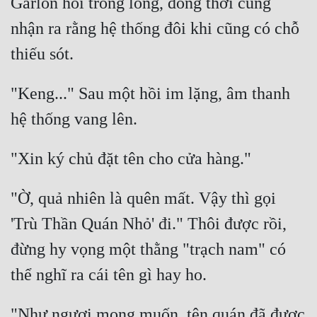
Garlon hỏi trong lòng, đồng thời cũng 
nhận ra rằng hệ thống đôi khi cũng có chỗ 
"Keng..." Sau một hồi im lặng, âm thanh 
"Ờ, quả nhiên là quên mất. Vậy thì gọi 
'Trù Thần Quán Nhỏ' đi." Thôi được rồi, 
đừng hy vọng một thằng "trạch nam" có 
"Như ngươi mong muốn, tên quán đã được 