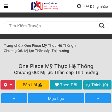
Đăng nhập
Trang
Chủ
Mới
Cập
Nhật
Trang chủ
»
One Piece Mỹ Thực Hệ Thống
»
(current)
Chương 06: Mị lực Thần cấp Thịt nướng
BXH
Thể Loại
One Piece Mỹ Thực Hệ Thống
Chương 06: Mị lực Thần cấp Thịt nướng
Tất Cả
Báo Lỗi
Theo Dõi
Thích (
0
)
Truyện Mới Ra
Mục Lục
Hoàn Thành