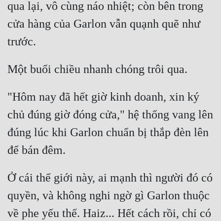
qua lại, vô cùng náo nhiệt; còn bên trong 
Cổ Đại
cửa hàng của Garlon vẫn quạnh quẽ như 
Du Hí
Dã Sử
Dị Giới
Dị Năng
"Hôm nay đã hết giờ kinh doanh, xin ký 
Gia Đấu
chủ đúng giờ đóng cửa," hệ thống vang lên 
Góc Nhìn Nam
đúng lúc khi Garlon chuẩn bị thắp đèn lên 
Góc Nhìn Nữ
Huyền Huyễn
Ở cái thế giới này, ai mạnh thì người đó có 
Huyền Nghi
quyền, và không nghi ngờ gì Garlon thuộc 
Huyền Ảo
về phe yếu thế. Haiz... Hết cách rồi, chỉ có 