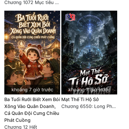
Chương 1072 Mục tiêu của chúng ta là biển sao trời (2/2)
khoảng 7 giờ trước
khoảng 7 giờ trước
Ba Tuổi Rưỡi Biết Xem Bói
Mạt Thế Ti Hộ Sở
Xông Vào Quân Doanh,
Chương 6550: Long Phượng Thần Trận
Cả Quân Đội Cưng Chiều
Phát Cuồng
Chương 12 Hết