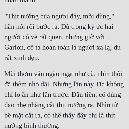
Đẹp
"Thịt nướng của ngươi đây, mời dùng," 
Đẹp Hiệp
hắn nói rồi bước ra. Dù trong ký ức hai 
người có vẻ rất quen, nhưng giờ với 
Tính Cách Nhân Vật :
Garlon, cô ta hoàn toàn là người xa lạ; dù 
Cơ Trí
Sát Phạt Quyết Đoán
Mùi thơm vẫn ngào ngạt như cũ, nhìn thôi 
Vô Sỉ
đã thèm nhỏ dãi. Nhưng lần này Tia không 
Điềm Đạm
chỉ lo ăn như lần trước. Đầu tiên, cô dùng 
dao nhẹ nhàng cắt thịt nướng ra. Nhìn từ 
bề mặt cắt ra, có thể thấy đây chỉ là thịt 