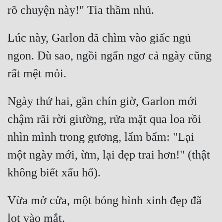
Tu Chân
Tu Tiên
Lúc này, Garlon đã chìm vào giấc ngủ 
Tội Phạm
ngon. Dù sao, ngồi ngẩn ngơ cả ngày cũng 
Vô Địch
Võ Hiệp
Ngày thứ hai, gần chín giờ, Garlon mới 
Võng Du
chậm rãi rời giường, rửa mặt qua loa rồi 
Xuyên Không
nhìn mình trong gương, lẩm bẩm: "Lại 
Xuyên Nhanh
một ngày mới, ừm, lại đẹp trai hơn!" (thật 
Xuyên Sách
Xuyên Thư
Vừa mở cửa, một bóng hình xinh đẹp đã 
Điền Văn