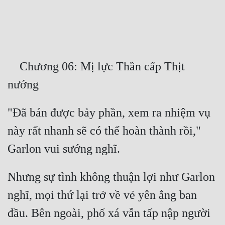
Free
Hậu Cung
Truyện Convert
    Chương 06: Mị lực Thần cấp Thịt 
Truyện Dịch
Truyện Nhập Môn
"Đã bán được bảy phần, xem ra nhiệm vụ 
Truyện ngắn
này rất nhanh sẽ có thể hoàn thành rồi," 
Xa Lộ Dịch
Cung Đấu
Nhưng sự tình không thuận lợi như Garlon 
Cạnh Kỹ
nghĩ, mọi thứ lại trở về vẻ yên ắng ban 
đầu. Bên ngoài, phố xá vẫn tấp nập người 
Cổ Tiên Hiệp