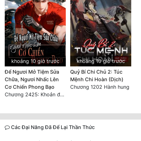
khoảng 10 giờ trước
khoảng 10 giờ trước
Để Ngươi Mở Tiệm Sửa
Quỷ Bí Chi Chủ 2: Túc
Chữa, Ngươi Nhấc Lên
Mệnh Chi Hoàn (Dịch)
Cơ Chiến Phong Bạo
Chương 1202 Hành hung
Chương 2425: Khoản đầu tư của Tượng Chủ!! Nỗi nghi hoặc của Tô Bạch!
Các Đại Năng Đã Để Lại Thần Thức