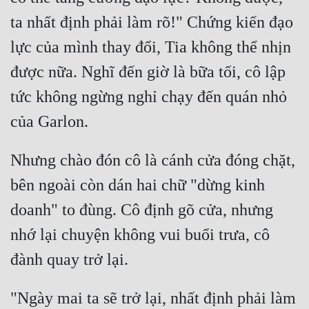
ta nhất định phải làm rõ!" Chứng kiến đạo 
Quân Sự
lực của mình thay đổi, Tia không thể nhịn 
Sảng Văn
được nữa. Nghĩ đến giờ là bữa tối, cô lập 
Sắc
tức không ngừng nghỉ chạy đến quán nhỏ 
Sủng
Thanh Xuân
Nhưng chào đón cô là cánh cửa đóng chặt, 
Tiên Hiệp
bên ngoài còn dán hai chữ "dừng kinh 
Tiểu Thuyết
doanh" to đùng. Cô định gõ cửa, nhưng 
Trinh Thám
nhớ lại chuyện không vui buổi trưa, cô 
Triều Đấu
Trùng Sinh
"Ngày mai ta sẽ trở lại, nhất định phải làm 
Trọng Sinh