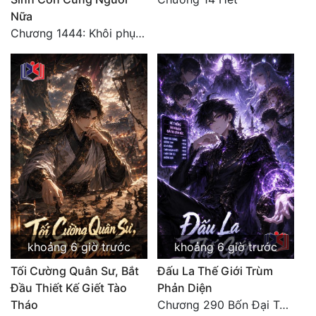
Nữa
Chương 1444: Khôi phục quỹ đạo
khoảng 6 giờ trước
khoảng 6 giờ trước
Tối Cường Quân Sư, Bắt
Đấu La Thế Giới Trùm
Đầu Thiết Kế Giết Tào
Phản Diện
Tháo
Chương 290 Bốn Đại Tông Môn Đơn Thuộc Tính Vô Cùng Thê Lương