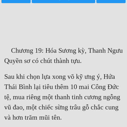
Free
Hậu Cung
Truyện Convert
Truyện Dịch
    Chương 19: Hóa Sương kỳ, Thanh Ngưu 
Truyện Nhập Môn
Truyện ngắn
Sau khi chọn lựa xong võ kỹ ưng ý, Hứa 
Xa Lộ Dịch
Thái Bình lại tiêu thêm 10 mai Công Đức 
tệ, mua riêng một thanh tinh cương ngỗng 
Cung Đấu
vũ đao, một chiếc sừng trâu gỗ chắc cung 
Cạnh Kỹ
Cổ Tiên Hiệp