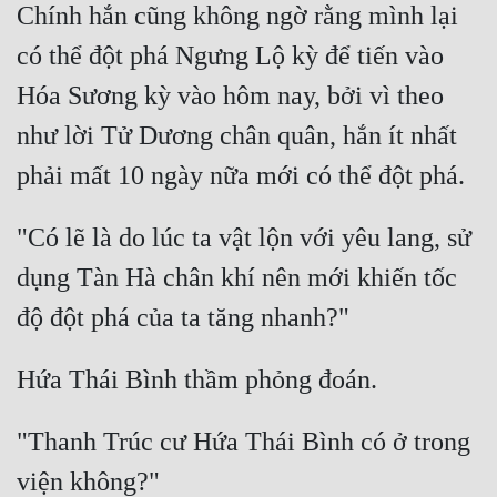
Chính hắn cũng không ngờ rằng mình lại 
Đô Thị
có thể đột phá Ngưng Lộ kỳ để tiến vào 
Đông Phương
Hóa Sương kỳ vào hôm nay, bởi vì theo 
Đông Phương Huyền Huyễn
như lời Tử Dương chân quân, hắn ít nhất 
Đồng Nhân
Cẩu Đạo Trường Sinh
"Có lẽ là do lúc ta vật lộn với yêu lang, sử 
dụng Tàn Hà chân khí nên mới khiến tốc 
Ngự Thú
Truyện Nam
Truyện Nữ
Vô Địch Lưu
"Thanh Trúc cư Hứa Thái Bình có ở trong 
Xây Dựng Thế Lực
Đam Mỹ