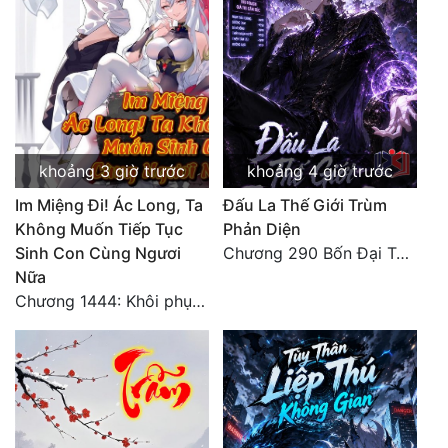
khoảng 3 giờ trước
khoảng 4 giờ trước
Im Miệng Đi! Ác Long, Ta
Đấu La Thế Giới Trùm
Không Muốn Tiếp Tục
Phản Diện
Sinh Con Cùng Ngươi
Chương 290 Bốn Đại Tông Môn Đơn Thuộc Tính Vô Cùng Thê Lương
Nữa
Chương 1444: Khôi phục quỹ đạo