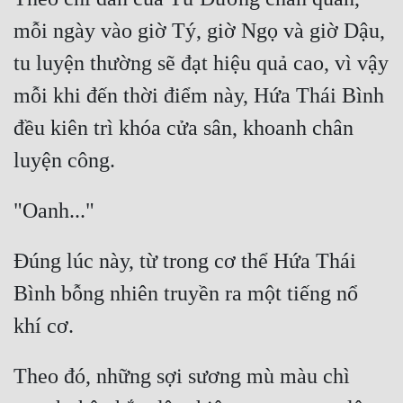
mỗi ngày vào giờ Tý, giờ Ngọ và giờ Dậu, 
Quân Sự
tu luyện thường sẽ đạt hiệu quả cao, vì vậy 
Sảng Văn
mỗi khi đến thời điểm này, Hứa Thái Bình 
Sắc
đều kiên trì khóa cửa sân, khoanh chân 
Sủng
Thanh Xuân
Tiên Hiệp
Tiểu Thuyết
Đúng lúc này, từ trong cơ thể Hứa Thái 
Trinh Thám
Bình bỗng nhiên truyền ra một tiếng nổ 
Triều Đấu
Trùng Sinh
Theo đó, những sợi sương mù màu chì 
Trọng Sinh