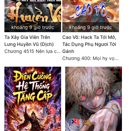
khoảng 9 giờ trước
khoảng 9 giờ trước
Ta Xây Gia Viên Trên
Cao Võ: Hack Ta Tới Mở,
Lưng Huyền Vũ (Dịch)
Tác Dụng Phụ Ngươi Tới
Chương 4515 Nên lựa chọn như thế nào?
Gánh
Chương 400: Mọi hy vọng đặt trên Tô Mặc!