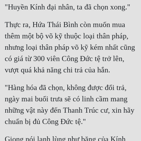
Cổ Đại
Du Hí
Thực ra, Hứa Thái Bình còn muốn mua 
Dã Sử
thêm một bộ võ kỹ thuộc loại thân pháp, 
Dị Giới
nhưng loại thân pháp võ kỹ kém nhất cũng 
Dị Năng
có giá từ 300 viên Công Đức tệ trở lên, 
Gia Đấu
Góc Nhìn Nam
"Hàng hóa đã chọn, không được đổi trả, 
Góc Nhìn Nữ
ngày mai buổi trưa sẽ có linh cầm mang 
Huyền Huyễn
những vật này đến Thanh Trúc cư, xin hãy 
Huyền Nghi
Huyền Ảo
Giọng nói lạnh lùng như băng của Kính 