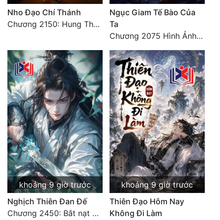
Nho Đạo Chí Thánh
Ngục Giam Tế Bào Của
Chương 2150: Hung Thụ Nhựa Cây
Ta
Chương 2075 Hình Ảnh Màu Xám
khoảng 9 giờ trước
khoảng 9 giờ trước
Nghịch Thiên Đan Đế
Thiên Đạo Hôm Nay
Chương 2450: Bắt nạt kẻ thật thà
Không Đi Làm