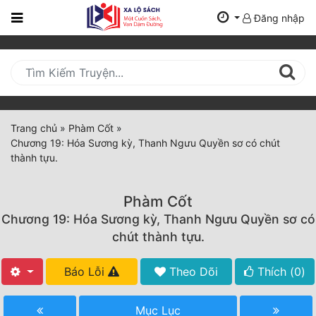
Đăng nhập
Trang
Chủ
Mới
Cập
Nhật
Trang chủ
»
Phàm Cốt
»
(current)
Chương 19: Hóa Sương kỳ, Thanh Ngưu Quyền sơ có chút
BXH
thành tựu.
Thể Loại
Phàm Cốt
Chương 19: Hóa Sương kỳ, Thanh Ngưu Quyền sơ có
Tất Cả
chút thành tựu.
Truyện Mới Ra
Báo Lỗi
Theo Dõi
Thích (
0
)
Hoàn Thành
Mục Lục