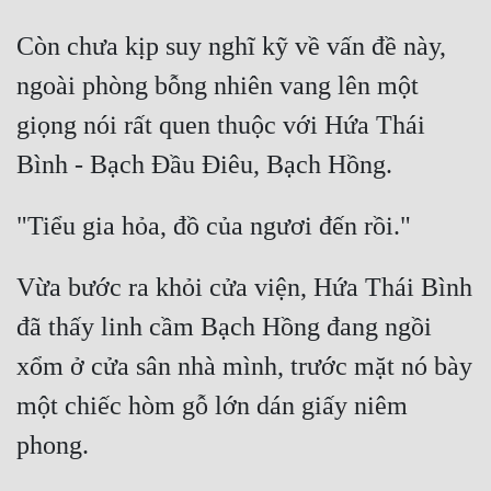
Còn chưa kịp suy nghĩ kỹ về vấn đề này, 
Đẹp
ngoài phòng bỗng nhiên vang lên một 
Đẹp Hiệp
giọng nói rất quen thuộc với Hứa Thái 
Tính Cách Nhân Vật :
Cơ Trí
Sát Phạt Quyết Đoán
Vô Sỉ
Vừa bước ra khỏi cửa viện, Hứa Thái Bình 
Điềm Đạm
đã thấy linh cầm Bạch Hồng đang ngồi 
xổm ở cửa sân nhà mình, trước mặt nó bày 
một chiếc hòm gỗ lớn dán giấy niêm 