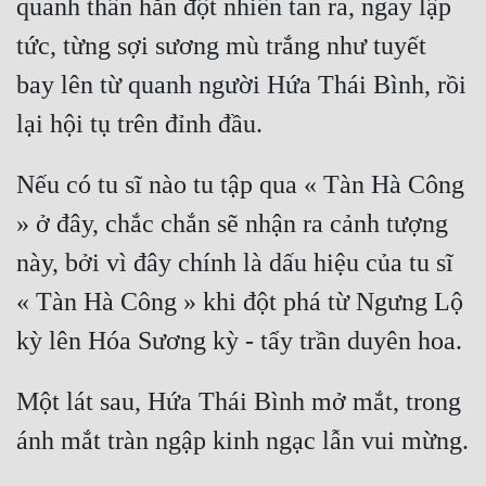
quanh thân hắn đột nhiên tan ra, ngay lập 
Tu Chân
tức, từng sợi sương mù trắng như tuyết 
Tu Tiên
bay lên từ quanh người Hứa Thái Bình, rồi 
Tội Phạm
Vô Địch
Nếu có tu sĩ nào tu tập qua « Tàn Hà Công 
Võ Hiệp
» ở đây, chắc chắn sẽ nhận ra cảnh tượng 
Võng Du
này, bởi vì đây chính là dấu hiệu của tu sĩ 
Xuyên Không
« Tàn Hà Công » khi đột phá từ Ngưng Lộ 
Xuyên Nhanh
Xuyên Sách
Một lát sau, Hứa Thái Bình mở mắt, trong 
Xuyên Thư
Điền Văn