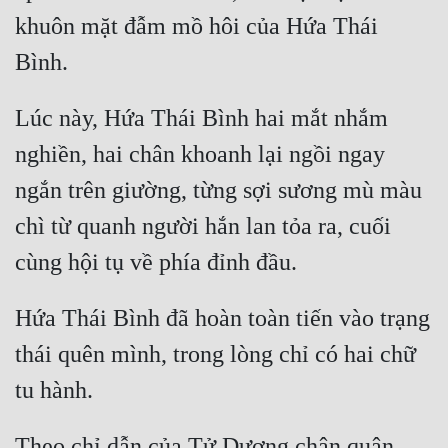
khuôn mặt đẫm mồ hôi của Hứa Thái 
Mưu Mô
Mạt Thế
Lúc này, Hứa Thái Bình hai mắt nhắm 
Mỹ Thực
nghiền, hai chân khoanh lại ngồi ngay 
Ngôn Tình
ngắn trên giường, từng sợi sương mù màu 
Ngược
chì từ quanh người hắn lan tỏa ra, cuối 
Nữ Cường
Nữ Phụ
Hứa Thái Bình đã hoàn toàn tiến vào trạng 
Phong Thủy - Tâm Linh
thái quên mình, trong lòng chỉ có hai chữ 
Phương Tây
Phản Phái
Quan Trường
Theo chỉ dẫn của Tử Dương chân quân, 