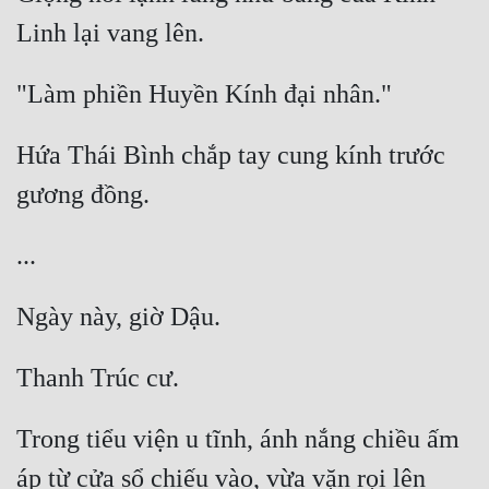
Hài Hước
Hệ Thống
Học Đường
Khoa Huyễn
Hứa Thái Bình chắp tay cung kính trước 
Khoa Huyễn Không Gian
Kinh Dị
Kiếm Hiệp
Kỳ Huyễn
Kỳ Ảo
Linh Dị
Trong tiểu viện u tĩnh, ánh nắng chiều ấm 
Làm Giàu
áp từ cửa sổ chiếu vào, vừa vặn rọi lên 
Lịch Sử