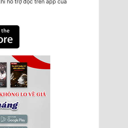
ỉ hỗ trợ đọc trên app của