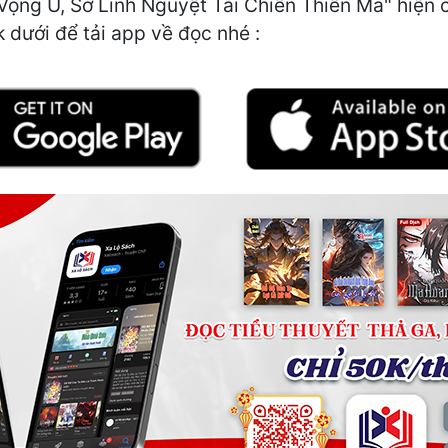
ng U, Sở Linh Nguyệt Tái Chiến Thiên Ma" hiện ch
k dưới để tải app về đọc nhé :