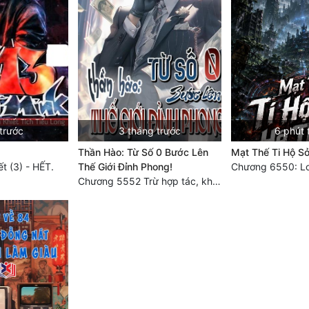
trước
3 tháng trước
6 phút 
Thần Hào: Từ Số 0 Bước Lên
Mạt Thế Ti Hộ S
t (3) - HẾT.
Thế Giới Đỉnh Phong!
Chương 5552 Trừ hợp tác, không còn cách nào khác!