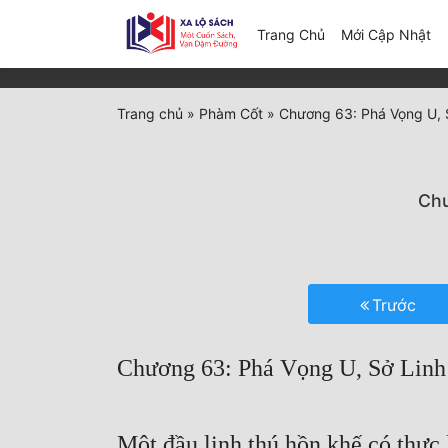
(c
Trang Chủ
Mới Cập Nhật
Trang chủ
»
Phàm Cốt
»
Chương 63: Phá Vọng U, 
Chư
Trước
Chương 63: Phá Vọng U, Sở Linh
Một đầu linh thú hồn khế có thực