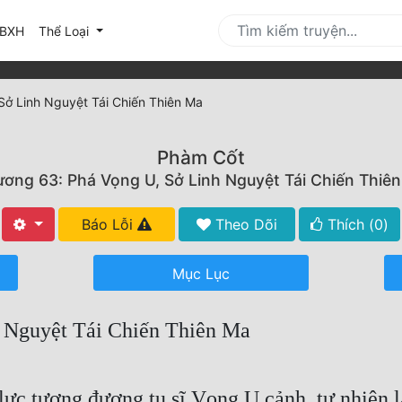
urrent)
BXH
Thể Loại
Sở Linh Nguyệt Tái Chiến Thiên Ma
Phàm Cốt
ơng 63: Phá Vọng U, Sở Linh Nguyệt Tái Chiến Thiê
Báo Lỗi
Theo Dõi
Thích (
0
)
Mục Lục
 Nguyệt Tái Chiến Thiên Ma
 lực tương đương tu sĩ Vọng U cảnh, tự nhiên 