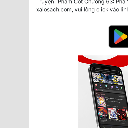
Truyện "Phàm Cốt Chương 63: Phá Vọ
xalosach.com, vui lòng click vào lin