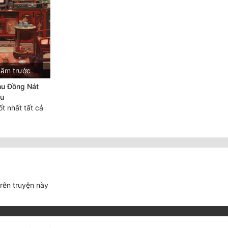
năm trước
hu Đồng Nát
àu
t nhất tất cả
trên truyện này