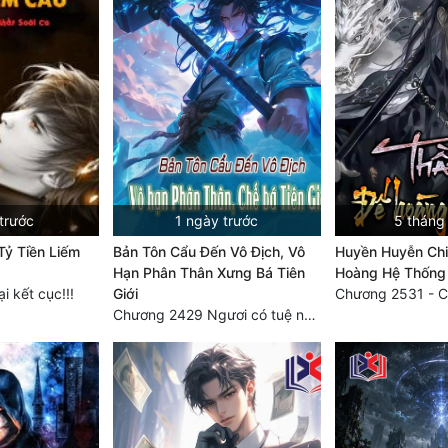
trước
1 ngày trước
5 tháng
Tỷ Tiền Liếm
Bản Tôn Cẩu Đến Vô Địch, Vô
Huyền Huyễn Chi
Hạn Phân Thân Xưng Bá Tiên
Hoàng Hệ Thống
 kết cục!!!
Giới
Chương 2531 - C
Chương 2429 Ngươi có tuệ nhãn? Ta có...