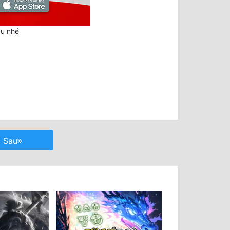
au nhé
Sau