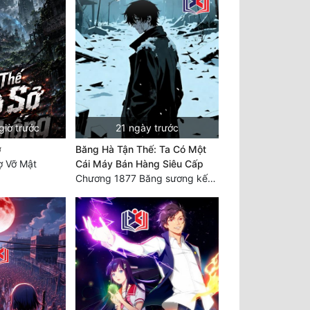
giờ trước
21 ngày trước
ở
Băng Hà Tận Thế: Ta Có Một
 Vỡ Mật
Cái Máy Bán Hàng Siêu Cấp
Chương 1877 Băng sương kết giới