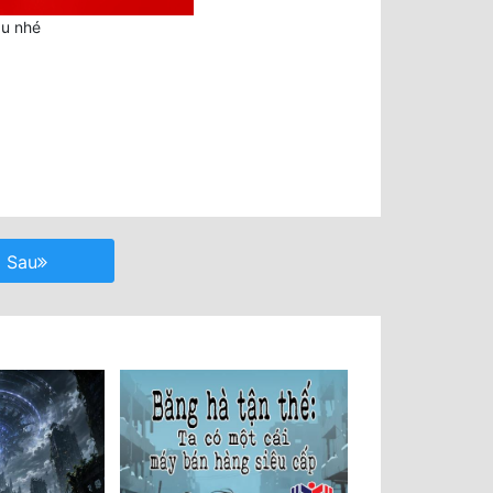
au nhé
Sau