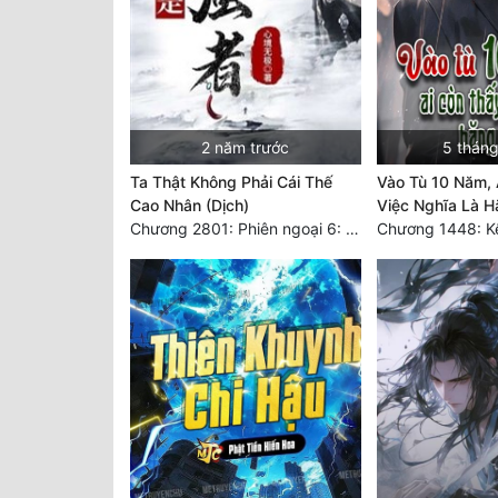
2 năm trước
5 tháng
Ta Thật Không Phải Cái Thế
Vào Tù 10 Năm, 
Cao Nhân (Dịch)
Việc Nghĩa Là H
Chương 2801: Phiên ngoại 6: Sau khi trở về, hạ du năm tháng. 3
Chương 1448: Kê