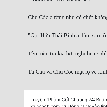
Chu Cốc dường như có chút không d
"Gọi Hứa Thái Bình a, làm sao rồ
Tên tuần tra kia hơi nghi hoặc nh
Tả Câu và Chu Cốc mặt lộ vẻ kinh
Truyện "Phàm Cốt Chương 74: Bị tín
xalosach.com, vui lòng click vào lin