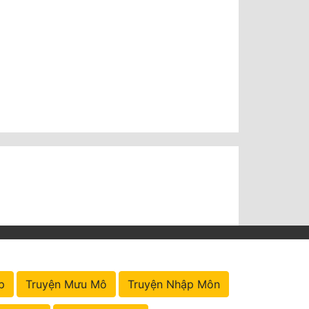
p
Truyện Mưu Mô
Truyện Nhập Môn