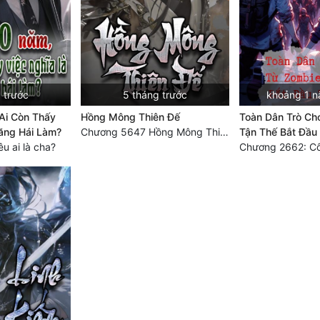
 trước
5 tháng trước
khoảng 1 n
Ai Còn Thấy
Hồng Mông Thiên Đế
Toàn Dân Trò Ch
ăng Hái Làm?
Chương 5647 Hồng Mông Thiên Đế (HẾT)
Tận Thế Bắt Đầu
u ai là cha?
Chương 2662: Cốt