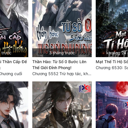
 trước
3 tháng trước
khoảng 24 
i Thần Cấp Đế
Thần Hào: Từ Số 0 Bước Lên
Mạt Thế Ti Hộ S
g
Thế Giới Đỉnh Phong!
Chương 6530: Sợ
Chương cuối
Chương 5552 Trừ hợp tác, không còn cách nào khác!