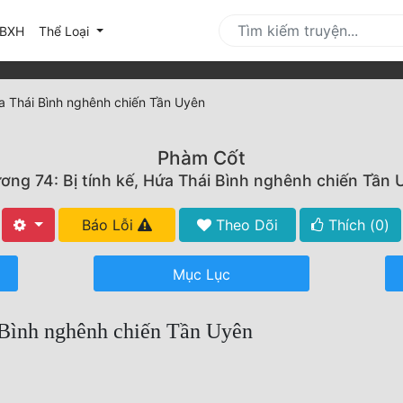
urrent)
BXH
Thể Loại
ứa Thái Bình nghênh chiến Tần Uyên
Phàm Cốt
ơng 74: Bị tính kế, Hứa Thái Bình nghênh chiến Tần 
Báo Lỗi
Theo Dõi
Thích (
0
)
Mục Lục
 Bình nghênh chiến Tần Uyên