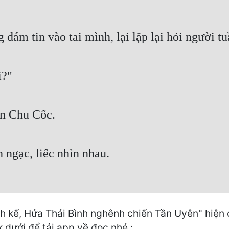
ám tin vào tai mình, lại lặp lại hỏi người tu
i?"
ìn Chu Cốc.
 ngạc, liếc nhìn nhau.
h kế, Hứa Thái Bình nghênh chiến Tần Uyên" hiện c
k dưới để tải app về đọc nhé :