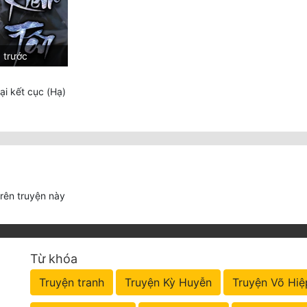
 trước
i kết cục (Hạ)
trên truyện này
Từ khóa
Truyện tranh
Truyện Kỳ Huyễn
Truyện Võ Hiệ