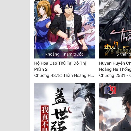
khoảng 1 năm trước
5 tháng
Hộ Hoa Cao Thủ Tại Đô Thị
Huyền Huyễn Ch
Phần 2
Hoàng Hệ Thốn
Chương 4378: Thần Hoàng Hạ Thiên (Đại kết cục) (03)
Chương 2531 - 