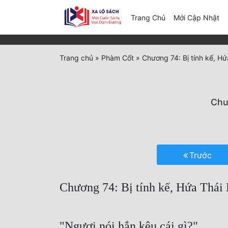
(c
Trang Chủ
Mới Cập Nhật
Trang chủ
»
Phàm Cốt
»
Chương 74: Bị tính kế, H
Chư
Trước
Chương 74: Bị tính kế, Hứa Thái
"Ngươi nói hắn kêu cái gì?"