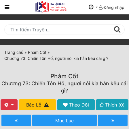
Đăng nhập
Trang
Chủ
Mới
Cập
Nhật
Trang chủ
»
Phàm Cốt
»
(current)
Chương 73: Chiến Tôn Hổ, ngươi nói kia hắn kêu cái gì?
BXH
Thể Loại
Phàm Cốt
Chương 73: Chiến Tôn Hổ, ngươi nói kia hắn kêu cái
gì?
Tất Cả
Báo Lỗi
Theo Dõi
Thích (
0
)
Truyện Mới Ra
Hoàn Thành
Mục Lục