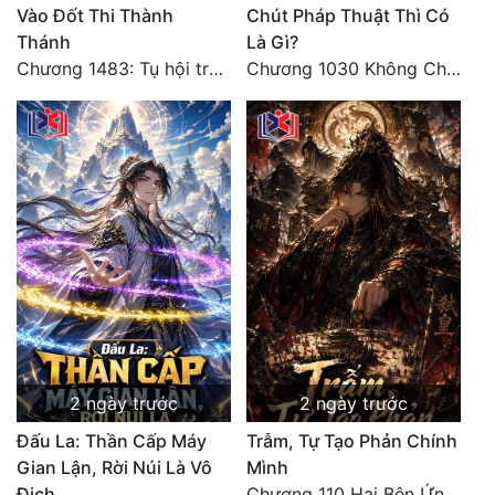
Vào Đốt Thi Thành
Chút Pháp Thuật Thì Có
Thánh
Là Gì?
Chương 1483: Tụ hội trước đại chiến
Chương 1030 Không Chi Hoàng Nguyên Đại Hư
2 ngày trước
2 ngày trước
Đấu La: Thần Cấp Máy
Trẫm, Tự Tạo Phản Chính
Gian Lận, Rời Núi Là Vô
Mình
Địch
Chương 110 Hai Bên Ứng Phó