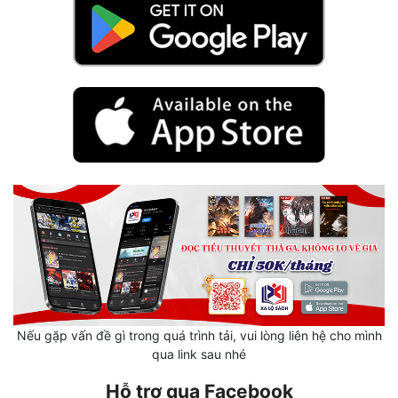
Hài Hước
Hệ Thống
Học Đường
Khoa Huyễn
Khoa Huyễn Không Gian
Kinh Dị
Kiếm Hiệp
Kỳ Huyễn
Kỳ Ảo
Linh Dị
Nếu gặp vấn đề gì trong quá trình tải, vui lòng liên hệ cho mình
qua link sau nhé
Làm Giàu
Hỗ trợ qua Facebook
Lịch Sử