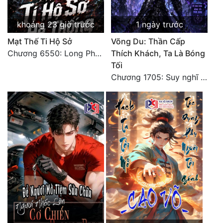
Tu Chân
khoảng 23 giờ trước
1 ngày trước
Tu Tiên
Mạt Thế Ti Hộ Sở
Võng Du: Thần Cấp
Tội Phạm
Chương 6550: Long Phượng Thần Trận
Thích Khách, Ta Là Bóng
Tối
Vô Địch
Chương 1705: Suy nghĩ sinh tồn của Vô Danh Tuyết!
Võ Hiệp
Võng Du
Xuyên Không
Xuyên Nhanh
Xuyên Sách
Xuyên Thư
Điền Văn