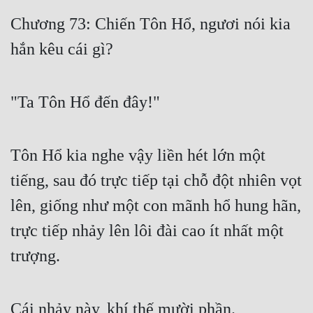
Free
Chương 73: Chiến Tôn Hổ, ngươi nói kia
hắn kêu cái gì?
Hậu Cung
Truyện Convert
"Ta Tôn Hổ đến đây!"
Truyện Dịch
Truyện Nhập Môn
Tôn Hổ kia nghe vậy liền hét lớn một
Truyện ngắn
tiếng, sau đó trực tiếp tại chỗ đột nhiên vọt
Xa Lộ Dịch
lên, giống như một con mãnh hổ hung hãn,
trực tiếp nhảy lên lôi đài cao ít nhất một
Cung Đấu
trượng.
Cạnh Kỹ
Cổ Tiên Hiệp
Cái nhảy này, khí thế mười phần.