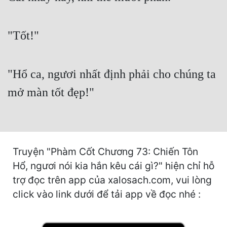
Cổ Đại
Du Hí
"Tốt!"
Dã Sử
Dị Giới
"Hổ ca, ngươi nhất định phải cho chúng ta
Dị Năng
mở màn tốt đẹp!"
Gia Đấu
Góc Nhìn Nam
Góc Nhìn Nữ
Truyện "Phàm Cốt Chương 73: Chiến Tôn
Hổ, ngươi nói kia hắn kêu cái gì?" hiện chỉ hỗ
Huyền Huyễn
trợ đọc trên app của xalosach.com, vui lòng
Huyền Nghi
click vào link dưới để tải app về đọc nhé :
Huyền Ảo