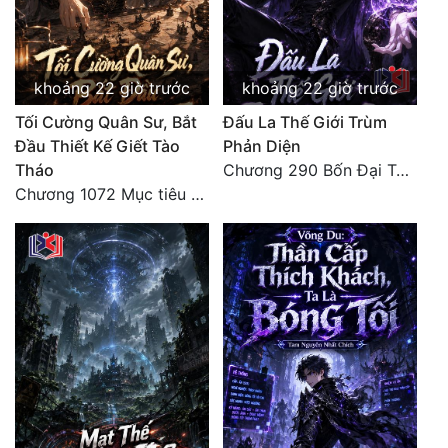
Quân Sự
Sảng Văn
khoảng 22 giờ trước
khoảng 22 giờ trước
Sắc
Tối Cường Quân Sư, Bắt
Đấu La Thế Giới Trùm
Đầu Thiết Kế Giết Tào
Phản Diện
Sủng
Tháo
Chương 290 Bốn Đại Tông Môn Đơn Thuộc Tính Vô Cùng Thê Lương
Thanh Xuân
Chương 1072 Mục tiêu của chúng ta là biển sao trời (2/2)
Tiên Hiệp
Tiểu Thuyết
Trinh Thám
Triều Đấu
Trùng Sinh
Trọng Sinh