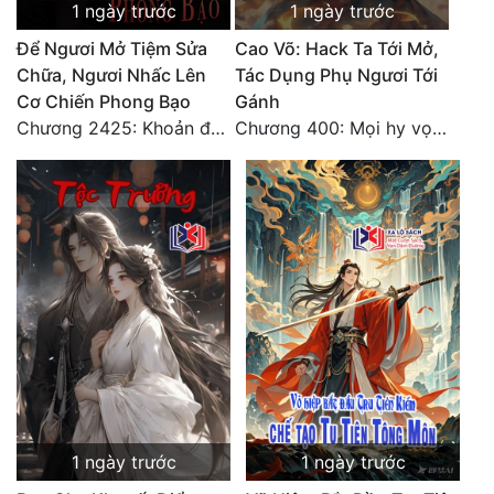
1 ngày trước
1 ngày trước
Đô Thị
Để Ngươi Mở Tiệm Sửa
Cao Võ: Hack Ta Tới Mở,
Đông Phương
Chữa, Ngươi Nhấc Lên
Tác Dụng Phụ Ngươi Tới
Cơ Chiến Phong Bạo
Gánh
Đông Phương Huyền Huyễn
Chương 2425: Khoản đầu tư của Tượng Chủ!! Nỗi nghi hoặc của Tô Bạch!
Chương 400: Mọi hy vọng đặt trên Tô Mặc!
Đồng Nhân
Cẩu Đạo Trường Sinh
Ngự Thú
Truyện Nam
Truyện Nữ
Vô Địch Lưu
Xây Dựng Thế Lực
1 ngày trước
1 ngày trước
Đam Mỹ