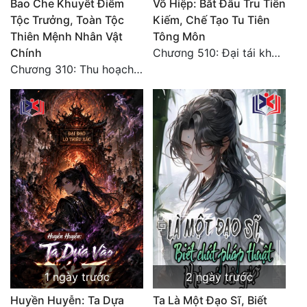
Bao Che Khuyết Điểm
Võ Hiệp: Bắt Đầu Tru Tiên
Tộc Trưởng, Toàn Tộc
Kiếm, Chế Tạo Tu Tiên
Đẹp
Thiên Mệnh Nhân Vật
Tông Môn
Chính
Chương 510: Đại tái khai màn, quyết đấu khốc liệt
Đẹp Hiệp
Chương 310: Thu hoạch ngoài ý muốn, ưu thế tuyệt đối.
Tính Cách Nhân Vật :
Cơ Trí
Sát Phạt Quyết Đoán
Vô Sỉ
Điềm Đạm
1 ngày trước
2 ngày trước
Huyền Huyễn: Ta Dựa
Ta Là Một Đạo Sĩ, Biết